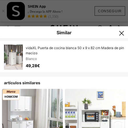
SHEIN App
×
CONSEGUIR
¡ Descarga la APP Ahora !
(1,350)
Similar
vidaXL Puerta de cocina blanca 50 x 9 x 82 cm Madera de pin
macizo
Blanco
49,28€
artículos similares