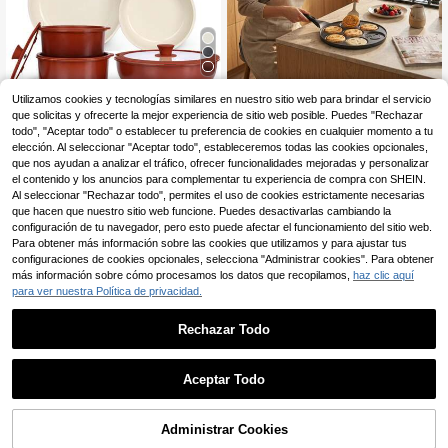
Ahorro de 1,60€
Utilizamos cookies y tecnologías similares en nuestro sitio web para brindar el servicio
Ollas, sartenes y planch
que solicitas y ofrecerte la mejor experiencia de sitio web posible. Puedes "Rechazar
Almacén UE
Juego de utensilios de c
Almacén UE
as para camping
todo", "Aceptar todo" o establecer tu preferencia de cookies en cualquier momento a tu
26
ocina para camping GIPP: Hervidor
39
,48€
,17€
-3%
40,77€
elección. Al seleccionar "Aceptar todo", estableceremos todas las cookies opcionales,
portátil para exteriores, sartén y par
rilla, ¡imprescindible para asar a la p
que nos ayudan a analizar el tráfico, ofrecer funcionalidades mejoradas y personalizar
4-7 días hábiles
arrilla en el camping!
el contenido y los anuncios para complementar tu experiencia de compra con SHEIN.
Al seleccionar "Rechazar todo", permites el uso de cookies estrictamente necesarias
que hacen que nuestro sitio web funcione. Puedes desactivarlas cambiando la
configuración de tu navegador, pero esto puede afectar el funcionamiento del sitio web.
Para obtener más información sobre las cookies que utilizamos y para ajustar tus
configuraciones de cookies opcionales, selecciona "Administrar cookies". Para obtener
más información sobre cómo procesamos los datos que recopilamos,
haz clic aquí
para ver nuestra Política de privacidad.
Rechazar Todo
1
0
Aceptar Todo
Juego de utensilios de c
Almacén UE
ocina para camping GIPP: Hervidor
39
,17€
-3%
40,77€
portátil para exteriores, sartén y par
Administrar Cookies
rilla, ¡imprescindible para asar a la p
4-7 días hábiles