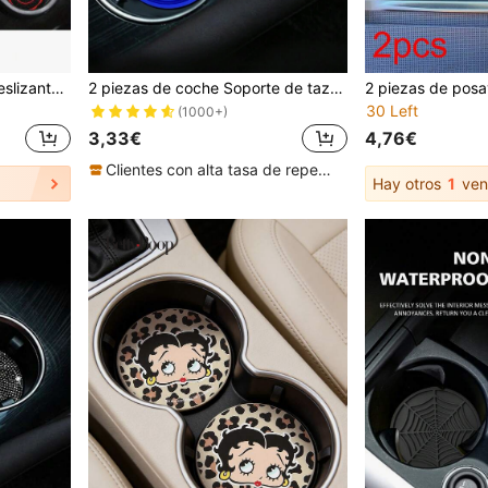
2 piezas Almohadilla antideslizante premium de silicona para la consola central, tamaño 2.75 pies (aprox. 8.4 m) - Material de goma de alta calidad, a prueba de polvo, color rojo y negro - Protege perfectamente el interior de tu automóvil
2 piezas de coche Soporte de taza Portavasos con 3d con patrón de flor , antideslizante Tapete de copa para centro consola
30 Left
(1000+)
3,33€
4,76€
Clientes con alta tasa de repetición
Hay otros
1
ven