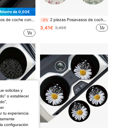
Ahorro de 0,03€
2 piezas Posavasos de coche con dibujos animados con patrón de cerdo
2 piezas Posavasos de coche resistentes y elegantes que se secan rápido y son antideslizantes
-2%
3,41€
3,48€
e solicitas y
odo" o establecer
do",
cer
r tu experiencia
ctamente
la configuración