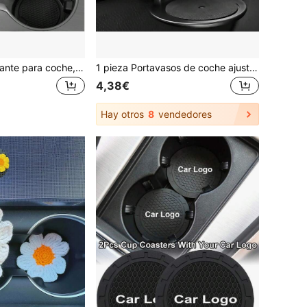
Tapete antideslizante para coche, tapete con forma de panal para vasos de agua, portavasos para coche, tapete de silicona con joyas incrustadas para portavasos de coche, accesorio para el interior del automóvil
1 pieza Portavasos de coche ajustable de PVC - Agarre resistente, fondo acolchado de espuma, se adapta a botellas de agua, café, refrescos y bebidas enlatadas, fácil de instalar, vale la pena elegir
4,38€
Hay otros
8
vendedores