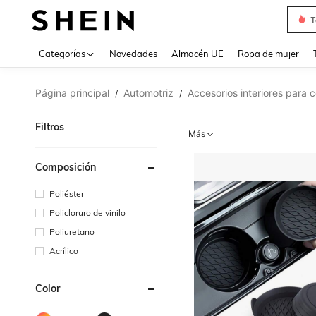
T
Use up 
Categorías
Novedades
Almacén UE
Ropa de mujer
Página principal
Automotriz
Accesorios interiores para 
/
/
Filtros
Más
Composición
Poliéster
Policloruro de vinilo
Poliuretano
Acrílico
Color