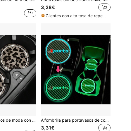
3,28€
Clientes con alta tasa de repetición
2 piezas Posavasos de moda con estampado de leopardo y strass para portavasos de coche, decoración interior de coche
Alfombrilla para portavasos de coche que brilla en la oscuridad (sin brillo de día), antideslizante (con respaldo adhesivo), alfombrilla para bebidas que brilla de noche (sin efecto de día), bandeja para bebidas de coche anti-salpicaduras, adecuada para sedanes, SUVs y camiones, accesorio de interior de coche de moda para conducir de noche, fácil de limpiar para uso diario
3,31€