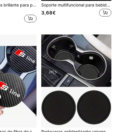
1 pieza Posavasos brillante para portavasos de coche, antideslizante y amortiguador, universal y de moda, adecuado para accesorios brillantes de coche para mujeres
Soporte multifuncional para bebidas de coche para rejilla de ventilación con soporte para botellas y soporte para tazas de café
3,68€
2 PIEZAS Posavasos de fibra de carbono para el coche - Insertos antideslizantes para el portavasos del vehículo para accesorios interiores de coche para Audi S Line A3 A4 A5 A6 A7 A8 S3 S4 S5 S6 S7 Piezas de automóvil
Portavasos antideslizante universal, alfombrilla decorativa integrada para tazas, accesorios interiores para automóviles