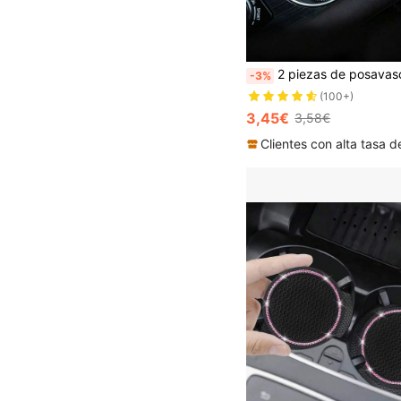
2 piezas de posavasos antideslizantes para automóvil con decoración
-3%
(100+)
3,45€
3,58€