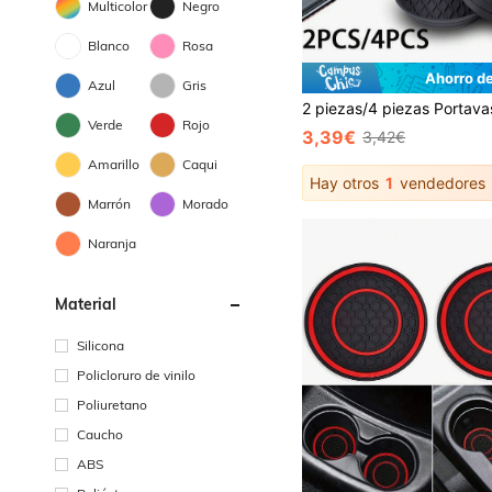
Multicolor
Negro
Blanco
Rosa
Ahorro d
Azul
Gris
Verde
Rojo
3,39€
3,42€
Amarillo
Caqui
Hay otros
1
vendedores
Marrón
Morado
Naranja
Material
Silicona
Policloruro de vinilo
Poliuretano
Caucho
ABS