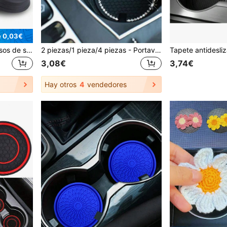
e 0,03€
2 piezas/4 piezas Portavasos de silicona para coche, posavasos antideslizantes, con bordes elevados para evitar derrames, alfombrillas redondas universales antideslizantes
2 piezas/1 pieza/4 piezas - Portavasos para coche antideslizante decorado con strass
3,08€
3,74€
Hay otros
4
vendedores