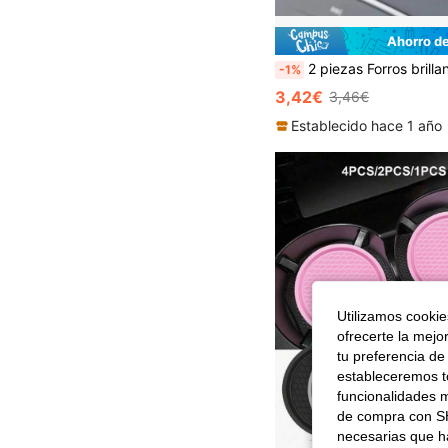
Ahorro d
2 piezas Forros brillantes para portavasos de coche, posavasos de silicona antideslizantes con diamantes de imitación negros, insertos universales redondos para portava
-1%
3,42€
3,46€
Establecido hace 1 año
Utilizamos cookies
ofrecerte la mejo
tu preferencia de
estableceremos to
funcionalidades m
de compra con SH
necesarias que h