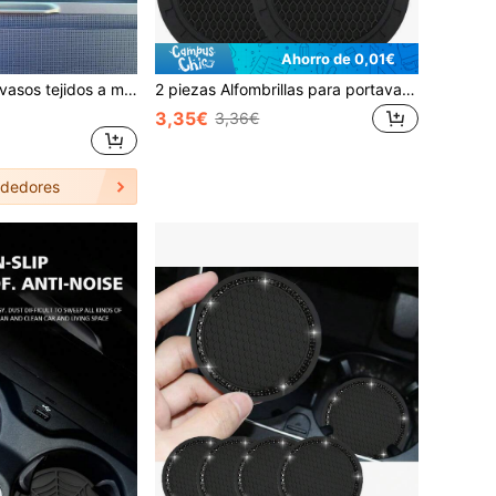
Ahorro de 0,01€
2 piezas de posavasos tejidos a mano con diseño de flor, Lindos posavasos de margarita hechos a mano para decoración del interior del automóvil
2 piezas Alfombrillas para portavasos de coche con logo, posavasos de silicona antideslizante y hundidos, accesorios para el interior del coche
3,35€
3,36€
dedores