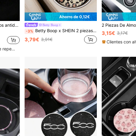
Ahorro de 0,12€
 de diamantes brillantes
Betty Boop
Betty Boop x SHEIN 2 piezas Juego de Alfombrillas de Portavasos de Coche de Cuero PU, Antideslizante, Universal, Elegante Alfombrilla de Portavasos de Coche, Se Puede Colocar en los Portavasos del Coche, Alfombrillas de Taza para Coche y Oficina en Casa, Juguetona, Sensual, Estampado de Leopardo
-3%
3,15€
3,17€
3,79€
3,91€
Clientes con alta tasa de repetición