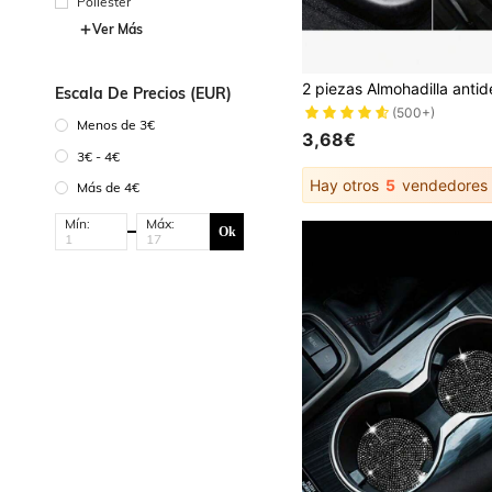
Poliéster
Ver Más
Escala De Precios (EUR)
(500+)
Menos de 3€
3,68€
3€ - 4€
Hay otros
5
vendedores
Más de 4€
Mín:
Máx:
Ok