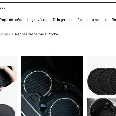
ops
and down arrow keys to navigate search Búsqueda Reciente and Buscar y Encontr
Trajes de baño
Hogar y Vida
Talla grande
Ropa para hombre
Ro
coches
Reposavasos para Coche
/