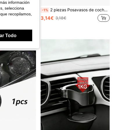
 más información
es, selecciona
2 piezas Posavasos para coche con estampado de leopardo negro - Diseño antideslizante, diámetro de 7cm. Hechos de material de goma natural, lavables. Cada uno pesa solo 10g, un acento perfecto para el interior de tu coche. No solo adecuado para uso diario por los propietarios de coches, sino también un excelente regalo para los entusiastas de los coches.
2 piezas Posavasos de coche Almohadilla de aislamiento para taza de agua del coche Diseño impreso creativo de alta definición Almohadilla circular antideslizante
-1%
 que recopilamos,
3,14€
3,18€
dedores
ar Todo