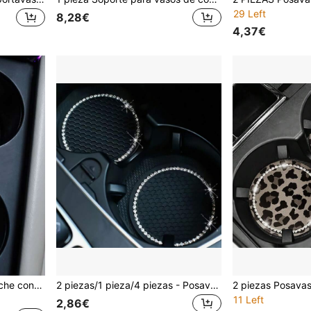
29 Left
8,28€
4,37€
2 piezas Posavasos de coche con diseño de diamante de imitación
2 piezas/1 pieza/4 piezas - Posavasos antideslizantes con decoración de strass para portavasos de coche
11 Left
2,86€