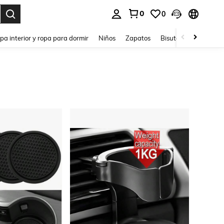
0
0
ar. Press Enter to select.
pa interior y ropa para dormir
Niños
Zapatos
Bisutería Y Accesorio