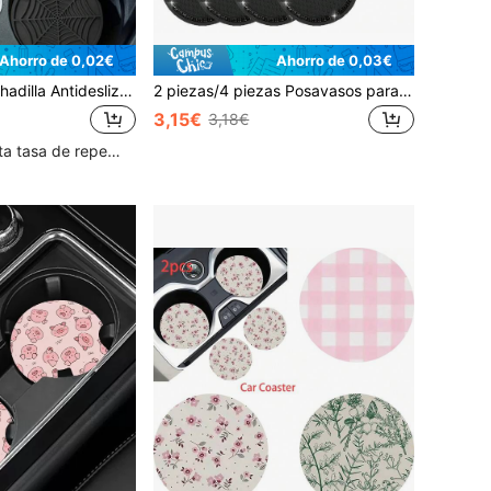
Ahorro de 0,02€
Ahorro de 0,03€
2 Piezas De Almohadilla Antideslizante Para Portavasos De Coche Con Diseño Creativo De Telaraña Para Decoración
2 piezas/4 piezas Posavasos para coche, insertos decorativos con brillos para portavasos, posavasos universales antideslizantes para el soporte de vasos incrustados en adornos de silicona, tapete para accesorios de interior del coche, juego de posavasos redondos de goma de cristal suave de 8 cm/3.1 pulgadas para accesorios interiores del coche
3,15€
3,18€
Clientes con alta tasa de repetición