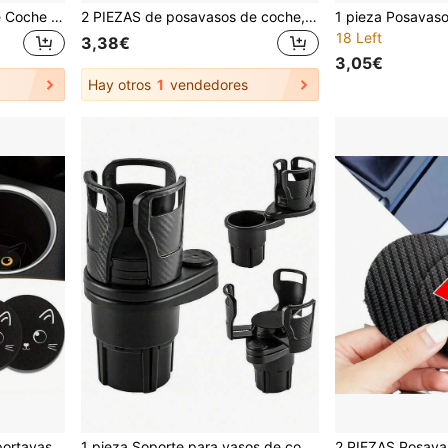
2 piezas de Portavasos de Coche de Goma Premium, Antideslizante y Antipolvo, Fácil de Limpiar, Accesorios Universales de Portavasos de Coche
2 PIEZAS de posavasos de coche, alfombrillas accesorios interiores de coche a prueba de polvo, posavasos antideslizantes de 2.75 pulgadas, aptos para vehículos, camiones, RVs, etc.
18 Left
3,38€
3,05€
Hay otros
1
vendedores
2 piezas Posavasos para portavasos de coche con diseño de gato - Antideslizante, de 2.8 pulgadas hecho de goma natural, lavable, con un peso de 8 gramos por pieza, perfecto para accesorios interiores de coche - Adecuado para propietarios de coches - Adecuado para uso diario - Un excelente regalo para entusiastas del automóvil
1 pieza Soporte para vasos de coche giratorio 360 grados, soporte para vasos doble multifuncional 4 en 1 ajustable con almohadilla de esponja