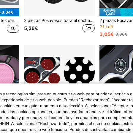
e 0,04€
sos de coche, accesorios de interior de coche para mujeres
2 piezas Posavasos para el coche - Insertos antideslizantes para el portavasos del vehículo para accesorios interiores del coche para piezas de automóvil Fiat 500
31 Left
5,26€
3,05€
3,08€
 y tecnologías similares en nuestro sitio web para brindar el servicio qu
r experiencia de sitio web posible. Puedes "Rechazar todo", "Aceptar t
 cookies en cualquier momento a tu elección. Al seleccionar "Aceptar to
das las cookies opcionales, que nos ayudan a analizar el tráfico, ofre
ejoradas y personalizar el contenido y los anuncios para complementa
EIN. Al seleccionar "Rechazar todo", permites el uso de cookies estri
acen que nuestro sitio web funcione. Puedes desactivarlas cambiando 