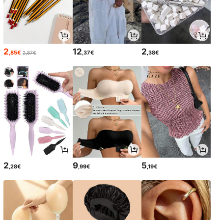
2
12
2
,85€
,37€
,38€
2,87€
2
9
5
,28€
,99€
,19€