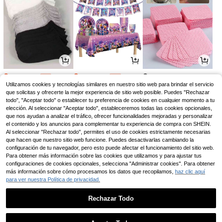
2
3
2
,85€
,38€
,38€
2,88€
3,48€
-1%
-2%
Utilizamos cookies y tecnologías similares en nuestro sitio web para brindar el servicio
que solicitas y ofrecerte la mejor experiencia de sitio web posible. Puedes "Rechazar
todo", "Aceptar todo" o establecer tu preferencia de cookies en cualquier momento a tu
elección. Al seleccionar "Aceptar todo", estableceremos todas las cookies opcionales,
que nos ayudan a analizar el tráfico, ofrecer funcionalidades mejoradas y personalizar
el contenido y los anuncios para complementar tu experiencia de compra con SHEIN.
Al seleccionar "Rechazar todo", permites el uso de cookies estrictamente necesarias
que hacen que nuestro sitio web funcione. Puedes desactivarlas cambiando la
configuración de tu navegador, pero esto puede afectar el funcionamiento del sitio web.
Para obtener más información sobre las cookies que utilizamos y para ajustar tus
configuraciones de cookies opcionales, selecciona "Administrar cookies". Para obtener
más información sobre cómo procesamos los datos que recopilamos,
haz clic aquí
para ver nuestra Política de privacidad.
3
2
3
,75€
,88€
,45€
Rechazar Todo
1
0