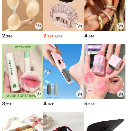
2
2
4
,28€
,73€
,31€
2,75€
3
4
5
,21€
,87€
,93€