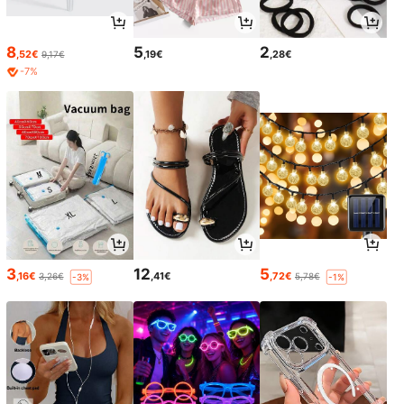
8
5
2
,52€
,19€
,28€
9,17€
-7%
3
12
5
,16€
,41€
,72€
3,26€
5,78€
-3%
-1%