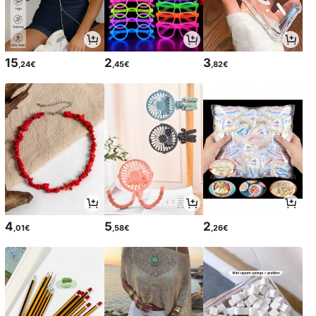
15
2
3
,24€
,45€
,82€
4
5
2
,01€
,58€
,26€