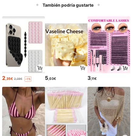
ta TF, accesorios para automóvil, ar
También podría gustarte
tículos esenciales para automóvil
2
5
3
,35€
,03€
,11€
2,38€
-1%