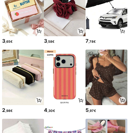
3
3
7
,65€
,58€
,78€
2
4
5
,98€
,30€
,97€