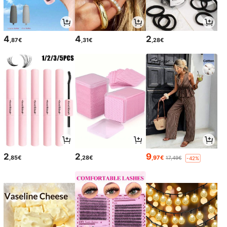
4
4
2
,87€
,31€
,28€
2
2
9
,85€
,28€
,97€
17,49€
-42%