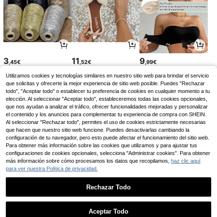
3
11
9
,45€
,52€
,99€
Utilizamos cookies y tecnologías similares en nuestro sitio web para brindar el servicio
que solicitas y ofrecerte la mejor experiencia de sitio web posible. Puedes "Rechazar
todo", "Aceptar todo" o establecer tu preferencia de cookies en cualquier momento a tu
elección. Al seleccionar "Aceptar todo", estableceremos todas las cookies opcionales,
que nos ayudan a analizar el tráfico, ofrecer funcionalidades mejoradas y personalizar
el contenido y los anuncios para complementar tu experiencia de compra con SHEIN.
Al seleccionar "Rechazar todo", permites el uso de cookies estrictamente necesarias
que hacen que nuestro sitio web funcione. Puedes desactivarlas cambiando la
configuración de tu navegador, pero esto puede afectar el funcionamiento del sitio web.
Para obtener más información sobre las cookies que utilizamos y para ajustar tus
configuraciones de cookies opcionales, selecciona "Administrar cookies". Para obtener
más información sobre cómo procesamos los datos que recopilamos,
haz clic aquí
para ver nuestra Política de privacidad.
8
7
9
,52€
,78€
,97€
9,17€
17,49€
-42%
-7%
Rechazar Todo
1
0
Aceptar Todo