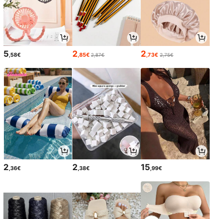
5
2
2
,58€
,85€
,73€
2,87€
2,75€
2
2
15
,36€
,38€
,99€