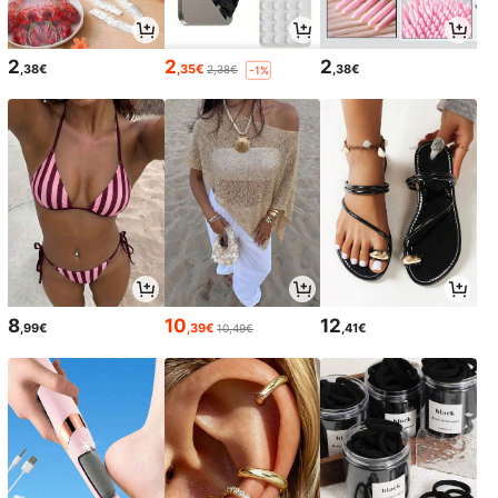
2
2
2
,38€
,35€
,38€
2,38€
-1%
8
10
12
,99€
,39€
,41€
10,49€