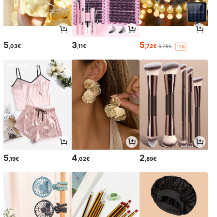
5
3
5
,03€
,11€
,72€
5,78€
-1%
5
4
2
,19€
,02€
,89€