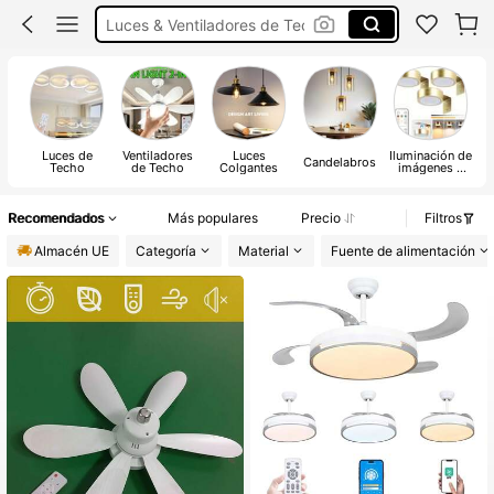
Luces & Ventiladores de Techo
Luces de
Ventiladores
Luces
Iluminación de
Lu
Candelabros
Techo
de Techo
Colgantes
imágenes y
pantallas
Recomendados
Más populares
Precio
Filtros
Almacén UE
Categoría
Material
Fuente de alimentación