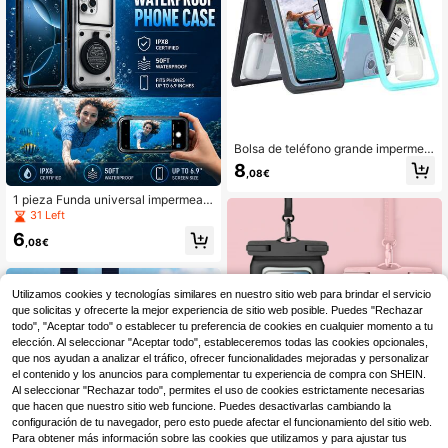
Bolsa de teléfono grande impermea
ble IPX8 de doble capacidad, bolsa
8
,08€
de teléfono móvil impermeable, bols
a de buceo impermeable con dos h
1 pieza Funda universal impermeabl
ebillas de bloqueo, incluyendo dos
e para teléfono de 6.9 pulgadas, pa
31 Left
bolsas separadas
ntalla táctil con soporte, a prueba d
6
e golpes y caídas, apta para todos l
,08€
os smartphones, regalo perfecto par
a entusiastas de deportes acuático
s, apta para piscina, buceo en el oc
Utilizamos cookies y tecnologías similares en nuestro sitio web para brindar el servicio
éano, fiesta en la piscina
que solicitas y ofrecerte la mejor experiencia de sitio web posible. Puedes "Rechazar
todo", "Aceptar todo" o establecer tu preferencia de cookies en cualquier momento a tu
elección. Al seleccionar "Aceptar todo", estableceremos todas las cookies opcionales,
que nos ayudan a analizar el tráfico, ofrecer funcionalidades mejoradas y personalizar
el contenido y los anuncios para complementar tu experiencia de compra con SHEIN.
Al seleccionar "Rechazar todo", permites el uso de cookies estrictamente necesarias
que hacen que nuestro sitio web funcione. Puedes desactivarlas cambiando la
configuración de tu navegador, pero esto puede afectar el funcionamiento del sitio web.
Para obtener más información sobre las cookies que utilizamos y para ajustar tus