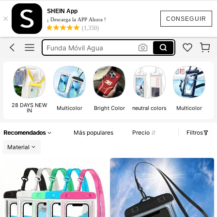
Funda Acuatica Iphone
SHEIN App
×
Funda Impermeable Movil
CONSEGUIR
¡ Descarga la APP Ahora !
(1,350)
Funda Móvil Agua
Funda Agua Móvil
Funda Móvil Agua Sumergible
Funda Acuatica Iphone
28 DAYS NEW
Multicolor
Bright Color
neutral colors
Multicolor
IN
Recomendados
Más populares
Precio
Filtros
Material