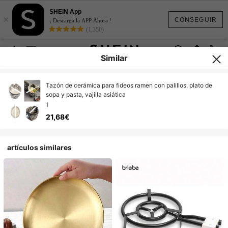
SHEIN App
×
CONSEGUIR
¡ Descarga la APP Ahora !
(1,350)
Similar
Tazón de cerámica para fideos ramen con palillos, plato de
sopa y pasta, vajilla asiática
1
21,68€
artículos similares