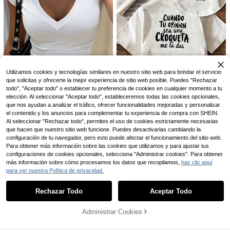
je negro semitransparente, ropa ca
sual de calle
4
EMERY ROSE Camisa c
Almacén UE
5
asual de vacaciones asimétrica con
,12€
-46%
9,49€
efecto de lino anudada para mujere
2024 Primavera/Verano Nueva Ca
s
7
miseta Casual Holgada con Cuello
,81€
7,86€
en V de unicolor, Hombros Descubi
Utilizamos cookies y tecnologías similares en nuestro sitio web para brindar el servicio
ertos y Encaje Contrastante, Ropa d
e Mujer Estilo Europeo y Americano
que solicitas y ofrecerte la mejor experiencia de sitio web posible. Puedes "Rechazar
en Color Blanco
todo", "Aceptar todo" o establecer tu preferencia de cookies en cualquier momento a tu
13
elección. Al seleccionar "Aceptar todo", estableceremos todas las cookies opcionales,
que nos ayudan a analizar el tráfico, ofrecer funcionalidades mejoradas y personalizar
INAWLY Solva Camiset
Almacén UE
a de mujer de manga corta con cue
el contenido y los anuncios para complementar tu experiencia de compra con SHEIN.
#1 Más vendidos
en Cultivo Camisetas informales
Minimalista. 100% algo
Almacén UE
llo en V de unicolor y estilo minimali
Al seleccionar "Rechazar todo", permites el uso de cookies estrictamente necesarias
7
3
dón. Camiseta 1pac con diseño fro
,49€
sta
,99€
que hacen que nuestro sitio web funcione. Puedes desactivarlas cambiando la
ntal y trasero, eslogan en español y
configuración de tu navegador, pero esto puede afectar el funcionamiento del sitio web.
estampado en español. Camiseta d
4-7 días hábiles
Para obtener más información sobre las cookies que utilizamos y para ajustar tus
e manga corta para mujer.
configuraciones de cookies opcionales, selecciona "Administrar cookies". Para obtener
más información sobre cómo procesamos los datos que recopilamos,
haz clic aquí
para ver nuestra Política de privacidad.
Mostrar artículos similares con stock
Ver todo
Rechazar Todo
Aceptar Todo
Lo sentimos, este producto está agotado.
6
Top casual para mujer, tela acanala
Administrar Cookies
AGOTADO
da con rayas en contraste, uso diari
#2 Más vendidos
en Perder Tops suaves para uso diario
o, primavera/otoño, chic & elegante
10