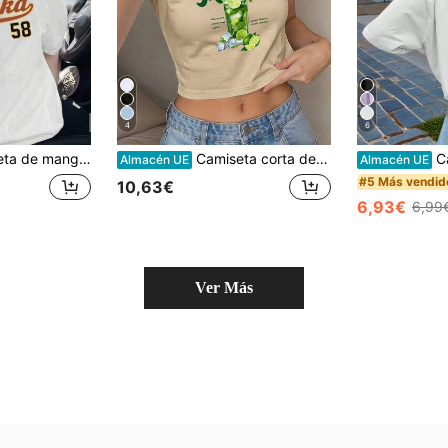
4
6
mpado gráfico vintage de bandera en el frente y la espalda, ideal para un conjunto casual de verano y primavera.
Camiseta corta de mujer con ombligo mojito mojito hoja de menta Caragana bebida helada con acuarela fresca estampado de vacaciones
Camiseta de m
Almacén UE
Almacén UE
#5 Más vendid
10,63€
6,93€
6,99
Ver Más