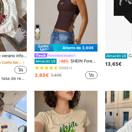
20
Ahorro de 3,60€
, estilo vintage, Nuestra Señora de Guadalupe, camiseta de manga corta con cuello redondo, estilo urbano.
Camiseta The We
#atuendoscasuales
Almacén UE
SHEIN Forever 21 Parte superior de tirantes para mujer para primavera y verano, para el Día de San Valentín / casual / vintage / festival / concierto country / brunch / regreso a casa / Pascua / invitado / fiesta del té / básico / concierto de mujeres / baile de graduación / boda / festival rave / formal / occidental / cóctel / club / primavera / cumpleaños / lindo / elegante / salir / vacaciones / oficina / aeropuerto / estilo de los 2000 / ropa de calle / sin mangas con espalda calada y tirantes rojos
Almacén UE
-48%
en Cuello barco Tops, blusas y camisetas de mujer
13,65€
(1000+)
3,89€
7,49€
Clientes con alta tasa de repetición