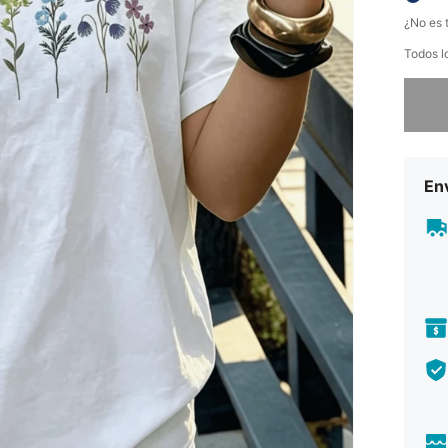
¿No es t
Todos l
Lo sent
Env