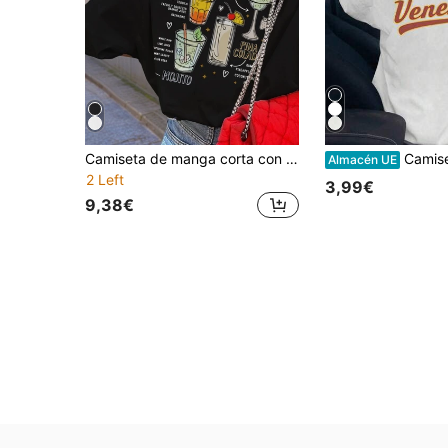
Camiseta de manga corta con cuello redondo y gráfico de eslogan para mujer, estilo casual holgado y versátil para vacaciones, top de moda para uso diario y festivo de verano en color negro
Camiseta de manga corta y cuello redondo para mujer, con esta
Almacén UE
2 Left
3,99€
9,38€