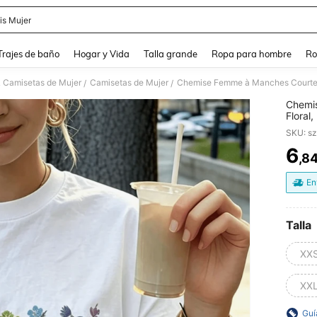
is Mujer
and down arrow keys to navigate search Búsqueda Reciente and Buscar y Encontr
Trajes de baño
Hogar y Vida
Talla grande
Ropa para hombre
Ro
& Camisetas de Mujer
Camisetas de Mujer
/
/
Chemi
Floral
Respir
SKU: s
Coupe 
6
,8
PR
En
Talla
XX
XX
Guí