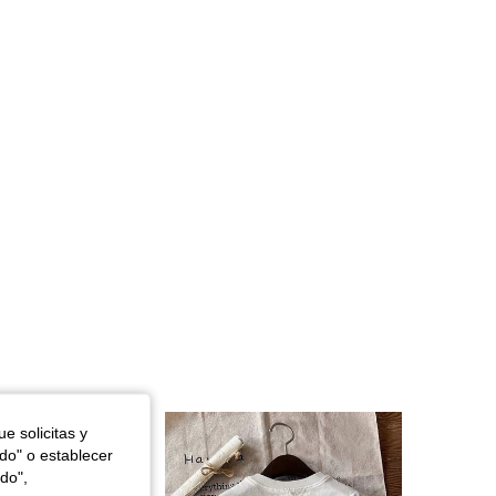
4,48
2.2K
62
4,48
2.2K
62
4,48
2.2K
62
e solicitas y
odo" o establecer
do",