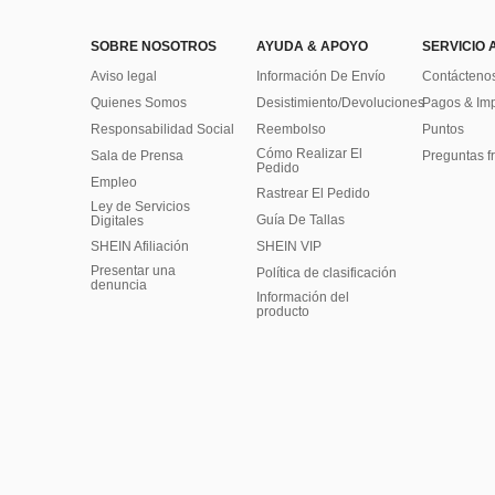
SOBRE NOSOTROS
AYUDA & APOYO
SERVICIO 
Aviso legal
Información De Envío
Contácteno
Quienes Somos
Desistimiento/Devoluciones
Pagos & Im
Responsabilidad Social
Reembolso
Puntos
Cómo Realizar El
Sala de Prensa
Preguntas f
Pedido
Empleo
Rastrear El Pedido
Ley de Servicios
Guía De Tallas
Digitales
SHEIN Afiliación
SHEIN VIP
Presentar una
Política de clasificación
denuncia
​Información del
producto