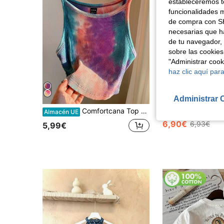
estableceremos to
funcionalidades m
de compra con SH
necesarias que h
de tu navegador, 
sobre las cookies
"Administrar coo
haz clic aquí para
Aho
Administrar 
Comfortcana Top de tirantes casual efecto tie-dye para mujer, verano
Almacén UE
6,90€
6,93€
5,99€