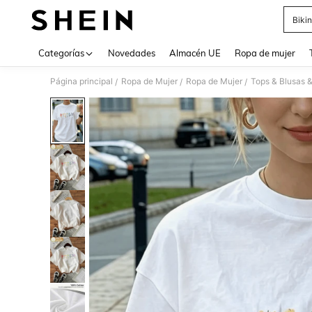
Bikin
Use up 
Categorías
Novedades
Almacén UE
Ropa de mujer
Página principal
Ropa de Mujer
Ropa de Mujer
Tops & Blusas 
/
/
/