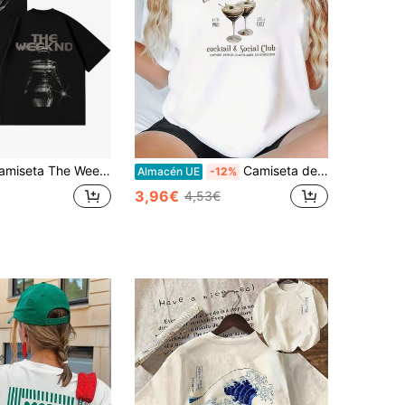
ekndd XO grunge negra, doble cara con logo XO chrome metal líquido desgastado, robot cyber en espalda, texto THE WEEKNDD metálico, regalo fan R&B
Camiseta de mujer de talla grande estilo cóctel, de manga corta holgada, tejido suave y transpirable, ideal para conjuntos informales de verano, viajes y uso diario.
Almacén UE
-12%
3,96€
4,53€