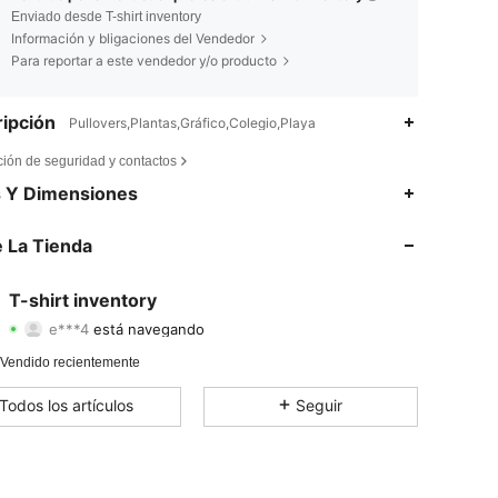
Enviado desde T-shirt inventory
Información y bligaciones del Vendedor
Para reportar a este vendedor y/o producto
ipción
Pullovers,Plantas,Gráfico,Colegio,Playa
ción de seguridad y contactos
4,48
2.2K
62
s Y Dimensiones
4,48
2.2K
62
 La Tienda
4,48
2.2K
62
T-shirt inventory
e***4
está navegando
4,48
2.2K
62
Calificación
Artículos
Seguidores
 Vendido recientemente
4,48
2.2K
62
Todos los artículos
Seguir
4,48
2.2K
62
4,48
2.2K
62