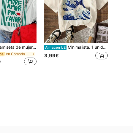
ujer de manga corta y cuello redondo casual - Estampado impreso, tela suave y cómoda, lavable a máquina, top de verano blanco
Minimalista. 1 unidad. 100% algodón. Camiseta casual de manga corta con cuello redondo para mujer, estampado gráfico de ondas, ideal para vacaciones de verano en la playa. Cuello redondo de verano.
Almacén UE
en Cómodo Camisetas De Mujer
os
3,99€
€