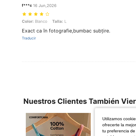
f***c
16 Jun,2026
Color: Blanco, Talla: L
Color:
Blanco
Talla:
L
Exact ca în fotografie,bumbac subțire.
Traducir
Nuestros Clientes También Vie
Utilizamos cookies
ofrecerte la mejo
tu preferencia de