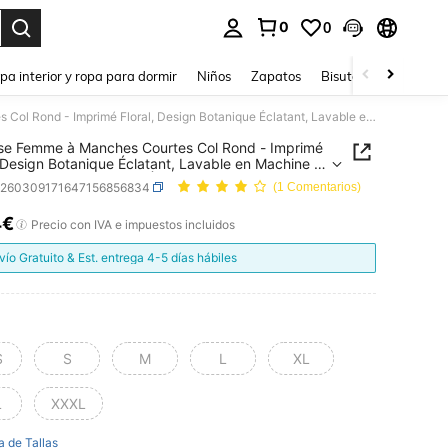
0
0
ar. Press Enter to select.
pa interior y ropa para dormir
Niños
Zapatos
Bisutería Y Accesorio
Chemise Femme à Manches Courtes Col Rond - Imprimé Floral, Design Botanique Éclatant, Lavable en Machine et Respirante pour Printemps & Été, T-Shirt Décontractée Coupe Détendue, Tissu Non Tr
se Femme à Manches Courtes Col Rond - Imprimé
, Design Botanique Éclatant, Lavable en Machine et
ante pour Printemps & Été, T-Shirt Décontractée
z260309171647156856834
(1 Comentarios)
Détendue, Tissu Non Tr
4€
ICE AND AVAILABILITY
Precio con IVA e impuestos incluidos
vío Gratuito & Est. entrega 4-5 días hábiles
S
S
M
L
XL
L
XXXL
a de Tallas