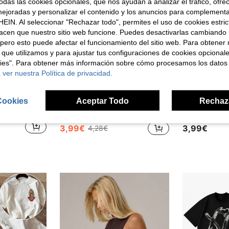
das las cookies opcionales, que nos ayudan a analizar el tráfico, ofre
ejoradas y personalizar el contenido y los anuncios para complementa
EIN. Al seleccionar "Rechazar todo", permites el uso de cookies estri
acen que nuestro sitio web funcione. Puedes desactivarlas cambiando 
pero esto puede afectar el funcionamiento del sitio web. Para obtener
 que utilizamos y para ajustar tus configuraciones de cookies opcional
kies". Para obtener más información sobre cómo procesamos los datos
 ver nuestra Política de privacidad.
rro de 0,03€
Cookies
Aceptar Todo
Rechaz
1 pieza Camiseta de manga corta holgada de verano para mujer, estampado de copa de cóctel Gin Tonic Club, cubitos de hielo, rodaja de lima, adecuada para vacaciones, oficina, salidas, uso diario, citas, fiestas, reuniones, uso en la calle. Camiseta de vacaciones. Casual
Camiseta de mujer color crema, holgada, con estampado floral "Paris Love", cuello redondo, manga corta, estilo parisino casual y romántico, ideal para primavera/verano, veladas románticas y almuerzos.
[Estampado a dob
Almacén UE
-6%
Almacén UE
3,99€
3,99€
4,28€