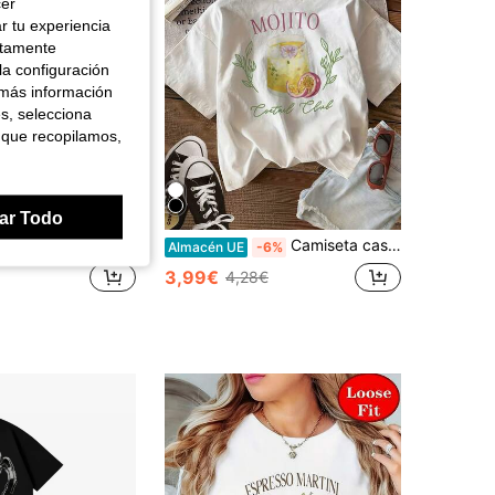
cer
r tu experiencia
ctamente
la configuración
 más información
es, selecciona
 que recopilamos,
ar Todo
le cara] Estampado fresco de flores y hojas con la inscripción "FOR I KNOW THE" en una camiseta de manga corta con cuello redondo hecha de algodón puro.
Camiseta casual de manga corta con cuello redondo, 100% algodón, con estampado de cóctel Mojito y maracuyá en la espalda, ideal para viajes, uso diario y verano.
Almacén UE
-6%
3,99€
4,28€