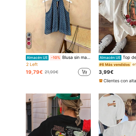
17
Blusa sin manga con estampados diferentes para mujer , tegido con forro no transparenta , nueva coleccion de verano otoño . talla unica para una S/M . entrega estimada 1-3dias laborable (península)
Top de verano informal para mujer, estampado a doble cara
Almacén UE
-10%
Almacén UE
2 Left
#6 Más vendidos
19,79€
3,99€
21,99€