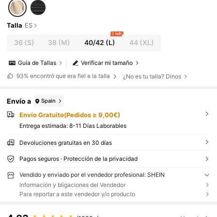
Talla
ES
1 left
36
(S)
38
(M)
40/42
(L)
44
(XL)
Guía de Tallas
Verificar mi tamaño
93%
encontró que era fiel a la talla
¿No es tu talla? Dinos
Envío a
Spain
Envío Gratuito(Pedidos ≥ 9,00€)
Entrega estimada:
8-11 Días Laborables
Devoluciones gratuitas en 30 días
Pagos seguros · Protección de la privacidad
Vendido y enviado por el vendedor profesional: SHEIN
Información y bligaciones del Vendedor
Para reportar a este vendedor y/o producto