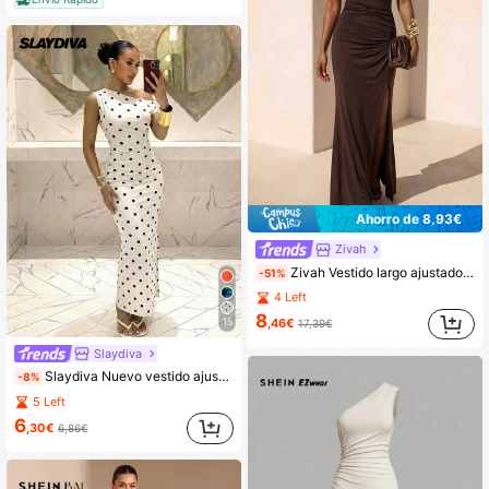
Ahorro de 8,93€
Zivah
Zivah Vestido largo ajustado de mujer de unicolor con hombro asimétrico, cintura ceñida, fruncido y abertura lateral alta
-51%
4 Left
8
,46€
15
17,39€
Slaydiva
Slaydiva Nuevo vestido ajustado asimétrico sin mangas con cintura fruncida, de estilo minimalista básico Y2K, ideal para festivales de música de primavera/verano, San Valentín, Pascua, uso diario, citas, sexy y deportivo, con estampado de lunares en blanco y negro para mujer
-8%
5 Left
6
,30€
6,86€