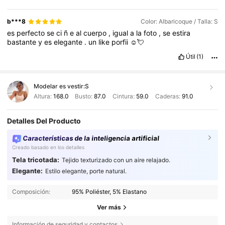
b***8
Color: Albaricoque / Talla: S
es
perfecto
se
ci
ñ
e
al
cuerpo
,
igual
a
la
foto
,
se
estira
bastante
y
es
elegante
.
un
like
porfii
☺️💘
Útil
(1)
Modelar es vestir:
S
Altura:
168.0
Busto:
87.0
Cintura:
59.0
Caderas:
91.0
Detalles Del Producto
Características de la inteligencia artificial
Creado basado en los detalles
Tela tricotada:
Tejido texturizado con un aire relajado.
Elegante:
Estilo elegante, porte natural.
Composición:
95% Poliéster, 5% Elastano
Ver más
Información de seguridad y contactos