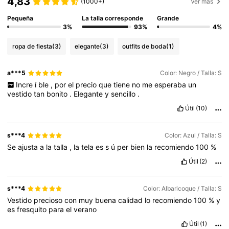
4,83
(1000+)
Ver más
Pequeña
La talla corresponde
Grande
3%
93%
4%
ropa de fiesta
(3)
elegante
(3)
outfits de boda
(1)
a***5
Color: Negro / Talla: S
Incre
í
ble
,
por
el
precio
que
tiene
no
me
esperaba
un
vestido
tan
bonito
.
Elegante
y
sencillo
.
Útil
(10)
s***4
Color: Azul / Talla: S
Se
ajusta
a
la
talla
,
la
tela
es
s
ú
per
bien
la
recomiendo
100
%
Útil
(2)
s***4
Color: Albaricoque / Talla: S
Vestido
precioso
con
muy
buena
calidad
lo
recomiendo
100
%
y
es
fresquito
para
el
verano
Útil
(1)