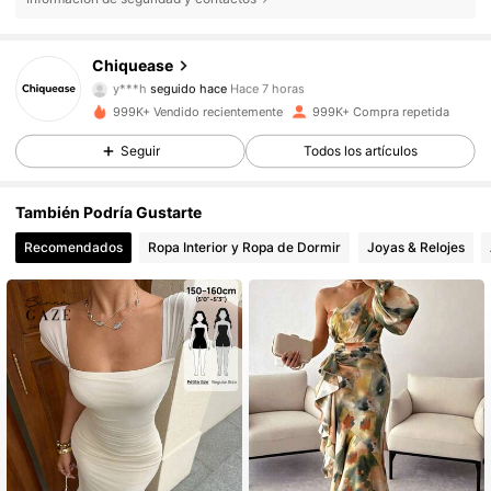
287K Seguidores
4,85
Chiquease
y***h
seguido hace
Hace 7 horas
d***a
está navegando
287K Seguidores
4,85
999K+ Vendido recientemente
999K+ Compra repetida
Seguir
Todos los artículos
287K Seguidores
4,85
También Podría Gustarte
Recomendados
Ropa Interior y Ropa de Dormir
Joyas & Relojes
287K Seguidores
4,85
287K Seguidores
4,85
287K Seguidores
4,85
287K Seguidores
4,85