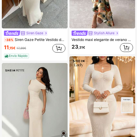
287K Seguidores
4,85
Siren Gaze
Stylish Allure
287K Seguidores
4,85
Siren Gaze Petite Vestido de verano para mujer de talla pequeña, de unicolor, con cintura ceñida y malla
Vestido maxi elegante de verano para mujer con un solo hombro, estampado abstracto, mangas largas tipo obispo, cintura alta con volantes en capas, adecuado para invitada de boda, fiesta, vacaciones
-38%
23
11
,31€
,15€
17,99€
Envío Rápido
287K Seguidores
4,85
287K Seguidores
4,85