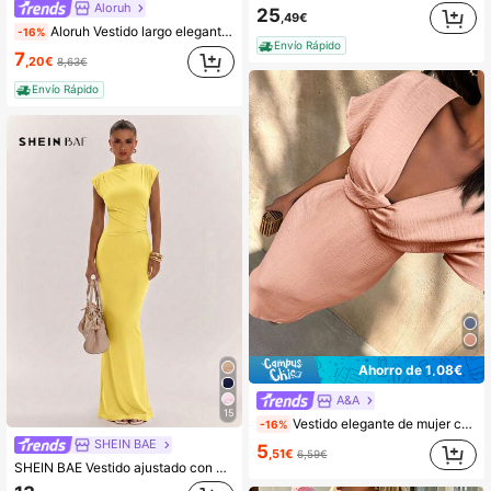
Aloruh
25
,49€
Aloruh Vestido largo elegante de hombro asimétrico y cintura ceñida en color verde menta, adecuado para fiestas y ocasiones formales
-16%
Envío Rápido
7
,20€
8,63€
Envío Rápido
Ahorro de 1,08€
A&A
15
Vestido elegante de mujer con cuello en V rosa, abertura lateral retorcida, vestido casual ajustado de manga corta de tela tejida
-16%
SHEIN BAE
5
,51€
6,59€
SHEIN BAE Vestido ajustado con drapeado asimétrico en color albaricoque, vestido largo elegante y minimalista básico para primavera/verano