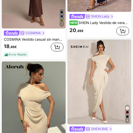
SHEIN Lady
SHEIN Lady Vestido de verano casual de uso diario para mujer, color liso, cuello en V, diseño con abertura, largo medio
NEW
7
20
,49€
COSMINA
COSMINA Vestido casual sin mangas con pliegues y bajo de cola de pez en color albaricoque, adecuado para vacaciones, trabajo, fiestas y bodas
18
,49€
Envío Rápido
4
SHEIN BAE