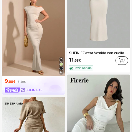
SHEIN EZwear Vestido con cuello asimétrico fruncido en unicolor elegante para primavera/verano
11
,68€
Envío Rápido
14
9
,60€
15,49€
SHEIN BAE