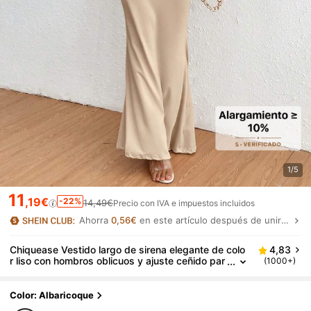
1/5
11
,19€
-22%
14,49€
Precio con IVA e impuestos incluidos
Ahorra
0,56€
en este artículo después de unirte.
Chiquease Vestido largo de sirena elegante de colo
4,83
r liso con hombros oblicuos y ajuste ceñido par
(1000+)
a mujer, atuendo de verano
Color: Albaricoque