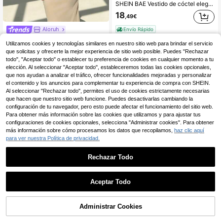
SHEIN BAE Vestido de cóctel elegante para mujer con detalles fruncidos, dobladillo asimétrico y abertura lateral, vestido de punto elástico, adecuado para fiestas de cóctel, citas románticas, capas de otoño/invierno, eventos, clubes, reuniones formales, Halloween, Navidad
18
,49€
Aloruh
Envío Rápido
Aloruh Atuendo minimalista de oficina para ir y venir, vestido midi color albaricoque con plisados en los hombros, primavera/verano
-34%
Utilizamos cookies y tecnologías similares en nuestro sitio web para brindar el servicio
19 Left
que solicitas y ofrecerte la mejor experiencia de sitio web posible. Puedes "Rechazar
todo", "Aceptar todo" o establecer tu preferencia de cookies en cualquier momento a tu
5
,58€
8,52€
elección. Al seleccionar "Aceptar todo", estableceremos todas las cookies opcionales,
que nos ayudan a analizar el tráfico, ofrecer funcionalidades mejoradas y personalizar
el contenido y los anuncios para complementar tu experiencia de compra con SHEIN.
Al seleccionar "Rechazar todo", permites el uso de cookies estrictamente necesarias
que hacen que nuestro sitio web funcione. Puedes desactivarlas cambiando la
configuración de tu navegador, pero esto puede afectar el funcionamiento del sitio web.
Para obtener más información sobre las cookies que utilizamos y para ajustar tus
configuraciones de cookies opcionales, selecciona "Administrar cookies". Para obtener
más información sobre cómo procesamos los datos que recopilamos,
haz clic aquí
para ver nuestra Política de privacidad.
Rechazar Todo
Aceptar Todo
Administrar Cookies
AÑADIR A LA BOLSA