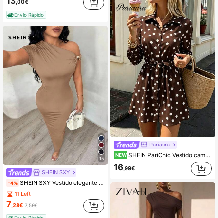
13
,00€
Envío Rápido
Pariaura
SHEIN PariChic Vestido camisero de lunares estilo francés primavera/verano 2026, con cuello de solapa, abotonadura sencilla, manga larga, cintura con lazo y falda línea A, vestido casual de oficina que estiliza y cubre la cadera, para uso diario, compras, cita de té de la tarde, viaje corto a la playa, vestido camisero corto vintage, vestido versátil de estilo vacacional con estampado de lunares
NEW
15
16
,99€
SHEIN SXY
SHEIN SXY Vestido elegante marrón con escote asimétrico
-4%
11 Left
7
,28€
7,59€
Envío Rápido