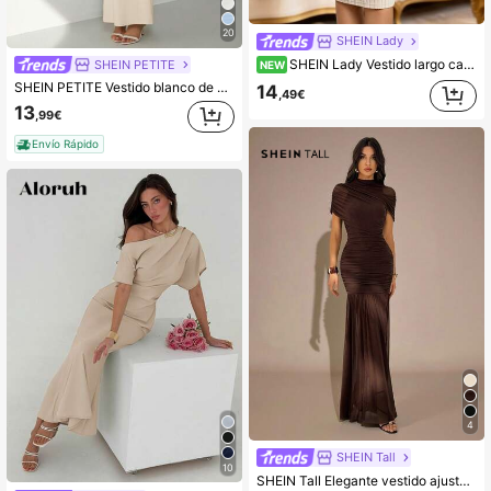
20
SHEIN Lady
SHEIN Lady Vestido largo casual minimalista de unicolor con pliegues para uso diario para mujer
SHEIN PETITE
NEW
SHEIN PETITE Vestido blanco de verano elegante para fiesta con hombro inclinado, asimétrico, extra largo con cola de pez, ropa para mujer, para club, banquete, boda, cita nocturna, para mujeres de talla pequeña
14
,49€
13
,99€
Envío Rápido
4
SHEIN Tall
10
SHEIN Tall Elegante vestido ajustado con fruncidos en marrón oscuro, vestido de cena de otoño para mujeres, fiesta de cóctel formal, cita, vestido de gala para reuniones de Navidad & Año Nuevo, para mujeres altas