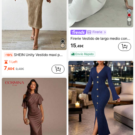
5
Firerie
Firerie Vestido de largo medio con cuello asimétrico adrapeado, cintura fruncida, de color blanco. Vestido elegante y sexy para ir al trabajo, vacaciones, primavera/verano, para eventos como bodas, graduaciones, bailes de promoción.
15
,49€
Envío Rápido
SHEIN Unity Vestido maxi para mujer de unicolor con cuello asimétrico texturizado y cintura recogida
-19%
1 Left
7
,60€
9,49€