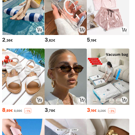
2
3
5
,36€
,82€
,19€
8
3
3
,89€
,78€
,16€
8,98€
3,26€
-1%
-3%