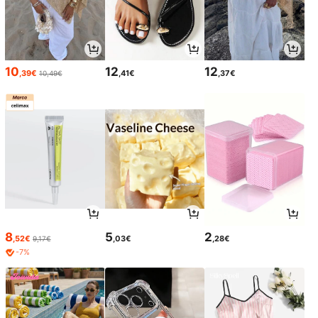
10
12
12
,39€
,41€
,37€
10,49€
8
5
2
,52€
,03€
,28€
9,17€
-7%