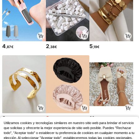
4
2
5
,87€
,38€
,19€
3
2
11
,64€
,73€
,52€
2,75€
Utilizamos cookies y tecnologías similares en nuestro sitio web para brindar el servicio
que solicitas y ofrecerte la mejor experiencia de sitio web posible. Puedes "Rechazar
todo", "Aceptar todo" o establecer tu preferencia de cookies en cualquier momento a tu
elección. Al seleccionar "Aceptar todo", estableceremos todas las cookies opcionales,