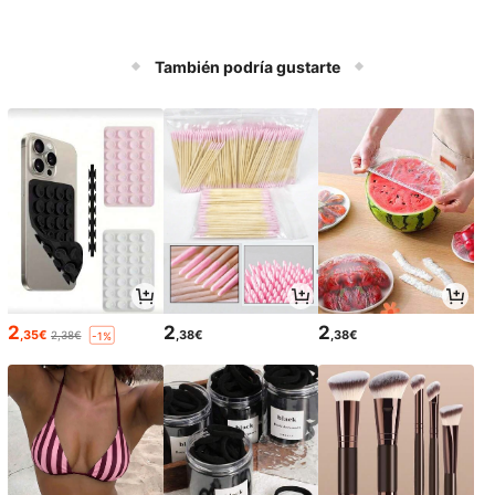
También podría gustarte
2
2
2
,35€
,38€
,38€
2,38€
-1%