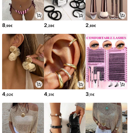
8
2
2
,99€
,28€
,89€
4
4
3
,02€
,31€
,11€