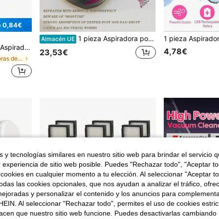
e 0,84€
1 pieza Aspiradora portátil recargable para eliminar ácaros del polvo, aspiradora doméstica, dispositivo para eliminar el cabello, aspiradora de mano inalámbrica, limpieza eficiente para ropa de cama/sofá/pelo de mascota/alfombra
Almacén UE
ica sin Bolsa, Filtro Alta Eficiencia, Bajo Consumo, Radio de Acción 6m, Depósito 500ml
4,78€
23,53€
en Aspiradoras de escoba
 y tecnologías similares en nuestro sitio web para brindar el servicio qu
r experiencia de sitio web posible. Puedes "Rechazar todo", "Aceptar t
 cookies en cualquier momento a tu elección. Al seleccionar "Aceptar to
das las cookies opcionales, que nos ayudan a analizar el tráfico, ofre
ejoradas y personalizar el contenido y los anuncios para complementa
EIN. Al seleccionar "Rechazar todo", permites el uso de cookies estri
acen que nuestro sitio web funcione. Puedes desactivarlas cambiando 