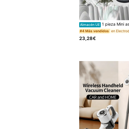
1 pieza Mini aspiradora eléctrica portátil para ácaros del pol
Almacén UE
#4 Más vendidos
23,28€