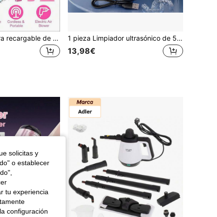
1 pieza Aspiradora recargable de alta potencia con succión súper fuerte, batería de litio recargable de 2000mAh con duración ultra larga, aspiradora portátil, perfecta para vacaciones, vacaciones de verano y viajes, mejor opción para regalos a amigos, regalos de graduación, regalos de regreso a clases, decoraciones navideñas, regalos del Día de San Valentín, regalos a los padres, Halloween, Acción de Gracias, regalos personalizados, regalos de cumpleaños, regalos de Año Nuevo
1 pieza Limpiador ultrasónico de 50Hz, 3 modos con temporizador digital, adecuado para limpiar dentaduras postizas, protectores bucales, aparatos dentales, cepillos de dientes, joyas y talla grande
13,98€
e solicitas y
odo" o establecer
do",
cer
r tu experiencia
ctamente
la configuración