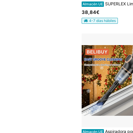
SUPERLEX Limpiador de vapor de mano 1050 W, calentamiento rápido, limpiador de vapor con 9 accesorios con bloqueo para niños y tapa de Proteger , 
Almacén UE
38,84€
4-7 días hábiles
Aspiradora portátil recargable adecuada para el hogar, el coche, la oficina, con potente 
Almacén UE