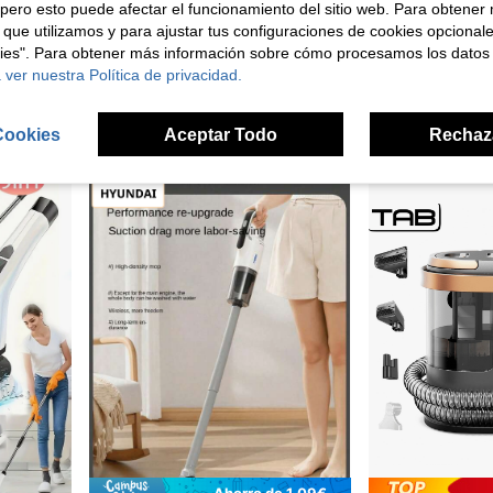
pero esto puede afectar el funcionamiento del sitio web. Para obtener
 que utilizamos y para ajustar tus configuraciones de cookies opcional
kies". Para obtener más información sobre cómo procesamos los datos
 ver nuestra Política de privacidad.
sos - Material de plástico reutilizable, incluye múltiples accesorios, mejor regalo para mujeres, ideal para el Día de la Madre
Piezas de repuesto para aspiradoras robot iRobot I7 I7+ I3 I3+ I4 I4+ I5 I5+ I6 I6+ I8 I8+ J7 J7+/Plus J8 J8+ E5 E6 E7 (No aptas para Combo J7+, J9+)
4,83€
15,20€
15,30€
Cookies
Aceptar Todo
Rechaz
Ahorro de 1,09€