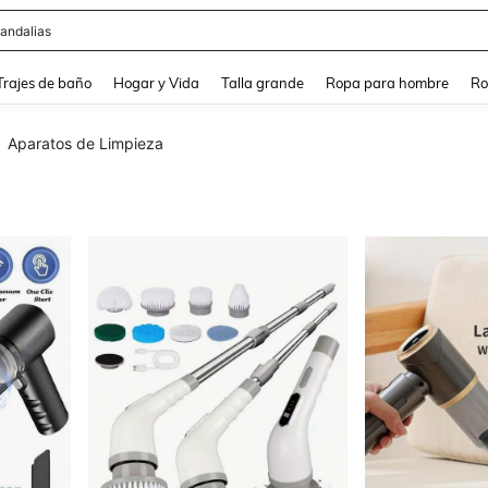
andalias
and down arrow keys to navigate search Búsqueda Reciente and Buscar y Encontr
Trajes de baño
Hogar y Vida
Talla grande
Ropa para hombre
Ro
Aparatos de Limpieza