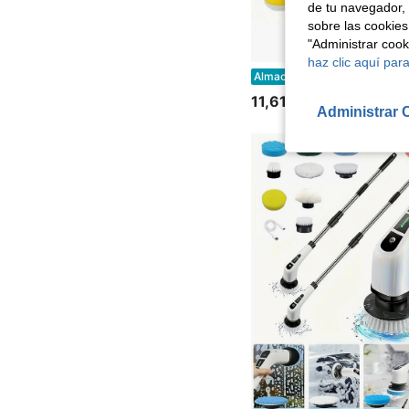
de tu navegador, 
sobre las cookies
"Administrar coo
haz clic aquí para
Cepillo de limpieza inalámbrico rotativo 8 en 1, cepillo de limpieza eléctrico de mano con batería de litio recargable, carga USB, cepillo de limpieza autopropulsado, adecuado para baño, inodoro, vidrio, pared y limpieza de pi
Almacén UE
11,61€
Administrar 