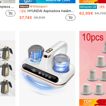
pieza de cocina/sala de estar/baño, alimentado por batería de litio, productos de limpieza doméstica 7 en 1 y 9 en 1
WZmingrui
Almacén UE
-2%
HYUNDAI Aspiradora inalámbrica portátil, ligera con succión potente, 2 en 1 seco y húmedo, aspiradora y trapeador para el hogar, el coche, la residencia universitaria, la oficina, el pelo de las mascotas y talla grande
-2%
62,99€
64,79€
37,74€
38,83€