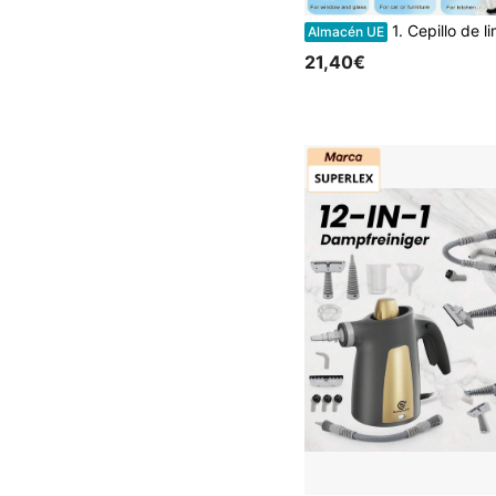
1. Cepillo de limpieza eléctrico inalámbrico y giratorio - Recargable por USB, 7-9 cabezales de cepillo reemplazables, ajuste de doble velocidad, mango telescópico desmontable, indicador de nivel de batería, adecuado para la lim
Almacén UE
21,40€