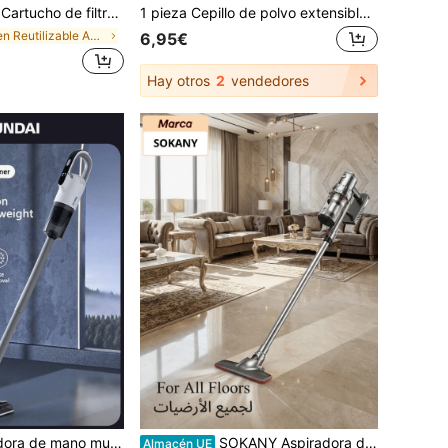
al de plástico, adecuado para modelos específicos, sin batería, cartucho de filtro de esponja ciclónica, aplicable para la serie V8
1 pieza Cepillo de polvo extensible, cepillo de limpieza con cabeza doblada, quitapolvo de ventilador de techo reutilizable y lavable, herramienta de limpieza de muebles y automóviles, suministros de limpieza
en Reutilizable Accesorios para herramientas
6,95€
Hay otros
2
vendedores
en Aspiradoras de escoba
HYUNDAI Aspiradora de mano multifuncional, succión potente en seco y húmedo, adecuada para la limpieza del hogar, el pelo de las mascotas y otras aspiraciones, engranaje ajustable, aplicable para el hogar, la residencia y talla grande, aspiradora portátil recargable desmontable
SOKANY Aspiradora de mano con capacidad de 1,1 L, ángulo flexible de 90°, cable de alimentación de 40", motor de alta potencia de 450 W, elimina eficazmente el pelo de las mascotas, el polvo y los ácaros del colchón, con sistema de filtración de 5 etapas, electrodoméstico esencial para el hogar
Almacén UE