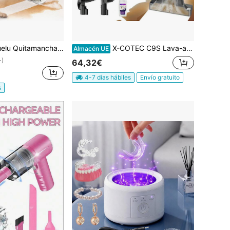
 tapicería, potente potencia de succión de 13500 Pa, máquina de limpieza de telas con doble tanque de agua, quitamanchas sin químicos para alfombras, mascotas, asientos de coche, sofás y sillones (blanco)
X-COTEC C9S Lava-aspiradora de Tapicerías y Sofás 13kPa, Máquina Limpiadora de Alfombras 450W, Quitamanchas Portátil para Coche, Kit 3 Cepillos
Almacén UE
+)
64,32€
4-7 días hábiles
Envío gratuito
s