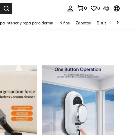
0
0
ar. Press Enter to select.
pa interior y ropa para dormir
Niños
Zapatos
Bisutería Y Accesorio