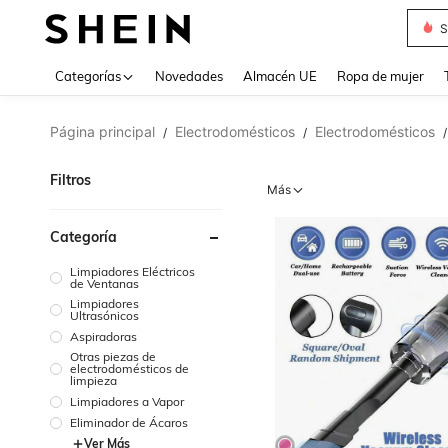
S
Use up 
Categorías
Novedades
Almacén UE
Ropa de mujer
Página principal
Electrodomésticos
Electrodomésticos
/
/
/
Filtros
Más
Categoría
Limpiadores Eléctricos
de Ventanas
Limpiadores
Ultrasónicos
Aspiradoras
Otras piezas de
electrodomésticos de
limpieza
Limpiadores a Vapor
Eliminador de Ácaros
Ver Más