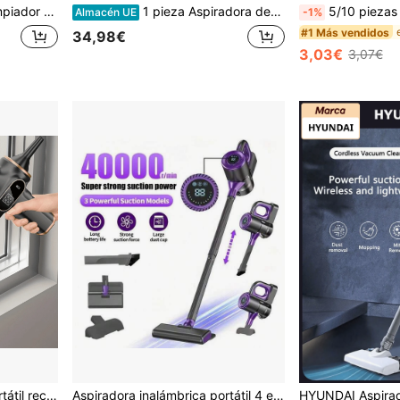
limpiador de vapor portátil para alfombras, coches, suelos, ventanas y sofás,
1 pieza Aspiradora de mano portátil, herramienta de limpieza y eliminación de polvo, quitapelos para mascotas, aspiradora de mano inalámbrica, limpia eficazmente ropa de cama, sofás, pelos de mascotas y alfombras, artículos de limpieza
5/10 piezas Cartucho de filtro reutilizable y lavable para aspiradora inalámbrica de coche, materi
Almacén UE
-1%
#1 Más vendidos
34,98€
3,03€
3,07€
#5 Más vendidos
succión, electrodoméstico pequeño de alta potencia
Aspiradora inalámbrica portátil 4 en 1, aspiradora vertical ligera con succión potente, cepillo LED, anti-pelo, 3 baterías recargables de 2000 mAh - Adecuada para el hogar, el automóvil, el pelo de las mascotas, alfombras y suelos duros
15 Left