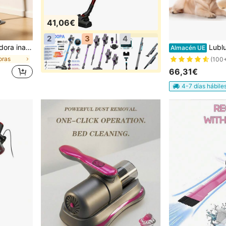
41,06€
2
3
4
arga rápida tipo C, 30 min de autonomía, almacenamiento en pared, adecuada para alfombras y pisos duros
Lubluelu Quitamanchas portátil multifuncional para alfombras y
Almacén UE
oras
(100
66,31€
4-7 días hábile