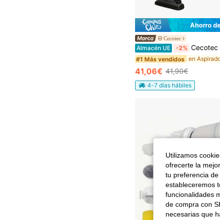
Ahorro d
Cecotec
Cecotec Aspiradora Vertical 2 en 1 con Cable ThunderBrush. 600 W, Escoba y de Mano, Tecnología Ciclón
Almacén UE
-2%
#1 Más vendidos
41,06€
41,90€
4-7 días hábiles
Utilizamos cookies
ofrecerte la mejo
tu preferencia de
estableceremos to
funcionalidades m
de compra con SH
necesarias que h