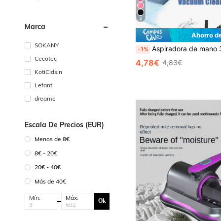
6
Marca
Ahorro d
SOKANY
Aspiradora de mano 3 en 1 - 2000mAh, carga rápida, succión húmeda y seca potente, adecuada para automóvil, hogar y limpieza de mascotas, carga USB-C, filtro lavable, purificador de aire de bajo ruido, incluye accesorios de boquilla múltiple, esencial para el detallado de automóviles, limp
-1%
Cecotec
4,78€
4,83€
KotiCidsin
Lefant
dreame
Escala De Precios (EUR)
Menos de 8€
8€ - 20€
20€ - 40€
Más de 40€
Mín:
Máx:
Ok