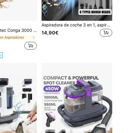
5
Aspiradora de coche 3 en 1, aspiradora portátil inalámbrica de succión potente para uso en seco y húmedo, 2400mAh
Alfombras, 450W, 13kPa, Compacto y Ligero. Limpieza Total en una Pasada con Pulverizador y Succión Potente. Alcanza Cada Rincón con 6.5m de Acción. Depósitos de Agua Limpia/Sucia 1000/550ml. Fácil Transporte y Mantenimiento.
14,90€
en Aspiradoras
s