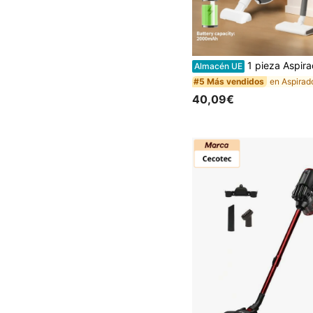
1 pieza Aspiradora inalámbrica de mano para uso húmedo y seco, uso doméstico y para automóvil para pelo de mascota y ácaros del polvo, succión potente de 15 kPa, ajuste de 3 velocidades, c
Almacén UE
en Aspirad
#5 Más vendidos
40,09€