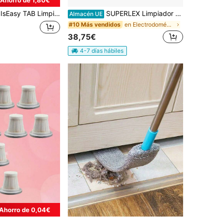
IsEasy TAB Limpiamanchas, Limpiador de Tapicerías para Alfombras, Tapetes, Tapicerías, Escaleras, Autos, Aspiradora de Lavado, Limpiador de Alfombras, Agua Caliente, Tecnología de Dos Tanques, Succión Fuerte 18KPa, R3
SUPERLEX Limpiador de vapor de mano 1050 W, calentamiento rápido, limpiador de vapor con 9 accesorios con bloqueo para niños y tapa de Proteger , limpiador de vapor portátil para alfombras, coches, suelos, ventanas y sofás,
Almacén UE
en Electrodomésticos de limpieza
#10 Más vendidos
38,75€
4-7 días hábiles
Ahorro de 0,04€