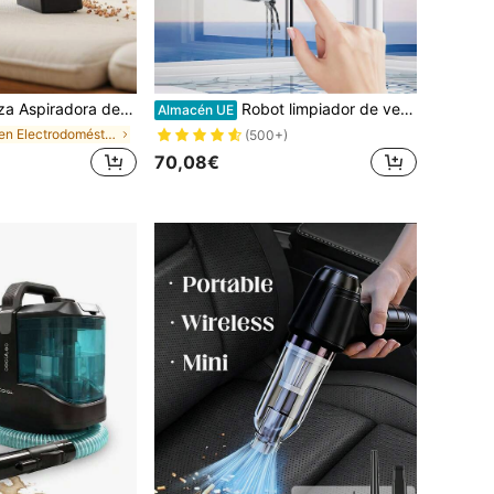
omóvil, succión potente de 5000Pa, función de soplado y aspirado 2 en 1 multifuncional con 7 accesorios, recargable por USB de larga duración, elimina el pelo de las mascotas, el polvo y los residuos, limpieza de sofás, regalo de Navidad
Robot limpiador de ventanas con succión de 2800Pa, robot de limpieza de vidrio inteligente, control remoto para limpieza de ventanas/azulejos/puertas de vidrio
Almacén UE
en Electrodomésticos de limpieza
(500+)
70,08€