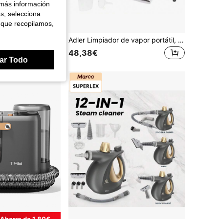
 más información
es, selecciona
 que recopilamos,
Ahorro de 0,10€
Aspiradora portátil inalámbrica, aspiradora de mano de alta succión para coche, con filtro lavable y función de soplado, para usar tanto en el coche como en el hogar, puede absorber polvo, residuos, pelo de mascota, 2400mAh, accesorios para coche
Adler Limpiador de vapor portátil, limpiador de superficies multifunción, 2000W, 44g/Min, 120°C, 3.5 Bar, sin químicos, 13 accesorios, tanque de agua de 450ml, protección contra sobrecalentamiento, cable de alimentación de 2.78m
48,38€
ar Todo
Ahorro de 1,80€