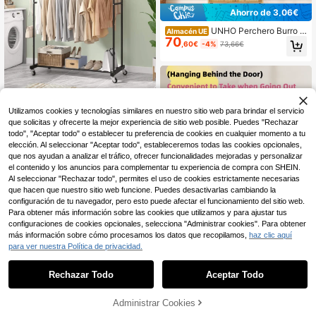
ad, esencial para almacenamiento
Ahorro de 3,06€
de invierno
UNHO Perchero Burro d
Almacén UE
70
e Bambú de Pie para Colgar Ropa c
,60€
-4%
73,66€
on Armario Cerrado Almacenamient
o para Dormitorio Entrada Recibidor
pasillo, 52 x 31,5 x 168 cm
Perchero con ruedas con ganchos l
Utilizamos cookies y tecnologías similares en nuestro sitio web para brindar el servicio
8
aterales & estante de almacenamie
,18€
que solicitas y ofrecerte la mejor experiencia de sitio web posible. Puedes "Rechazar
nto inferior, organizador de ropa por
tátil de metal para boutique & hogar
todo", "Aceptar todo" o establecer tu preferencia de cookies en cualquier momento a tu
elección. Al seleccionar "Aceptar todo", estableceremos todas las cookies opcionales,
que nos ayudan a analizar el tráfico, ofrecer funcionalidades mejoradas y personalizar
el contenido y los anuncios para complementar tu experiencia de compra con SHEIN.
Al seleccionar "Rechazar todo", permites el uso de cookies estrictamente necesarias
que hacen que nuestro sitio web funcione. Puedes desactivarlas cambiando la
configuración de tu navegador, pero esto puede afectar el funcionamiento del sitio web.
Para obtener más información sobre las cookies que utilizamos y para ajustar tus
configuraciones de cookies opcionales, selecciona "Administrar cookies". Para obtener
más información sobre cómo procesamos los datos que recopilamos,
haz clic aquí
para ver nuestra Política de privacidad.
1
0
Rechazar Todo
Aceptar Todo
Estantería de almacenamiento
NEW
multifuncional muy atractiva, estant
6 Left
ería de almacenamiento detrás de l
5
Administrar Cookies
,66€
a puerta para sombreros, almacena