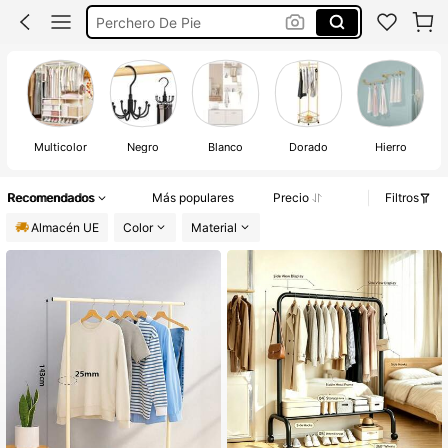
Perchero Burro Ropa
Percheros De Ropa
Percheros De Pie
Multicolor
Negro
Blanco
Dorado
Hierro
Recomendados
Más populares
Precio
Filtros
Almacén UE
Color
Material