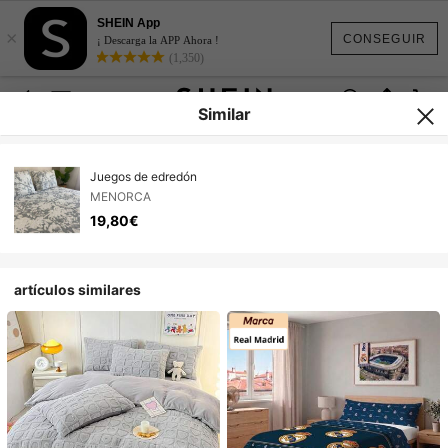
SHEIN App
×
CONSEGUIR
¡ Descarga la APP Ahora !
(1,350)
Similar
Juegos de edredón
MENORCA
19,80€
artículos similares