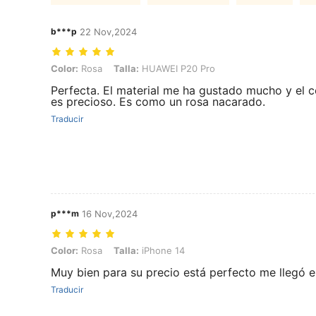
b***p
22 Nov,2024
Color: Rosa, Talla: HUAWEI P20 Pro
Color:
Rosa
Talla:
HUAWEI P20 Pro
Perfecta. El material me ha gustado mucho y el c
es precioso. Es como un rosa nacarado.
Traducir
p***m
16 Nov,2024
Color: Rosa, Talla: iPhone 14
Color:
Rosa
Talla:
iPhone 14
Muy bien para su precio está perfecto me llegó
Traducir