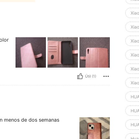
Xia
Xia
olor
Xia
Xia
Xia
Útil (1)
Xia
HUA
HUA
 en menos de dos semanas
HUA
Hua