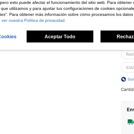
Gal
pero esto puede afectar el funcionamiento del sitio web. Para obtener
 que utilizamos y para ajustar tus configuraciones de cookies opcional
HON
kies". Para obtener más información sobre cómo procesamos los datos
 ver nuestra Política de privacidad.
Xia
Cookies
Aceptar Todo
Rechaz
HON
Red
XIA
Guí
Cantid
Env