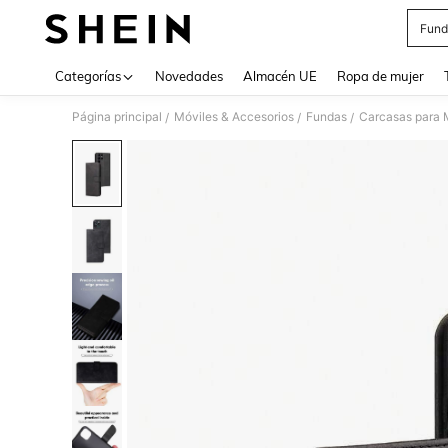
Fund
Use up 
Categorías
Novedades
Almacén UE
Ropa de mujer
Página principal
Móviles & Accesorios
Fundas
Carcasas para 
/
/
/