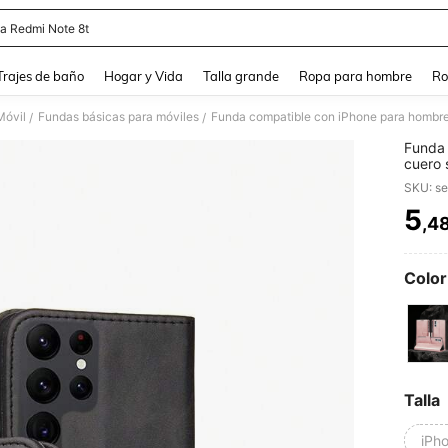
a Redmi Note 8t
and down arrow keys to navigate search Búsqueda Reciente and Buscar y Encontr
Trajes de baño
Hogar y Vida
Talla grande
Ropa para hombre
Ro
Móvil
Fundas básicas para móviles
/
/
Funda 
cuero 
golpes
SKU: s
modelo
Redmi 
5
,4
PR
versió
Color
Talla
iPh