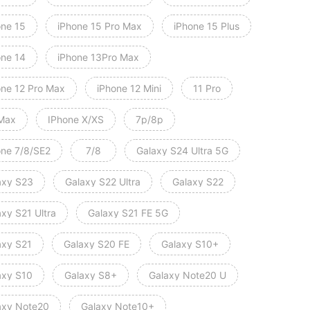
one 15
iPhone 15 Pro Max
iPhone 15 Plus
one 14
iPhone 13Pro Max
one 12 Pro Max
iPhone 12 Mini
11 Pro
Max
IPhone X/XS
7p/8p
one 7/8/SE2
7/8
Galaxy S24 Ultra 5G
axy S23
Galaxy S22 Ultra
Galaxy S22
xy S21 Ultra
Galaxy S21 FE 5G
axy S21
Galaxy S20 FE
Galaxy S10+
axy S10
Galaxy S8+
Galaxy Note20 U
axy Note20
Galaxy Note10+