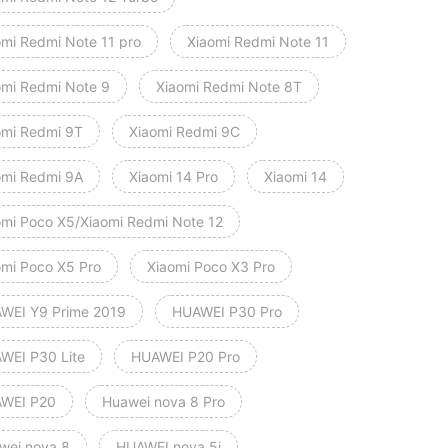
omi Redmi Note 11 pro
Xiaomi Redmi Note 11
omi Redmi Note 9
Xiaomi Redmi Note 8T
omi Redmi 9T
Xiaomi Redmi 9C
omi Redmi 9A
Xiaomi 14 Pro
Xiaomi 14
omi Poco X5/Xiaomi Redmi Note 12
omi Poco X5 Pro
Xiaomi Poco X3 Pro
WEI Y9 Prime 2019
HUAWEI P30 Pro
WEI P30 Lite
HUAWEI P20 Pro
WEI P20
Huawei nova 8 Pro
wei nova 8
HUAWEI nova 5i