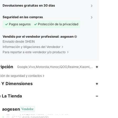
Devoluciones gratuitas en 30 días
Seguridad en las compras
Pagos seguros
Protección de la privacidad
Vendido por el vendedor profesional: aogesen
Enviado desde SHEIN
Información y bligaciones del Vendedor
Para reportar a este vendedor y/o producto
ipción
Google,Vivo,Motorola,Honor,iQOO,Realme,Xiaomi,Huawei,Letras,Liso,
ción de seguridad y contactos
s Y Dimensiones
4,87
1.1K
33K
 La Tienda
4,87
1.1K
33K
aogesen
Vendedor
m***j
seguido hace
Hace 19 horas
4***6
está navegando