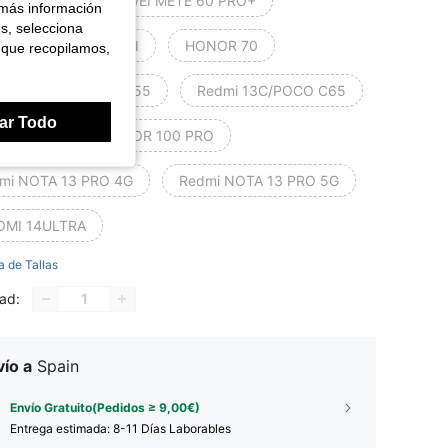
axia A05
HUAWEI METE 60 PRO+
 más información
es, selecciona
OR 90 LITE 5G/X50I
HONOR 70
 que recopilamos,
omi Redmi 12C/11A/C55
Redmi 13C/POCO C65
ar Todo
OR 100
HONOR 100 PRO
mi NOTA 13 PRO 4G
Redmi NOTA 13 PRO 5G
OMI 14ULTRA
a de Tallas
ad:
ío a
Spain
Envío Gratuito(Pedidos ≥ 9,00€)
Entrega estimada:
8-11 Días Laborables