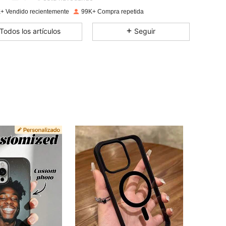
4,87
1.1K
33K
+ Vendido recientemente
99K+ Compra repetida
Todos los artículos
Seguir
4,87
1.1K
33K
4,87
1.1K
33K
4,87
1.1K
33K
4,87
1.1K
33K
4,87
1.1K
33K
4,87
1.1K
33K
4,87
1.1K
33K