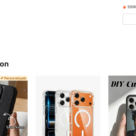
500K
ron