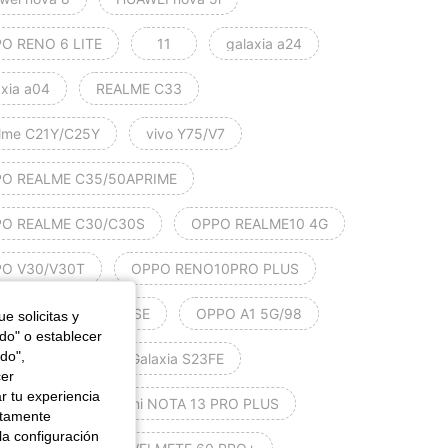
O RENO 6 LITE
11
galaxia a24
axia a04
REALME C33
lme C21Y/C25Y
vivo Y75/V7
O REALME C35/50APRIME
O REALME C30/C30S
OPPO REALME10 4G
O V30/V30T
OPPO RENO10PRO PLUS
O REALME GTNEO5SE
OPPO A1 5G/98
e solicitas y
odo" o establecer
do",
mi nota 12 4g
Galaxia S23FE
cer
r tu experiencia
NOR X8A
Redmi NOTA 13 PRO PLUS
ctamente
la configuración