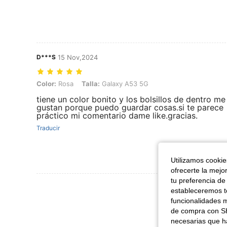
D***S
15 Nov,2024
Color: Rosa, Talla: Galaxy A53 5G
Color:
Rosa
Talla:
Galaxy A53 5G
tiene un color bonito y los bolsillos de dentro me
gustan porque puedo guardar cosas.si te parece
práctico mi comentario dame like.gracias.
Traducir
Utilizamos cookies
ofrecerte la mejo
tu preferencia de
Ver Más Re
estableceremos to
funcionalidades m
de compra con SH
necesarias que h