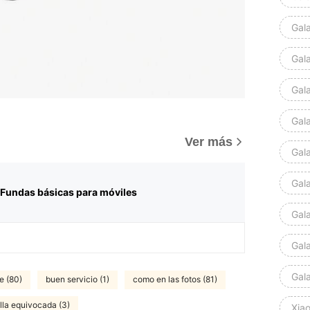
Gal
Gal
Gal
Gal
)
Ver más
Gal
Gal
Fundas básicas para móviles
Gal
Gal
Gal
e (80)
buen servicio (1)
como en las fotos (81)
alla equivocada (3)
Xia