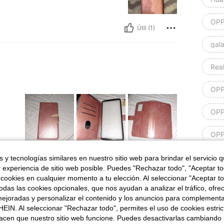
OPP
Útil (1)
gal
Rea
OPP
OPP
OPP
OPP
Útil (1)
 y tecnologías similares en nuestro sitio web para brindar el servicio qu
r experiencia de sitio web posible. Puedes "Rechazar todo", "Aceptar t
 cookies en cualquier momento a tu elección. Al seleccionar "Aceptar to
red
señas
das las cookies opcionales, que nos ayudan a analizar el tráfico, ofre
ejoradas y personalizar el contenido y los anuncios para complementa
HO
EIN. Al seleccionar "Rechazar todo", permites el uso de cookies estri
acen que nuestro sitio web funcione. Puedes desactivarlas cambiando 