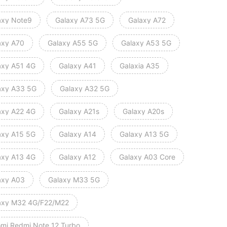
axy Note9
Galaxy A73 5G
Galaxy A72
axy A70
Galaxy A55 5G
Galaxy A53 5G
axy A51 4G
Galaxy A41
Galaxia A35
axy A33 5G
Galaxy A32 5G
axy A22 4G
Galaxy A21s
Galaxy A20s
axy A15 5G
Galaxy A14
Galaxy A13 5G
axy A13 4G
Galaxy A12
Galaxy A03 Core
axy A03
Galaxy M33 5G
axy M32 4G/F22/M22
omi Redmi Note 12 Turbo