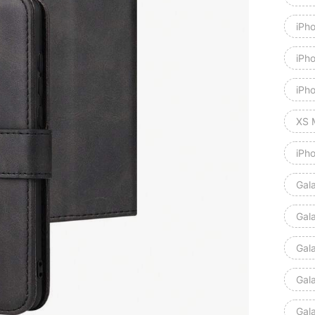
iPh
iPh
iPh
XS 
iPh
Gal
Gala
Gal
Gal
Gal