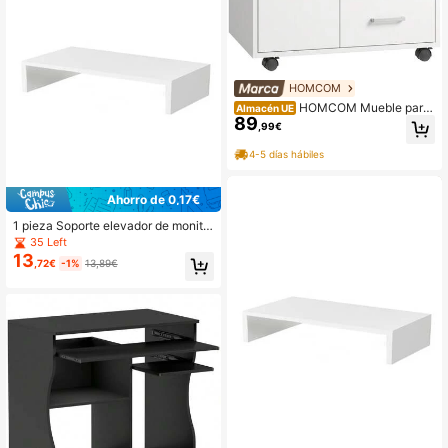
HOMCOM
HOMCOM Mueble para
Almacén UE
89
Impresora con Ruedas, Mesa para I
,99€
mpresora con Puerta y 3 Cajones,
Cerraduras, Estante Ajustable, Archi
4-5 días hábiles
vador Móvil para Oficina en Casa, 6
0x40x56 cm, Blanco
Ahorro de 0,17€
1 pieza Soporte elevador de monito
r de madera, organizador de escrito
35 Left
rio para sujetar el monitor de compu
13
,72€
-1%
13,89€
tadora