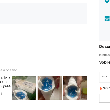
Descr
Informa
Sobre
no
ma a océano
o. Me
a en
es yeso
3K+ 
y
!!!!