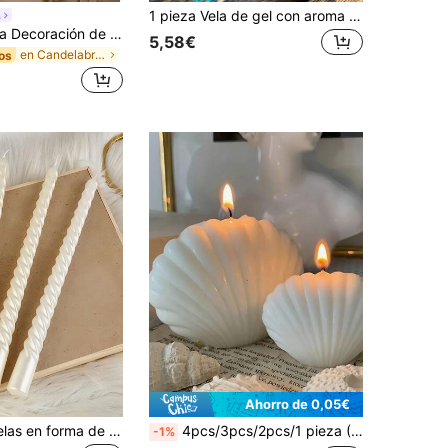
1 pieza Vela de gel con aroma a océano en frasco de vidrio, con estrellas de mar reales, conchas y arena, vela de fragancia hecha a mano, decoración de playa para el hogar, regalo para estudiantes y fiestas
a
Joivida 1 pieza Decoración de vela con lazo, Diseño de regalo con lazo - Regalo de vacaciones Ambientador interior de fragancia fresca y duradera, Regalo para amante, Otoño, Navidad, Invierno, Regalo de vacaciones
5,58€
en Candelabros para la temporada de bodas Velas y
os
Ahorro de 0,05€
Juego de 4 velas en forma de taper blancas de 10 pulgadas (2.0*25cm), velas en taper reales sin goteo, velas en barra de combustión limpia de 8 horas, velas elegantes para cena, velas para bodas
4pcs/3pcs/2pcs/1 pieza (Grande/Pequeño), Vela aromática con forma de concha de perla falsa, Apariencia blanca + Textura delicada, Ornamento de vela, Decoración del hogar, Vela linda, Temporada de bodas, Regalo para mujeres, Decoración de escritorio de oficina y habitación
-1%