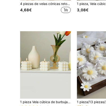
4 piezas de velas cónicas retorcidas en espiral de color macaron, decoración del hogar estilo nórdico INS, decoración de centro de mesa para bodas, adecuadas para cumpleaños, inauguración de casa, Acción de Gracias, regalos de Navidad para ella, cera de soja de larga duración, luz de atmósfera romántica para cena y relajación en el SPA
4,68€
3,08€
1 pieza Vela cúbica de burbujas, Vela perfumada, Hermosa vela de cera de soja, Vela aromática para el hogar, Vela decorativa de aromaterapia, Decoración de habitación linda, Decoración de dormitorio, Centro de mesa para bodas, Decoración de dormitorio, Regalo para el Día de San Valentín y cumpleaños