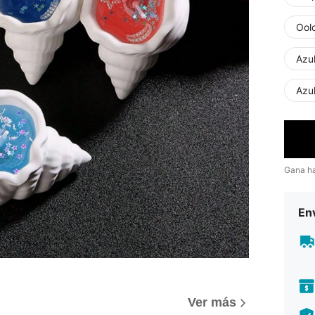
Ool
Azu
Azul
Gana h
Env
Ver más