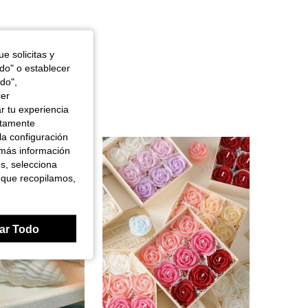
e solicitas y
odo" o establecer
do",
cer
r tu experiencia
ctamente
la configuración
 más información
es, selecciona
 que recopilamos,
ar Todo