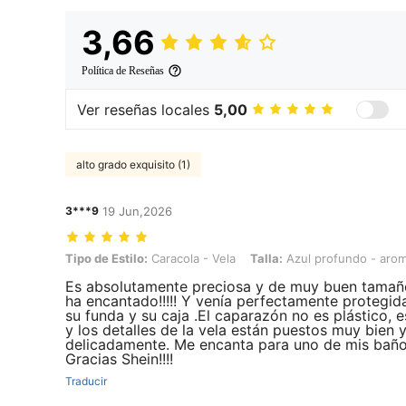
3,66
Política de Reseñas
Ver reseñas locales
5,00
alto grado exquisito (1)
3***9
19 Jun,2026
Tipo de Estilo: Caracola - Vela, Talla: Azul profundo - aroma a océa
Tipo de Estilo:
Caracola - Vela
Talla:
Azul profundo - aro
Es absolutamente preciosa y de muy buen tamañ
ha encantado!!!!! Y venía perfectamente protegid
su funda y su caja .El caparazón no es plástico, 
y los detalles de la vela están puestos muy bien 
delicadamente. Me encanta para uno de mis baños
Gracias Shein!!!!
Traducir