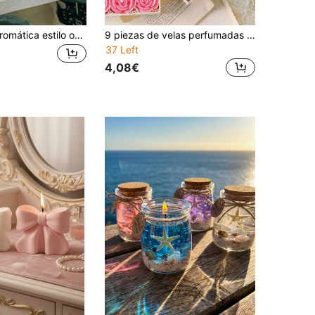
1 pieza Vela aromática estilo océano con concha de caracol, vela aromática de gel, decorada con conchas y estrellas de mar, como nadar en el océano cuando se enciende, decoración del hogar, decoración interior/exterior, decoración de boda, decoración de cita de pareja, perfumada con lavanda/jazmín/oolong/durazno/flor de granada/albahaca/vainilla/cítricos, regalo perfecto para cumpleaños, Navidad, Año Nuevo, Halloween, Día de San Valentín, temporada de bodas, festival de música, cita de pareja, vacaciones de verano, graduación, regreso a la escuela
9 piezas de velas perfumadas con forma de rosa y velas 3D de peonía, adecuadas para decoración del hogar, reuniones de fiesta, decoración de mesa, regalo festivo, cena, banquete/fiesta, relajación/meditación, iluminación ambiental, regalo para mujeres, recuerdo de boda
37 Left
4,08€