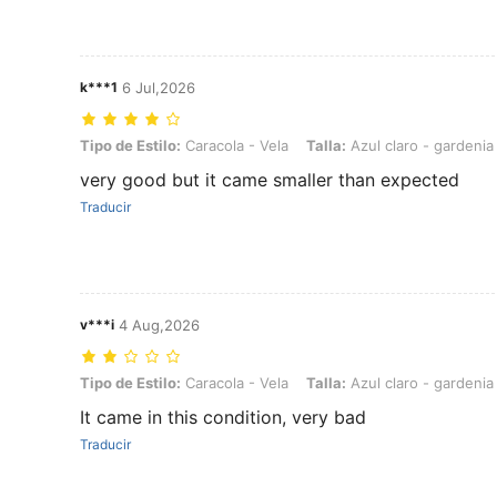
k***1
6 Jul,2026
Tipo de Estilo: Caracola - Vela, Talla: Azul claro - gardenia
Tipo de Estilo:
Caracola - Vela
Talla:
Azul claro - gardenia
very good but it came smaller than expected
Traducir
v***i
4 Aug,2026
Tipo de Estilo: Caracola - Vela, Talla: Azul claro - gardenia
Tipo de Estilo:
Caracola - Vela
Talla:
Azul claro - gardenia
It came in this condition, very bad
Traducir