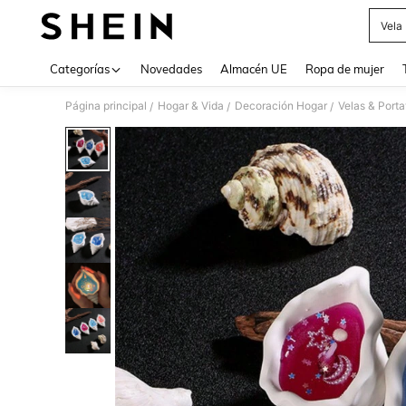
Vela
Use up 
Categorías
Novedades
Almacén UE
Ropa de mujer
Página principal
Hogar & Vida
Decoración Hogar
Velas & Port
/
/
/