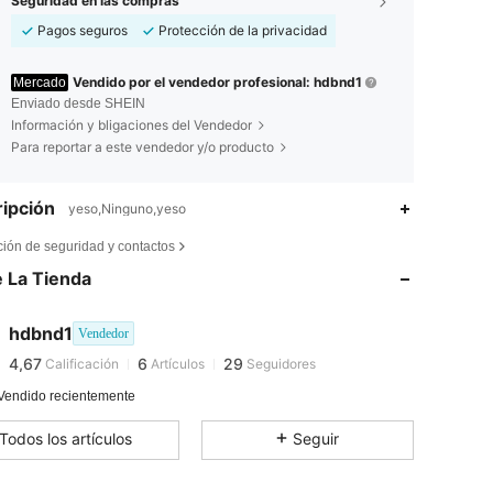
Seguridad en las compras
Pagos seguros
Protección de la privacidad
Vendido por el vendedor profesional: hdbnd1
Mercado
Enviado desde SHEIN
Información y bligaciones del Vendedor
Para reportar a este vendedor y/o producto
ipción
yeso,Ninguno,yeso
4,67
6
29
ción de seguridad y contactos
 La Tienda
4,67
6
29
hdbnd1
Vendedor
4,67
6
29
Calificación
Artículos
Seguidores
u***8
pagado
Hace 1 día
Vendido recientemente
4,67
6
29
Todos los artículos
Seguir
4,67
6
29