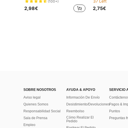
37 Left
(100+)
2,98€
2,75€
SOBRE NOSOTROS
AYUDA & APOYO
SERVICIO 
Aviso legal
Información De Envío
Contácteno
Quienes Somos
Desistimiento/Devoluciones
Pagos & Im
Responsabilidad Social
Reembolso
Puntos
Cómo Realizar El
Sala de Prensa
Preguntas f
Pedido
Empleo
Rastrear El Pedido