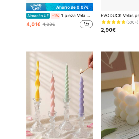
Ahorro de 0,07€
1 pieza Vela perfumada con forma de concha marina, decoración de fragancia para el hogar y dormitorio, aroma de atmósfera creativa, vela de cera de soja hecha a mano, vela con forma de concha marina y estrella de mar, vela de aromaterapia, fragancia desodorizante para el hogar
Almacén UE
-1%
(500+)
4,01€
4,08€
2,90€