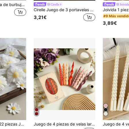
1 pieza, Vela cúbica de burbujas creativa, Vela de cera de soja con aroma, Decoración minimalista y estética, Vela decorativa de aromaterapia para el hogar, Decoraciones para el dormitorio, Decoraciones navideñas, Centro de mesa para bodas, Regalo de cumpleaños, Regalo del Día de San Valentín.
Cirelle
Joivid
Cirelle Juego de 3 portavelas metálicos en dorado/negro con forma cónica, decorativos estilo vintage moderno para chimenea, boda, fiesta, regalo de inauguración de casa, cumpleaños, graduación, decoración de mesa Rama, regalo del Día de la Madre, uso en fiestas, comedor familiar, suministros de restaurantes de alta gama, decoración de bodas
#9 Más vendid
3,21€
3,89€
1 pieza/13 piezas/22 piezas Juego de velas con forma de margarita, cesta de recuerdos de boda, decoración de despedida de soltera, vela de cera de soja perfumada, fragancia para el hogar, centro de mesa floral minimalista, regalo creativo, regalo festivo, vela perfumada, recuerdo de fiesta
Juego de 4 piezas de velas largas de núcleo cónico espiral francés, adecuadas para restaurante, hotel, sala de estar, dormitorio, juego de cena romántica, decoración de boda, velas de fiesta y decoración del hogar, velas de cena sin humo y sin olor