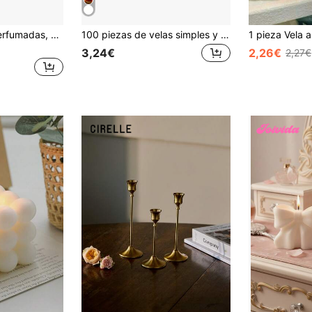
EVODUCK Velas perfumadas, vela de aceite esencial de masaje en caja de hierro, vela de aceite corporal de loción de coco geotérmico, adecuada para dormitorio y baño, regalo perfecto para familia y amigos, vela de aromaterapia en lata, adecuada para viajes, cumpleaños, Día de San Valentín o Día de la Madre
100 piezas de velas simples y compactas, apropiadas para uso diario, ocio, fiestas y reuniones, en colores blanco, rosa y rojo, con tiempos de quemado de 2, 3 y 4 horas, para decoración de mesas de boda y cena, velas románticas
3,24€
2,26€
2,27€