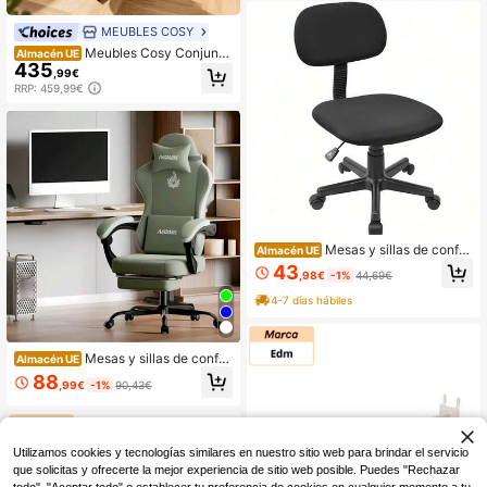
suave, adecuada para sala de conf
erencias/área de recepción/estudio
MEUBLES COSY
Meubles Cosy Conjunto
Almacén UE
435
de 4 modernas sillas de oficina de p
,99€
iel blanca con estructura de madera
RRP: 459,99€
curvada, altura regulable, giro de 3
60°, reposabrazos acolchados, estil
o nórdico, para el hogar o la oficina,
62,5 x 59,5 x 81-93 cm
Mesas y sillas de confer
Almacén UE
encia
43
,98€
-1%
44,69€
4-7 días hábiles
Mesas y sillas de confer
Almacén UE
encia
88
,99€
-1%
90,43€
Utilizamos cookies y tecnologías similares en nuestro sitio web para brindar el servicio
que solicitas y ofrecerte la mejor experiencia de sitio web posible. Puedes "Rechazar