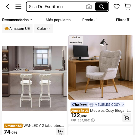
Silla Ergonomica
Taburete Alto Plegable
Recomendados
Más populares
Precio
Filtros
Sillas Plegables
Almacén UE
Color
MEUBLES COSY
Meubles Cosy Elegante
Almacén UE
122
silla de oficina, tapizado gris, respal
,99€
do y reposabrazos curvados, cojín s
RRP: 254,99€
uave y cómodo, diseño moderno, 7
WANLECY 2 taburetes d
Almacén UE
2 x 62 x 90,5 cm
e bar blancos, taburete plegable por
74
,07€
tátil, sillas altas plegables acolchad