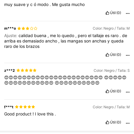
muy
suave
y
c
ó
modo
.
Me
gusta
mucho
Útil
(0)
m***o
Color: Negro / Talla: M
Ajuste:
calidad
buena
,
me
lo
quedo
,
pero
el
tallaje
es
raro
.
de
arriba
es
demasiado
ancho
,
las
mangas
son
anchas
y
queda
raro
de
los
brazos
Útil
(0)
z***2
Color: Negro / Talla: S
😍😍😍😍😍😍😍😍😍😍😍😍😍😍😍😍😍😍😍😍😍😍
😍😍😍😍😍
😍😍😍😍😍😍😍😍😍😍😍
😍😍😍😍😍😍😍😍😍😍
Útil
(0)
f***t
Color: Negro / Talla: M
Good
product
!
I
love
this
.
Útil
(0)