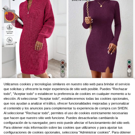
5
17
SHEIN Frenchy Vestido de punto aj
EURMUSE
Utilizamos cookies y tecnologías similares en nuestro sitio web para brindar el servicio
ustado con cuello alto y bajo dividid
16
que solicitas y ofrecerte la mejor experiencia de sitio web posible. Puedes "Rechazar
EURMUSE Vestido de p
Almacén UE
,33€
16,49€
o, conjunto de mujer para Año Nuev
unto de diseño sencillo con detalle
todo", "Aceptar todo" o establecer tu preferencia de cookies en cualquier momento a tu
21
o en otoño/invierno
,49€
de cremallera para mujer
elección. Al seleccionar "Aceptar todo", estableceremos todas las cookies opcionales,
que nos ayudan a analizar el tráfico, ofrecer funcionalidades mejoradas y personalizar
el contenido y los anuncios para complementar tu experiencia de compra con SHEIN.
Al seleccionar "Rechazar todo", permites el uso de cookies estrictamente necesarias
que hacen que nuestro sitio web funcione. Puedes desactivarlas cambiando la
configuración de tu navegador, pero esto puede afectar el funcionamiento del sitio web.
Para obtener más información sobre las cookies que utilizamos y para ajustar tus
configuraciones de cookies opcionales, selecciona "Administrar cookies". Para obtener