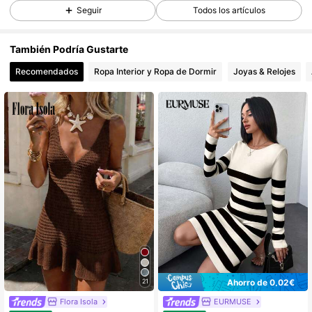
876K Seguidores
4,83
Seguir
Todos los artículos
También Podría Gustarte
876K Seguidores
4,83
Recomendados
Ropa Interior y Ropa de Dormir
Joyas & Relojes
876K Seguidores
4,83
876K Seguidores
4,83
876K Seguidores
4,83
876K Seguidores
4,83
Ahorro de 0,02€
21
876K Seguidores
4,83
Flora Isola
EURMUSE