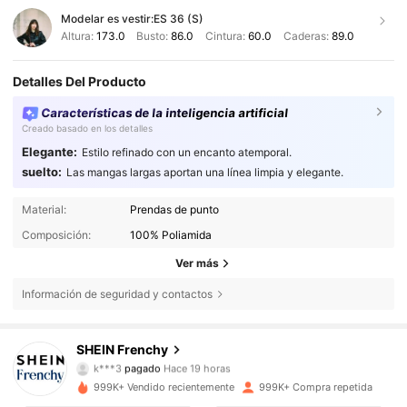
Modelar es vestir:
ES 36 (S)
Altura:
173.0
Busto:
86.0
Cintura:
60.0
Caderas:
89.0
Detalles Del Producto
Características de la inteligencia artificial
Creado basado en los detalles
Elegante:
Estilo refinado con un encanto atemporal.
suelto:
Las mangas largas aportan una línea limpia y elegante.
Material:
Prendas de punto
Composición:
100% Poliamida
Ver más
Información de seguridad y contactos
SHEIN Frenchy
876K Seguidores
4,83
k***3
pagado
Hace 19 horas
j***a
seguido hace
Hace 10 minutos
999K+ Vendido recientemente
999K+ Compra repetida