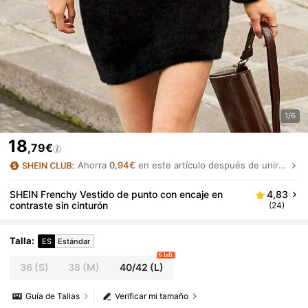
1/6
18
,79€
Ahorra
0,94€
en este artículo después de unirte.
SHEIN Frenchy Vestido de punto con encaje en
4,83
contraste sin cinturón
(24)
Talla
:
ES
Estándar
6 left
36
(S)
38
(M)
40/42
(L)
Guía de Tallas
Verificar mi tamaño