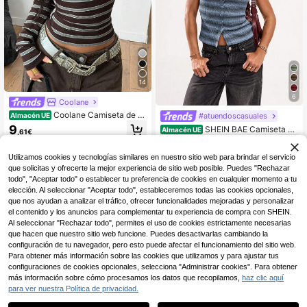
14
6
Coolane
Coolane Camiseta de m
#atuendoscasuales
Almacén UE
anga larga holgada y cómoda con h
9
SHEIN BAE Camiseta de
Almacén UE
,61€
ombros descubiertos, de corte ceñi
mujer con botones al frente, de man
9
do, a rayas marrones, de estilo vinta
,49€
ga corta, cuello tipo polo y diseño a
ge y chic, para uso casual y de vac
Utilizamos cookies y tecnologías similares en nuestro sitio web para brindar el servicio
rayas casual
aciones, de primavera/verano
que solicitas y ofrecerte la mejor experiencia de sitio web posible. Puedes "Rechazar
todo", "Aceptar todo" o establecer tu preferencia de cookies en cualquier momento a tu
elección. Al seleccionar "Aceptar todo", estableceremos todas las cookies opcionales,
que nos ayudan a analizar el tráfico, ofrecer funcionalidades mejoradas y personalizar
el contenido y los anuncios para complementar tu experiencia de compra con SHEIN.
Al seleccionar "Rechazar todo", permites el uso de cookies estrictamente necesarias
que hacen que nuestro sitio web funcione. Puedes desactivarlas cambiando la
configuración de tu navegador, pero esto puede afectar el funcionamiento del sitio web.
Para obtener más información sobre las cookies que utilizamos y para ajustar tus
configuraciones de cookies opcionales, selecciona "Administrar cookies". Para obtener
más información sobre cómo procesamos los datos que recopilamos,
haz clic aquí
para ver nuestra Política de privacidad.