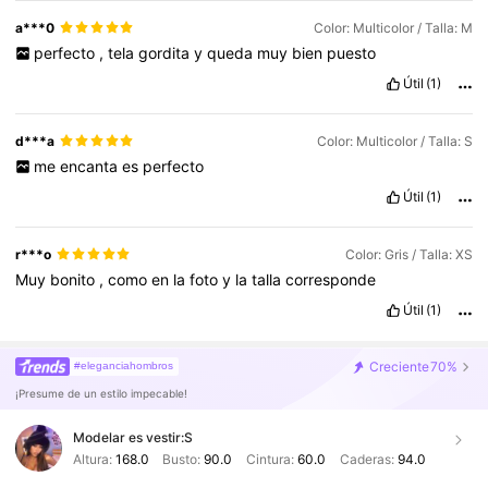
a***0
Color: Multicolor / Talla: M
perfecto
,
tela
gordita
y
queda
muy
bien
puesto
Útil
(1)
d***a
Color: Multicolor / Talla: S
me
encanta
es
perfecto
Útil
(1)
r***o
Color: Gris / Talla: XS
Muy
bonito
,
como
en
la
foto
y
la
talla
corresponde
Útil
(1)
Creciente
70%
#eleganciahombros
¡Presume de un estilo impecable!
Modelar es vestir:
S
Altura:
168.0
Busto:
90.0
Cintura:
60.0
Caderas:
94.0