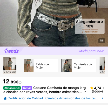
1/8
Faldas de
Camisetas de
Mujer
Mujer
2
Artículos
2
Artíc
12
,89€
Coolane Camiseta de manga larg
4,74
Almacén UE
a elástica con rayas verdes, hombro asimétrico,
(1000+)
estilo casual Y2K para uso diario en invierno y o
Certificación de Calidad
Cambios dimensionales de los tejidos tras el lavado doméstico, Resistencia del color al lavado
toño