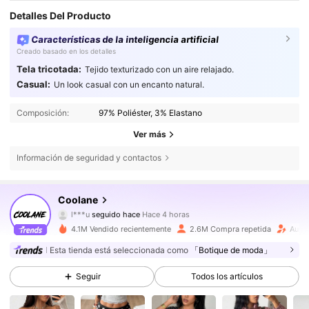
Detalles Del Producto
Características de la inteligencia artificial
Creado basado en los detalles
Tela tricotada:
Tejido texturizado con un aire relajado.
Casual:
Un look casual con un encanto natural.
Composición:
97% Poliéster, 3% Elastano
Ver más
Información de seguridad y contactos
944K Seguidores
4,84
Coolane
l***u
seguido hace
Hace 4 horas
s***o
está navegando
4.1M Vendido recientemente
2.6M Compra repetida
Aume
944K Seguidores
4,84
Esta tienda está seleccionada como
「Botique de moda」
Seguir
Todos los artículos
944K Seguidores
4,84