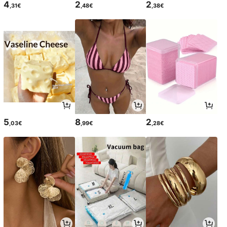
4
2
2
,31€
,48€
,38€
5
8
2
,03€
,99€
,28€