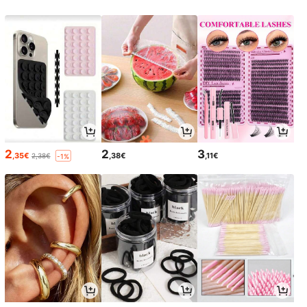
2
2
3
,35€
,38€
,11€
2,38€
-1%