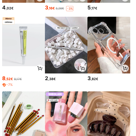
4
3
5
,02€
,16€
,17€
3,26€
-3%
8
2
3
,52€
,38€
,82€
9,17€
-7%