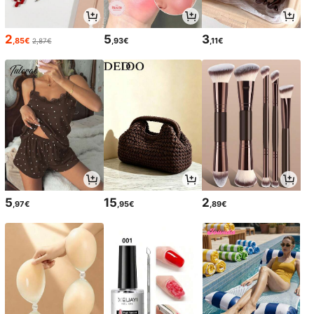
2
5
3
,85€
,93€
,11€
2,87€
5
15
2
,97€
,95€
,89€