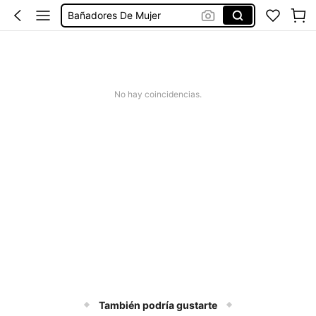
Missguided
Vestido Mujer Verano
Vestido Verano Mujer
Bikinis Mujer
No hay coincidencias.
También podría gustarte