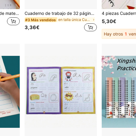
Cuaderno de aprendizaje de matemáticas de 32 páginas con sumas y restas hasta 1000, hojas de práctica de matemáticas, hojas de actividades de aprendizaje, educación temprana de matemáticas, apoyo de escritura para aprendizaje y educación escolar, regreso a la escuela
Cuaderno de trabajo de 32 páginas con trazado de letras del abecedario, adecuado para niños | Práctica de letras de la A a la Z, apropiado para preescolar y jardín de infantes | Libro de escritura temprana interesante con páginas para dibujar, cuadernos, palabras mágicas, excelente como regalo, cuaderno de trabajo, divertido y duradero libro de escritura en inglés, adecuado para la temporada de regreso a clases, accesorios escolares, artículos escolares esenciales, suministros de oficina, regalos para niñas, regalos de fiesta, útiles escolares, rellenos de bolsas de fiesta, juguetes, suministros escolares
en talla única Cuadernos
#3 Más vendidos
5,30€
3,36€
Hay otros
1
ven