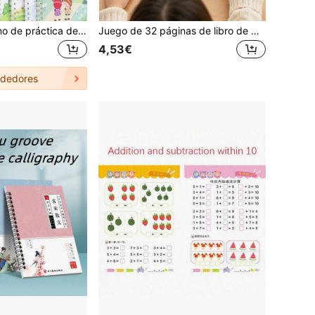
4 piezas Cuaderno de práctica de caligrafía reutilizable, libros de práctica de caligrafía para preescolar, almohadillas para trazar escritura (4 libros), regalo de Navidad para volver a la escuela
Juego de 32 páginas de libro de práctica de trazado reutilizable (Incluye 2 bolígrafos y 1 borrador) - Libro de práctica de escritura a color con hojas sueltas diseñado para mejorar la coordinación mano-ojo (Los colores del bolígrafo y el borrador se seleccionan al azar)
4,53€
dedores