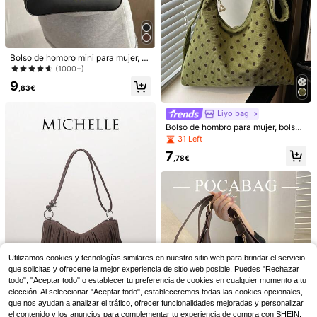
ta de unicolor y retro de moda
er con decoración de hebilla de met
27 Left
13
,24€
al de unicolor, de moda y nuevo, ad
13
ecuado para compras, cartera, muje
,68€
res jóvenes, estudiantes universitari
as, principiantes y trabajadores de
cuello blanco. Perfecto para oficin
Bolso de hombro mini para mujer, re
a, universidad, trabajo, negocios, de
galo del Día de San Valentín, bolso
(1000+)
splazamientos, actividades al aire li
pequeño
9
bre, viajes y salidas
,83€
Liyo bag
Bolso de hombro para mujer, bolso
de tela con forma de media luna co
31 Left
n estampado de lunares de moda
7
,78€
39
7
Nuevo bolso de hombro de moda cl
ásico con diseño de estrella rosa, m
18 Left
Bolso de hombro/axila con decoraci
Utilizamos cookies y tecnologías similares en nuestro sitio web para brindar el servicio
aterial de PU impermeable, decorac
ón de lazo y pliegues
22 Left
que solicitas y ofrecerte la mejor experiencia de sitio web posible. Puedes "Rechazar
17
ión con letra, unicolor en forma de
,88€
todo", "Aceptar todo" o establecer tu preferencia de cookies en cualquier momento a tu
media luna, bolso de hombro con ca
8
,10€
8,18€
elección. Al seleccionar "Aceptar todo", estableceremos todas las cookies opcionales,
dena, monedero con colgante de ce
34
reza, elegante bolso para ir al trabaj
que nos ayudan a analizar el tráfico, ofrecer funcionalidades mejoradas y personalizar
o, ligero, amplio espacio de almace
MICHELLE BAG
el contenido y los anuncios para complementar tu experiencia de compra con SHEIN.