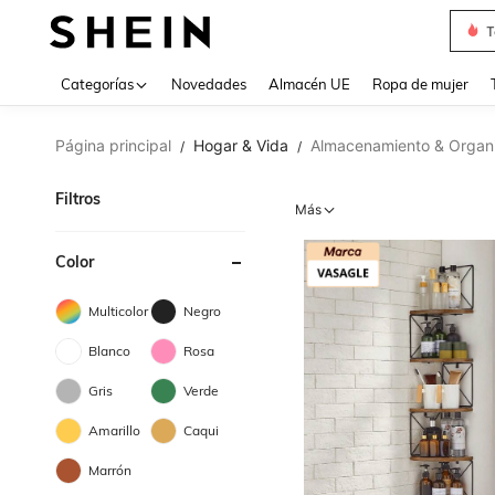
T
Use up 
Categorías
Novedades
Almacén UE
Ropa de mujer
Página principal
Hogar & Vida
Almacenamiento & Organ
/
/
Filtros
Más
Color
Multicolor
Negro
Blanco
Rosa
Gris
Verde
Amarillo
Caqui
Marrón