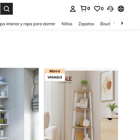
0
0
ar. Press Enter to select.
pa interior y ropa para dormir
Niños
Zapatos
Bisutería Y Accesorio