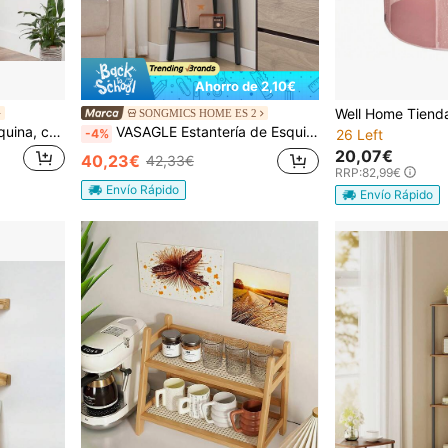
Ahorro de 2,10€
SONGMICS HOME ES 2
VASAGLE Estantería de Esquina, con 4 Estantes, Fácil de Montar, Marco de Acero, para Salón, Dormitorio, Balcón, Diseño Industrial, Vintage, Greige y Negro/Marrón Rústico y Negro/Roble Natural y Blanco Mate/Gris Carbón y Negro Mate
VASAGLE Estantería de Esquina, con 4 Estantes, Fácil de Montar, Marco de Acero, para Salón, Dormitorio, Balcón, Diseño Industrial, Gris Carbón y Negro Mate
-4%
26 Left
20,07€
40,23€
42,33€
RRP:
82,99€
Envío Rápido
Envío Rápido