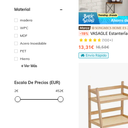
Material
madera
Ahorro d
WPC
SONGMICS HOME ES 
VASAGLE EstanterÍa Pared, Baldas Pared, EstanterÍa Esquina con 5 Estantes, LibrerÍa Esquina, para Cocina, Estudio, Dormitorio, Sala de 
-19%
MDF
(100+)
Acero Inoxidable
13,31€
16,58€
PET
Envío Rápido
Hierro
Ver Más
Escala De Precios (EUR)
2
€
452
€