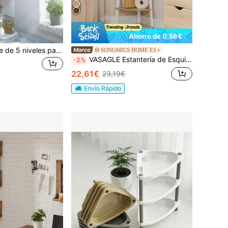
Ahorro de 0,58€
Estantería flotante de 5 niveles para esquina, estantería de esquina montada en la pared, estantería de almacenamiento de esquina con particiones semicirculares de 5 niveles para decoración y almacenamiento de libros
SONGMICS HOME ES
VASAGLE Estantería de Esquina, con 4 Estantes, Fácil de Montar, Marco de Acero, para Salón, Dormitorio, Balcón, Diseño Industrial, Vintage, Greige y Negro/Marrón Rústico y Negro/Roble Natural y Blanco Mate/Gris Carbón y Negro Mate
-2%
22,61€
23,19€
Envío Rápido