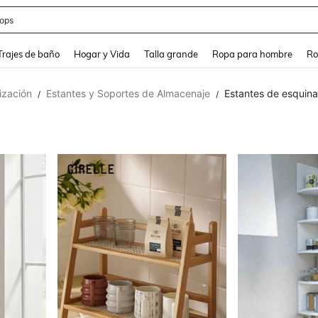
ops
and down arrow keys to navigate search Búsqueda Reciente and Buscar y Encontr
Trajes de baño
Hogar y Vida
Talla grande
Ropa para hombre
Ro
ización
Estantes y Soportes de Almacenaje
Estantes de esquina
/
/