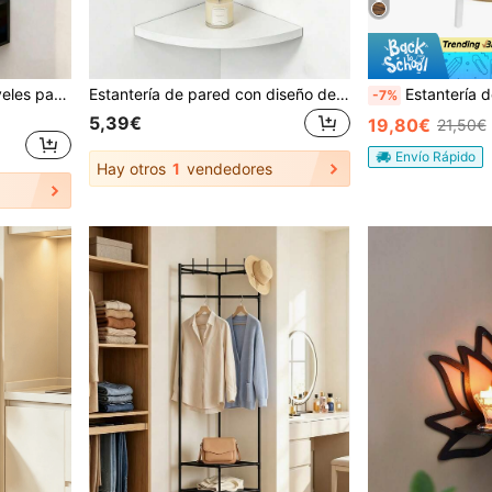
Estantería flotante de 7 niveles para esquina - Estantería de almacenamiento de esquina ahorradora de espacio, material de plástico duradero, instalación adhesiva fácil - Combina estilos minimalistas modernos y bohemios, adecuado para sala de estar, dormitorio, baño, cocina - Ideal para exhibir libros, decoración, plantas - Especialmente adecuado para apartamentos pequeños y oficinas en casa, estantería de almacenamiento adhesiva multifuncional
Estantería de pared con diseño de arco circular oculto en la esquina, adecuada para espacios pequeños para ahorrar espacio de almacenamiento. Aplicable para decoración de la sala de estar y exhibición de libros, productos de cuidado de la piel en el dormitorio, artículos de tocador en el baño, papelería de oficina. Adopta un estilo minimalista moderno, con bordes redondeados, disponible en negro, color madera natural y blanco. Soporte resistente para una instalación confiable, aprovecha al máximo el espacio de la esquina, agrega un almacenamiento de moda a diferentes áreas del hogar.
Estantería de Esquina, con 4 Estantes, Fácil de Montar, Marco 
-7%
5,39€
19,80€
21,50€
Envío Rápido
Hay otros
1
vendedores