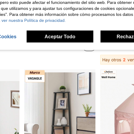
pero esto puede afectar el funcionamiento del sitio web. Para obtener
 que utilizamos y para ajustar tus configuraciones de cookies opcional
kies". Para obtener más información sobre cómo procesamos los datos
 ver nuestra Política de privacidad.
1 pieza/2 piezas Estante flotante decorativo con forma de mariposa en color negro/blanco, diseño hueco de estrella y luna, estante de pared en ángulo , montaje DIY, adecuado para decoración de fiestas, decoración de pared del hogar, decoración de la sala de estar, almacenamiento de pequeños objetos, estante para velas
1 pieza Estantería de esquina blanca de varios niveles, organizador de escritorio para dormitorio de estudiante, estantería, estantería de almacenamiento de esquina de pared, estantería de esquina vertical para mesita de noche, estantería de esquina para dormitorio
Cookies
Aceptar Todo
Rechaz
16 Left
4 Left
11,10€
9,19€
9,28€
Hay otros
2
ven