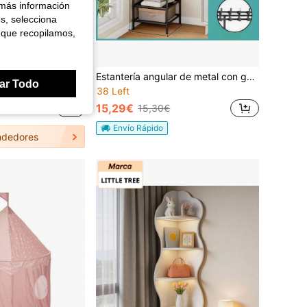
 más información
es, selecciona
 que recopilamos,
1 pieza Estantería de almacenamiento montada en la pared, estantería de pared triangular creativa para el hogar, estantería de esquina de pared montada de 5 niveles en forma de semicírculo
Estantería angular de metal con ganchos - Almacenamiento de tres capas de tela no tejida elegante. Ahorra espacio y es adecuada para dormitorios y salas de estar. Con un diseño independiente, es ideal para abrigos, sombreros y accesorios, y también se puede utilizar para decorar la habitación.
ar Todo
38 Left
15,29€
15,30€
Envío Rápido
dedores