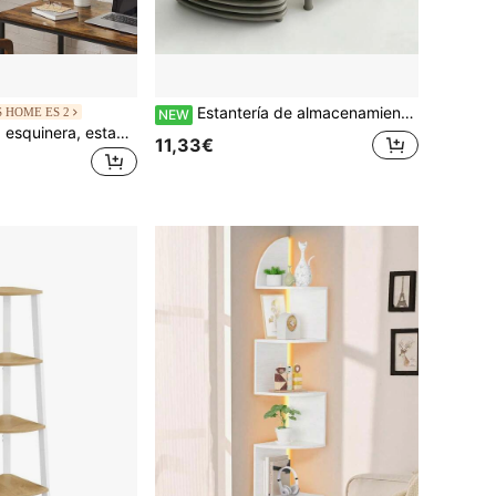
Estantería de almacenamiento triangular de 3/4 niveles para baño y cocina, estante de esquina de plástico desmontable, organizador independiente ahorrador de espacio con agujeros de drenaje, disponible en múltiples colores
 HOME ES 2
NEW
VASAGLE Librería esquinera, estantería esquinera de Pared, estantería de Pared con 5 estantes, para Dormitorio, salón, baño, Estudio, Soporte para Plantas,MarrÓn RÚstico, Vuelta al Cole
11,33€