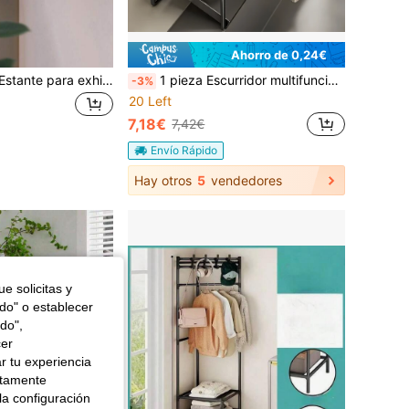
Ahorro de 0,24€
1 pieza/2 piezas Estante para exhibición de pared simple y creativo (ganchos incluidos), estante decorativo colgante de pared minimalista negro con mariposa y loto, estante de almacenamiento de madera pequeño de ensamblaje DIY
1 pieza Escurridor multifuncional, Estante de almacenamiento de cocina, Organizador de encimera de fregadero, Para esponja, líquido lavavajillas y almacenamiento de toallas, Diseño sin perforación, Fácil instalación, Ahorro de espacio, Accesorios de baño y cocina incluyen solo el escurridor
-3%
20 Left
7,18€
7,42€
Envío Rápido
Hay otros
5
vendedores
e solicitas y
odo" o establecer
do",
cer
r tu experiencia
ctamente
la configuración