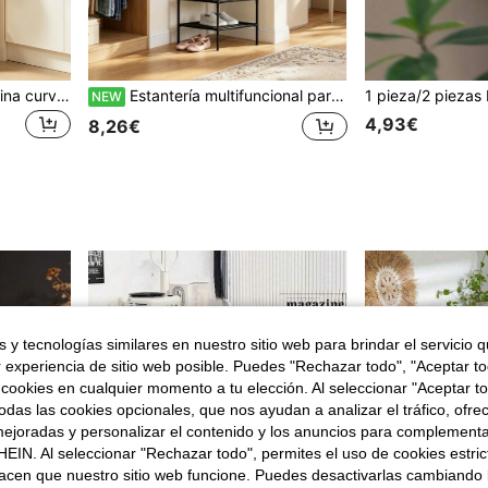
1 pieza Estantería de esquina curva de madera maciza de pie, estante de almacenamiento para el área seca de los baños, estantería de esquina multifuncional para apartamentos pequeños.
Estantería multifuncional para almacenamiento de ropa con tres capas de almacenamiento de tela no tejida y múltiples ganchos superiores, el set incluye 3 perchas de madera, fácil de montar y desmontar para almacenar ropa y bolsas, adecuado para la entrada del hogar y el dormitorio.
NEW
4,93€
8,26€
 y tecnologías similares en nuestro sitio web para brindar el servicio qu
r experiencia de sitio web posible. Puedes "Rechazar todo", "Aceptar t
 cookies en cualquier momento a tu elección. Al seleccionar "Aceptar to
das las cookies opcionales, que nos ayudan a analizar el tráfico, ofre
ejoradas y personalizar el contenido y los anuncios para complementa
EIN. Al seleccionar "Rechazar todo", permites el uso de cookies estri
acen que nuestro sitio web funcione. Puedes desactivarlas cambiando 