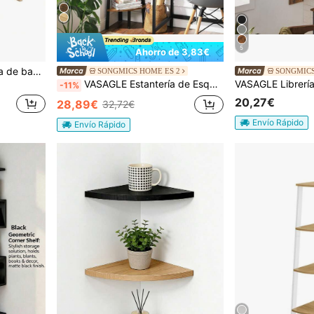
5
Ahorro de 3,83€
SHEIN Rack de doble capa de bambú, estantería de estantería doble encimera, soporte de almacenamiento de utilidad Shelf, maceta, rack para almacenamiento condimentos
SONGMICS HOME ES 2
SONGMICS
VASAGLE Estantería de Esquina, con 5 Estantes, Fácil de Montar, Marco de Acero, para Salón, Dormitorio, Balcón, Diseño Industrial, Marrón Rústico y Negro
-11%
20,27€
28,89€
32,72€
Envío Rápido
Envío Rápido