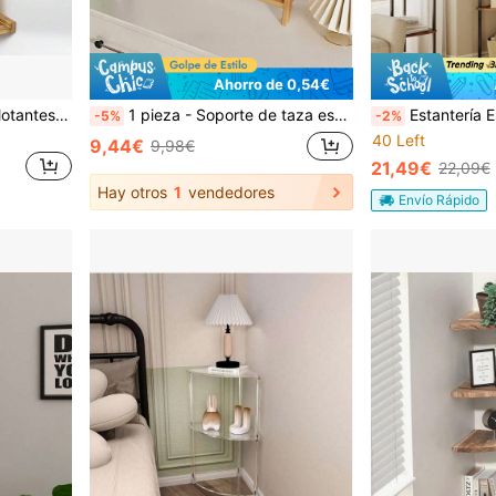
Ahorro de 0,54€
1/2/3 Piezas de estantes flotantes de esquina, montados en la pared, de varios tamaños, en estilo rústico de madera para almacenamiento y exhibición, para decoración del hogar, cocina, dormitorio, sala de estar, oficina (color vintage)
1 pieza - Soporte de taza estrecho para encimera, organizador de estación de té y café con aspecto de mimbre, soporte de bambú para matcha, estante de exhibición de tazas, estante de almacenamiento de condimentos para gabinete de cocina, 2 niveles
Estantería Esquinera con 5 Niveles, Librería, Montaje Superrápido sin 
-5%
-2%
40 Left
9,44€
9,98€
21,49€
22,09€
Hay otros
1
vendedores
Envío Rápido