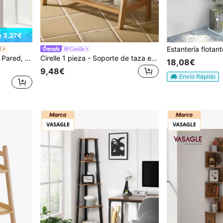
e 3,27€
2
Cirelle
Estar, BaÑo, FÁcil de Montar, MarrÓn RÚstico y Negro
Cirelle 1 pieza - Soporte de taza estrecho para encimera, organizador de estación de té y café con aspecto de mimbre, soporte de bambú para matcha, estante de exhibición de tazas, estante de almacenamiento de condimentos para gabinete de cocina, 2 niveles
18,08€
9,48€
Envío Rápido