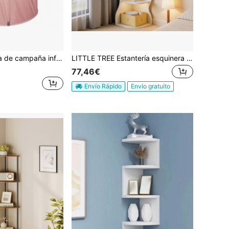
Well Home Tienda de campaña infantiles ''POP UP'' color rosa - 100 x 100 x 135 cm. Envío gratias en 24/72h
LITTLE TREE Estantería esquinera blanca con 5 baldas – 175 cm de altura – mueble de almacenamiento, librería, soporte para plantas, armario esquinero para salón, cocina u oficina.
77,46€
Envío Rápido
Envío gratuito