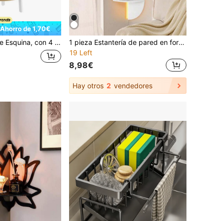
Ahorro de 1,70€
de Acero, para Salón, Dormitorio, Balcón, Diseño Industrial,Roble Natural y Blanco Mate
1 pieza Estantería de pared en forma de semicírculo de 5 niveles, estantería de pared creativa (iluminación no incluida)
19 Left
8,98€
Hay otros
2
vendedores