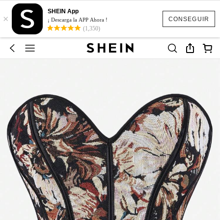
SHEIN App
×
CONSEGUIR
¡ Descarga la APP Ahora !
(1,350)