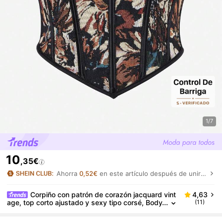
1/7
10
,35€
Ahorra
0,52€
en este artículo después de unirte.
Corpiño con patrón de corazón jacquard vint
4,63
age, top corto ajustado y sexy tipo corsé, Body
(11)
artístico, adecuado para usar como capa o pre
nda exterior