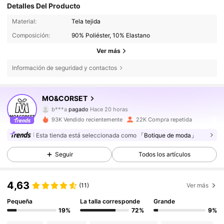
Detalles Del Producto
Material:
Tela tejida
Composición:
90% Poliéster, 10% Elastano
Ver más
Información de seguridad y contactos
36K Seguidores
4,85
MO&CORSET
b***a
pagado
Hace 20 horas
b***2
seguido hace
Hace 2 horas
93K Vendido recientemente
22K Compra repetida
36K Seguidores
4,85
Esta tienda está seleccionada como
「Botique de moda」
Seguir
Todos los artículos
36K Seguidores
4,85
4,63
(11)
Ver más
36K Seguidores
4,85
Pequeña
La talla corresponde
Grande
19%
72%
9%