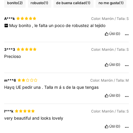
36K Seguidores
4,85
bonito
(2)
robusto
(1)
de buena calidad
(1)
no me gusta
(1)
A***k
Color: Marrón / Talla: S
36K Seguidores
4,85
Muy
bonito
,
le
falta
un
poco
de
robustez
al
tejido
Útil
(0)
36K Seguidores
4,85
3***3
Color: Marrón / Talla: S
Precioso
36K Seguidores
4,85
Útil
(0)
m***6
Color: Marrón / Talla: M
36K Seguidores
4,85
Hayq
UE
pedir
una
.
Talla
m
á
s
de
la
que
tengas
Útil
(0)
36K Seguidores
4,85
l***k
Color: Marrón / Talla: S
very
beautiful
and
looks
lovely
36K Seguidores
4,85
Útil
(0)