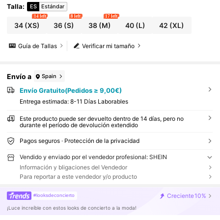
Talla
:
ES
Estándar
14 left
8 left
17 left
34
(XS)
36
(S)
38
(M)
40
(L)
42
(XL)
Guía de Tallas
Verificar mi tamaño
Envío a
Spain
Envío Gratuito(Pedidos ≥ 9,00€)
Entrega estimada:
8-11 Días Laborables
Este producto puede ser devuelto dentro de 14 días, pero no
durante el período de devolución extendido
Pagos seguros · Protección de la privacidad
Vendido y enviado por el vendedor profesional: SHEIN
Información y bligaciones del Vendedor
Para reportar a este vendedor y/o producto
Creciente
10%
#looksdeconcierto
¡Luce increíble con estos looks de concierto a la moda!