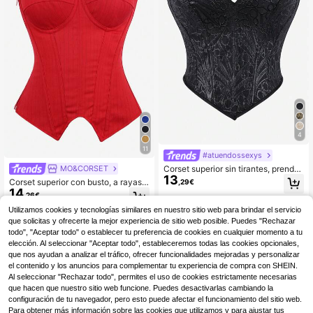
4
11
#atuendossexys
Corset superior sin tirantes, prenda
MO&CORSET
13
moldeadora para mujer, estilo punk
Corset superior con busto, a rayas c
,29€
con bordado, body ajustado y ceñid
14
on copas, parte superior moldeador
,26€
o con ballenas
a sin tirantes para mujer, ropa interi
Utilizamos cookies y tecnologías similares en nuestro sitio web para brindar el servicio
or moldeadora, adecuado para fiest
as de disfraces, Halloween
que solicitas y ofrecerte la mejor experiencia de sitio web posible. Puedes "Rechazar
todo", "Aceptar todo" o establecer tu preferencia de cookies en cualquier momento a tu
elección. Al seleccionar "Aceptar todo", estableceremos todas las cookies opcionales,
que nos ayudan a analizar el tráfico, ofrecer funcionalidades mejoradas y personalizar
el contenido y los anuncios para complementar tu experiencia de compra con SHEIN.
Al seleccionar "Rechazar todo", permites el uso de cookies estrictamente necesarias
que hacen que nuestro sitio web funcione. Puedes desactivarlas cambiando la
configuración de tu navegador, pero esto puede afectar el funcionamiento del sitio web.
Para obtener más información sobre las cookies que utilizamos y para ajustar tus