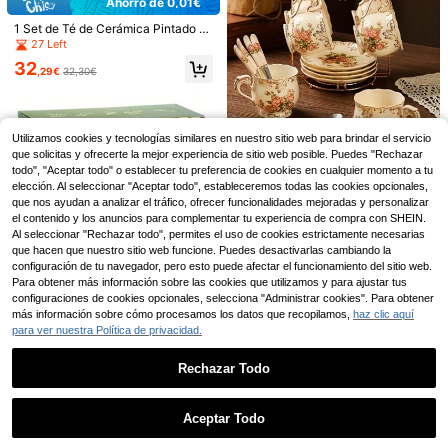
Ahorro de 0,01€
1 Juego de Té Kung Fu de Cerámic
1 Set de Té de Cerámica Pintado a
a, Juego de Tetera Portátil con Tete
12 Left
Mano con Rosas, Juego de Taza d
ra Giratoria de 360 Grados e Infuso
27 Left
20
e Café y Plato, Tetera, Taza de Té,
r, Bolsa de Regalo Multifuncional, A
,75€
32
Regalo para Navidad, Día de San V
decuado para Viajes, Hogar, Regal
,29€
32,30€
alentín, Día de la Madre
o, Exterior y Oficina (Azul Floral)
Juego de té matcha jap
Almacén UE
Utilizamos cookies y tecnologías similares en nuestro sitio web para brindar el servicio
onés de cuatro piezas: cuenco, bati
1 Left
que solicitas y ofrecerte la mejor experiencia de sitio web posible. Puedes "Rechazar
dor, cuchara, pincel, juego de tazas
todo", "Aceptar todo" o establecer tu preferencia de cookies en cualquier momento a tu
14
Taza de café con rosa rosa marfil, j
de té de cerámica, herramientas par
,85€
elección. Al seleccionar "Aceptar todo", estableceremos todas las cookies opcionales,
uego de té de cerámica con flores
19 Left
a preparar matcha, juego de vuelta
vintage, ideal para la cocina, regalo
que nos ayudan a analizar el tráfico, ofrecer funcionalidades mejoradas y personalizar
al colegio, juego de regalo para vac
22
s para fiestas de té, ideas de colec
,10€
el contenido y los anuncios para complementar tu experiencia de compra con SHEIN.
aciones, batidor de matcha, juego d
ción de regalos de vuelta a la escu
e té matcha de bambú.
Al seleccionar "Rechazar todo", permites el uso de cookies estrictamente necesarias
ela
que hacen que nuestro sitio web funcione. Puedes desactivarlas cambiando la
configuración de tu navegador, pero esto puede afectar el funcionamiento del sitio web.
Para obtener más información sobre las cookies que utilizamos y para ajustar tus
configuraciones de cookies opcionales, selecciona "Administrar cookies". Para obtener
más información sobre cómo procesamos los datos que recopilamos,
haz clic aquí
1 pieza/6 piezas Juego clásico de
batidor de matcha de cerámica jap
para ver nuestra Política de privacidad.
2 Left
onesa, juego de 6 piezas de cuenc
2
o pequeño a rayas blancas, juego d
,72€
Rechazar Todo
e té, juego completo de herramient
Taza para café Cold Brew / Taza inf
as de matcha, herramientas comple
Mostrar artículos similares con stock
Ver todo
usora de té / Taza infusora de fruta
11 Left
tas de matcha, juego de matcha, ju
s. La opción perfecta para el veran
ego de batidor de matcha, herramie
Aceptar Todo
8
o, refrescante y fresca. Filtro de mal
,57€
ntas de matcha, matcha, plato de m
Lo sentimos, este producto está agotado.
1 pieza Bomba manual para botella
la ultrafina. Diseño minimalista, eleg
atcha, herramientas de matcha, taz