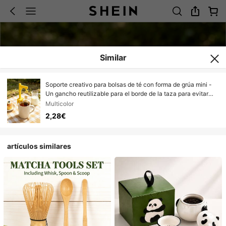
Similar
Soporte creativo para bolsas de té con forma de grúa mini -
Un gancho reutilizable para el borde de la taza para evitar
que las bolsas de té se deslicen. Ideal para preparar té en
Multicolor
casa y en la oficina, este clip sujeta de forma segura las
2,28€
bolsas de té, asegurando que se infusionen uniformemente.
artículos similares