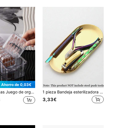
Ahorro de 0,03€
 almacenamiento transparente a prueba de polvo para uñas postizas, joyería (collares, pulseras, anillos), pestañas postizas y otros cosméticos, organizador de arte de uñas
1 pieza Bandeja esterilizadora de acero inoxidable dorado ovalada de color metálico espejo, adecuada para almacenar herramientas de tatuaje y herramientas de arte de uñas, accesorios o bandeja de almacenamiento de escritorio del hogar, decoración de dormitorio, vuelta a la escuela
3,33€
€