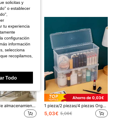
e solicitas y
odo" o establecer
do",
cer
r tu experiencia
ctamente
la configuración
 más información
es, selecciona
 que recopilamos,
ar Todo
Ahorro de 0,03€
1 pieza Caja de almacenamiento de escritorio transparente, organizador de cajones apilable, organizador de baño, cesta de almacenamiento de artículos varios y papelería de escritorio, adecuado para cosméticos, brochas de maquillaje, cuidado de la piel, útiles escolares, baño, dormitorio, escritorio de oficina, vuelta al colegio, vacaciones en la playa, artículos esenciales de baño, artículos esenciales de dormitorio, gran capacidad
1 pieza/2 piezas/4 piezas Organizador de maquillaje de escritorio transparente, almacenamiento de encimera para lápiz labial, brillo de labios, soporte de cosméticos a prueba de polvo, adecuado para dormitorio, baño, decoración de tocador
5,03€
5,06€