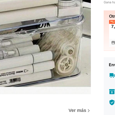
Gana h
Ot
E
7
Env
Ver más