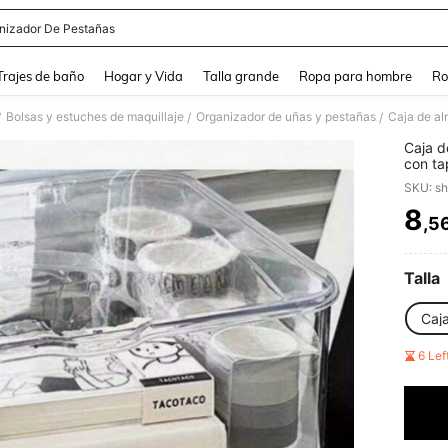
nizador De Pestañas
and down arrow keys to navigate search Búsqueda Reciente and Buscar y Encontr
Trajes de baño
Hogar y Vida
Talla grande
Ropa para hombre
Ro
Bolsas y estuches de maquillaje
Organizador de uñas y pestañas
/
/
/
Caja d
con ta
conten
SKU: s
oficin
durade
8
,5
PR
organi
Talla
Caj
6 Le