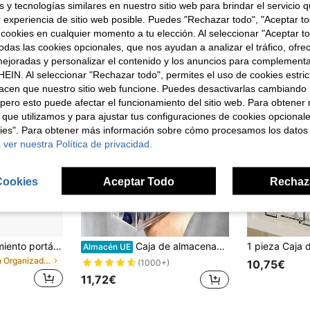
 y tecnologías similares en nuestro sitio web para brindar el servicio qu
ron
r experiencia de sitio web posible. Puedes "Rechazar todo", "Aceptar t
 cookies en cualquier momento a tu elección. Al seleccionar "Aceptar to
das las cookies opcionales, que nos ayudan a analizar el tráfico, ofre
ejoradas y personalizar el contenido y los anuncios para complementa
EIN. Al seleccionar "Rechazar todo", permites el uso de cookies estri
acen que nuestro sitio web funcione. Puedes desactivarlas cambiando 
pero esto puede afectar el funcionamiento del sitio web. Para obtener
 que utilizamos y para ajustar tus configuraciones de cookies opcional
kies". Para obtener más información sobre cómo procesamos los datos
 ver nuestra Política de privacidad.
Cookies
Aceptar Todo
Rechaz
Caja de almacenamiento portátil y transparente para extensiones de pestañas (con tapa) - Ideal para técnicos de pestañas, una excelente opción para el almacenamiento de productos de belleza y cosméticos
Caja de almacenamiento de escritorio transparente de acrílico sobre la mesa, caja de bolígrafos japonesa, caja de cajón rectangular para almacenamiento de cosméticos y papelería, artículos del hogar, baño, Día del Maestro, Copa del Mundo
Almacén UE
en Organizador de uñas y pestañas
10,75€
(1000+)
11,72€