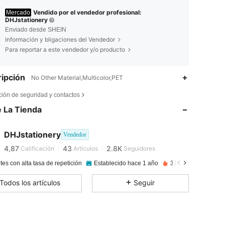
Vendido por el vendedor profesional:
Mercado
DHJstationery
Enviado desde SHEIN
Información y bligaciones del Vendedor
Para reportar a este vendedor y/o producto
ipción
No Other Material,Multicolor,PET
4,87
43
2.8K
ción de seguridad y contactos
 La Tienda
4,87
43
2.8K
DHJstationery
Vendedor
4,87
43
2.8K
Calificación
Artículos
Seguidores
tes con alta tasa de repetición
Establecido hace 1 año
33K+ Vendido reci
4,87
43
2.8K
Todos los artículos
Seguir
4,87
43
2.8K