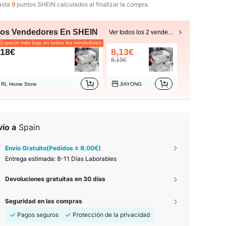
asta
9
puntos SHEIN calculados al finalizar la compra.
ros Vendedores En SHEIN
Ver todos los 2 vendedores
l precio más bajo en todos los vendedores
,18€
8,13€
8,19€
RL Home Store
JIAYONG
ío a
Spain
Envío Gratuito(Pedidos ≥ 9,00€)
Entrega estimada:
8-11 Días Laborables
Devoluciones gratuitas en 30 días
Seguridad en las compras
Pagos seguros
Protección de la privacidad