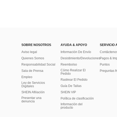
SOBRE NOSOTROS
AYUDA & APOYO
SERVICIO 
Aviso legal
Información De Envío
Contácteno
Quienes Somos
Desistimiento/Devoluciones
Pagos & Im
Responsabilidad Social
Reembolso
Puntos
Cómo Realizar El
Sala de Prensa
Preguntas f
Pedido
Empleo
Rastrear El Pedido
Ley de Servicios
Guía De Tallas
Digitales
SHEIN Afiliación
SHEIN VIP
Presentar una
Política de clasificación
denuncia
​Información del
producto