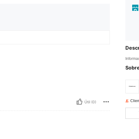
Descr
Informa
Sobre
Clien
Útil (0)