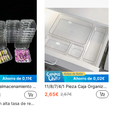
Ahorro de 0,11€
Ahorro de 0,02€
bición con tapa de cierre de , organizador y almacenamiento apilable, adecuado para uñas postizas, puntas de uñas acrílicas, almacenamiento de accesorios de salón, regalo festivo
11/8/7/4/1 Pieza Caja Organizadora de Cajón Transparente Minimalista, Caja de Almacenamiento de Artículos Pequeños, Organizador de Herramientas de Cosmética y Maquillaje, Almacenamiento de Cajón, Accesorios de Escritorio, Decoración de Habitación, Decoración de Baño, Decoración del Hogar, Regalo de Graduación, Para Regreso a la Escuela, Almacenamiento de Artículos de Papelería
2,65€
2,67€
€
Clientes con alta tasa de repetición