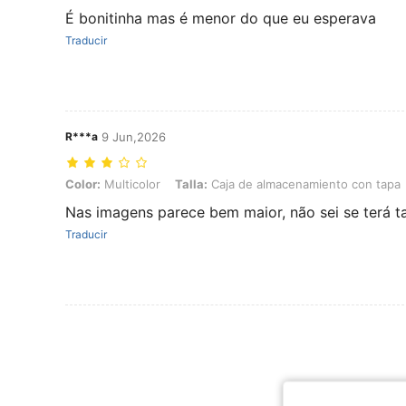
É bonitinha mas é menor do que eu esperava
Traducir
R***a
9 Jun,2026
Color: Multicolor, Talla: Caja de almacenamiento con tapa
Color:
Multicolor
Talla:
Caja de almacenamiento con tapa
Nas imagens parece bem maior, não sei se terá t
Traducir