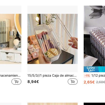
1 pieza Caja de almacenamiento de máscaras faciales de acrílico, organizador de maquillaje con compartimentos transparentes, soporte para productos de cuidado de la piel de gran capacidad para el tocador
15/5/3//1 pieza Caja de almacenamiento de cosméticos con tapa, caja de almacenamiento de arte de uñas de plástico transparente cuadrada pequeña, adecuada para lápiz de cejas, brocha de sombra de ojos, brocha de maquillaje de alta gama, cubo de almacenamiento, brocha de escritorio, esponja de maquillaje, duradera y apilable de alta calidad
1/12 piezas Juego de organizador de arte de uñas, caja de puntas de uñas con tapa - Caja de
-1%
8,94€
2,65€
2,68