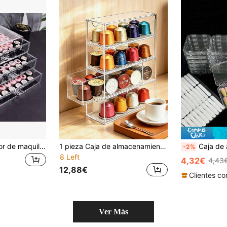
1 pieza Organizador de maquillaje de acrílico transparente con cajones, caja de almacenamiento de varias capas adecuada para tocador, estante de lápiz labial, playa, baño, dormitorio, organizador de tocador de gran capacidad
1 pieza Caja de almacenamiento de bolsa de bebidas transparente de 4 niveles con cajones, caja de almacenamiento de empaque de bolsas de café/bebidas energéticas para escritorio, contenedor de exhibición de condimentos, aperitivos y cosméticos para encimera de cocina, adecuada para uso en el hogar, oficina y cafetería
Caja de almacenamiento de uñas transparente tipo presión 26/24/16/10/6 piezas, caja de exhi
-2%
8 Left
4,32€
4,43
12,88€
Ver Más