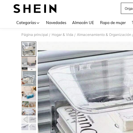
Orga
Use up 
Categorías
Novedades
Almacén UE
Ropa de mujer
Página principal
Hogar & Vida
Almacenamiento & Organización
/
/