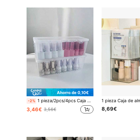
Ahorro de 0,10€
1 pieza/2pcs/4pcs Caja de almacenamiento de PP de alta transparencia, apilable de gran capacidad con tapa, caja organizadora, contenedor de plástico a prueba de polvo, adecuado para esmalte de uñas, cosméticos, herramientas de belleza y papelería, tocador de dormitorio, organización de escritorio de dormitorio, almacenamiento de habitación con estética minimalista
-2%
8,69€
3,46€
3,56€