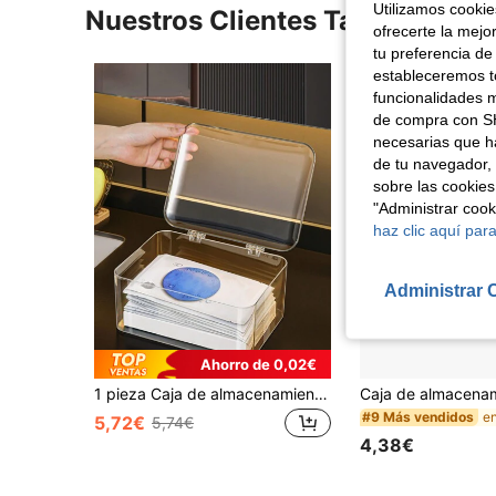
Utilizamos cookies
Nuestros Clientes También Vie
ofrecerte la mejo
tu preferencia de
estableceremos to
funcionalidades m
de compra con SH
necesarias que h
de tu navegador, 
sobre las cookies
"Administrar coo
haz clic aquí para
Administrar 
Ahorro de 0,02€
1 pieza Caja de almacenamiento de cosméticos, Caja de almacenamiento de mascarillas para refrigerador, a prueba de polvo y agua con tapa, organizador de productos de cuidado de la piel, organizador de perfumes, apto para almacenamiento en refrigerador, almacenamiento de accesorios, organizador de herramientas de cocina, estantería para ordenar artículos de papelería, para vacaciones en la playa, colección de baño, colección de dormitorio, gran capacidad
#9 Más vendidos
5,72€
5,74€
4,38€