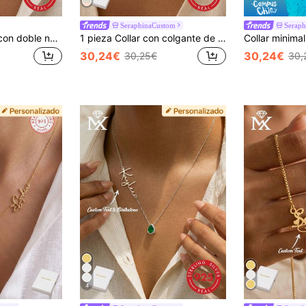
SeraphinaCustom
Serap
Collar de corazón con doble nombre en inglés personalizado de plata de ley 925, vintage, casual, lindo, minimalista, personalizable, único, regalo ideal para novia, madre, familia, amigos, adecuado para aniversario, cumpleaños, uso diario, baile de graduación, Día de la Madre, San Valentín, graduación, boda, fiesta, disponible en negro, plata, oro, de moda, colorido, retro, minimalista, unisex, casual
1 pieza Collar con colgante de corazón con circonita y nombre personalizado en plata de ley 925, elegante y romántico, accesorio de estilo bohemio, adecuado para el Día de San Valentín, cumpleaños, aniversario, graduación, Navidad, regalo de alta gama para amantes y madres
30,24€
30,24€
30,25€
30,
4