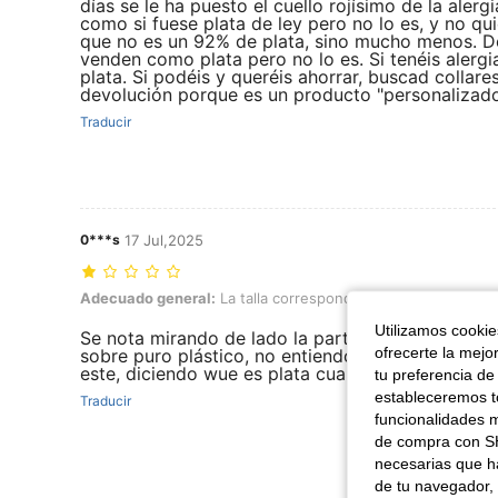
días se le ha puesto el cuello rojísimo de la aler
como si fuese plata de ley pero no lo es, y no qu
que no es un 92% de plata, sino mucho menos. D
venden como plata pero no lo es. Si tenéis alergia
plata. Si podéis y queréis ahorrar, buscad colla
devolución porque es un producto "personalizad
Traducir
0***s
17 Jul,2025
Adecuado general: La talla corresponde, Color: Multicolor, Tipo de Es
Adecuado general:
La talla corresponde
Color:
Multicolor
Utilizamos cookies
Se nota mirando de lado la parte del nombre que
ofrecerte la mejo
sobre puro plástico, no entiendo cono pueden h
este, diciendo wue es plata cuando el relleno nisi
tu preferencia de
estableceremos to
Traducir
funcionalidades m
de compra con SH
necesarias que h
de tu navegador, 