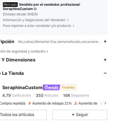
Vendido por el vendedor profesional:
Mercado
SeraphinaCustom
Enviado desde SHEIN
Información y bligaciones del Vendedor
Para reportar a este vendedor y/o producto
ipción
No,Letras,Memorial Day personalizado,vacaciones en la playa
ción de seguridad y contactos
4,79
350
16K
s Y Dimensiones
 La Tienda
4,79
350
16K
SeraphinaCustom
Vendedor
4,79
350
16K
Calificación
Artículos
Seguidores
s***x
pagado
Hace 1 día
Compra repetida
Aumento de rebajas 21%
Aumento de seguidores 11%
4,79
350
16K
Todos los artículos
Seguir
4,79
350
16K