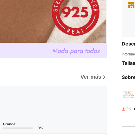
Descr
Informa
Talla
Ver más
Sobre
9K+ 
Grande
0%