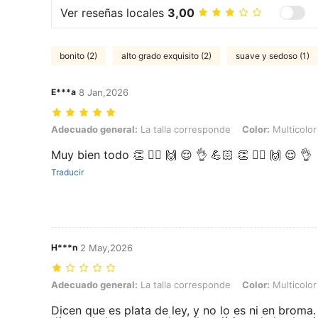
Ver reseñas locales
3,00
bonito (2)
alto grado exquisito (2)
suave y sedoso (1)
E***a
8 Jan,2026
Adecuado general: La talla corresponde, Color: Multicolor, Tipo de Es
Adecuado general:
La talla corresponde
Color:
Multicolor
Muy bien todo 👏 👍🏻 🙌 😌 👌 💪🏻 👏 👍🏻 🙌 😌 👌
Traducir
H***n
2 May,2026
Adecuado general: La talla corresponde, Color: Multicolor, Tipo de Es
Adecuado general:
La talla corresponde
Color:
Multicolor
Dicen que es plata de ley, y no lo es ni en brom