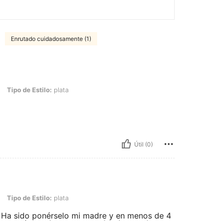
Enrutado cuidadosamente (1)
tilo: plata
Tipo de Estilo:
plata
Útil (0)
tilo: plata
Tipo de Estilo:
plata
a. Ha sido ponérselo mi madre y en menos de 4