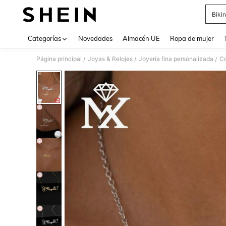
Bikin
Use up 
Categorías
Novedades
Almacén UE
Ropa de mujer
Página principal
Joyas & Relojes
Joyería fina personalizada
Co
/
/
/