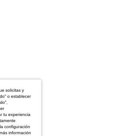
e solicitas y
odo" o establecer
do",
cer
r tu experiencia
ctamente
la configuración
 más información