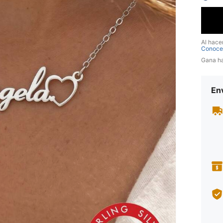
Al hace
Conoce
Gana h
Env