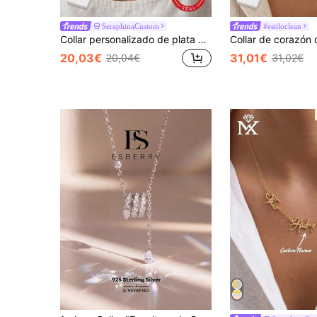
SeraphinaCustom
#estiloclean
Collar personalizado de plata de ley 925 con nombre, joyería de colgante grabado de moda para mujer, collar minimalista personalizable
20,03€
31,01€
20,04€
31,02€
en Glamuroso Collares Finos
#4 Más vendidos