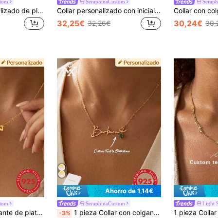
stom
SeraphinaCustom
Serap
Este collar personalizado de plata de ley 925 con colgante con forma de corazón y nombre en inglés es una opción ideal para la joyería de mujer, adecuado para uso diario, vacaciones, banquetes, fiestas y diversas ocasiones. Su diseño único, estilo personalizado y apariencia elegante y de moda lo convierten en el regalo perfecto para amigos, parejas y familiares en Navidad, Acción de Gracias, San Valentín, cumpleaños y aniversarios.
Collar personalizado con inicial y piedra natal de circonita cúbica de 1925, elegante y de estilo bohemio romántico, adecuado para el Día de San Valentín, cumpleaños, aniversario, graduación, Navidad y otras ocasiones
32,25€
30,24€
32,26€
30,
Ahorro de 1,14€
stom
SeraphinaCustom
Light 
1 pieza Collar colgante de plata de ley 925 creativo y único personalizable con nombre árabe, collar personalizado con el nombre, regalo para familia, pareja, amiga, dorado, estiloso, colorido, vintage, simple, unisex, casual, lindos, personalizado, único, regalos ideales para él, obsequios ideales como ella, novia, novio, papá, mamá, familia y amigos, para aniversarios y cumpleaños, graduación, bailes de graduación y graduación para mujeres, escuela, regreso a la escuela y escuela para la universidad, estudiantes, maestros, preparatoria, universidad y estudiantes universitarios, secundaria, y preparatoria Senior para estudiantes de secundariaHigh
1 pieza Collar con colgante de corazón con circonita y nombre personalizado en plata de ley 925, accesorio elegante y romántico de estilo bohemio, adecuado para el Día de San Valentín, cumpleaños, aniversario, graduación, Navidad, como un regalo de alta gama para tu pareja y madre
-3%