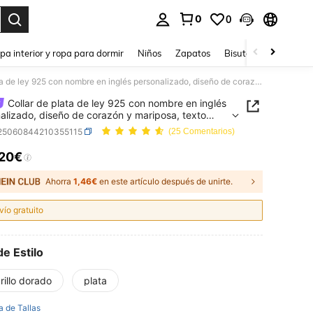
0
0
ar. Press Enter to select.
pa interior y ropa para dormir
Niños
Zapatos
Bisutería Y Accesorio
Collar de plata de ley 925 con nombre en inglés personalizado, diseño de corazón y mariposa, texto personalizado, joyería elegante y minimalista como regalo para mujeres, perfecto para el Día de San Valentín, cumpleaños, aniversario, uso diario, Acción de Gracias, Serie Heartfelt, el mejor regalo para la novia
Collar de plata de ley 925 con nombre en inglés
alizado, diseño de corazón y mariposa, texto
alizado, joyería elegante y minimalista como
j25060844210355115
(25 Comentarios)
 para mujeres, perfecto para el Día de San
ín, cumpleaños, aniversario, uso diario, Acción de
,20€
ICE AND AVAILABILITY
, Serie Heartfelt, el mejor regalo para la novia
Ahorra
1,46€
en este artículo después de unirte.
vío gratuito
de Estilo
illo dorado
plata
a de Tallas