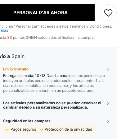
PERSONALIZAR AHORA
r clic en "Personalizar", accedes a estos Términos y Condiciones.
 más
asta
33
puntos SHEIN calculados al finalizar la compra.
ío a
Spain
Envío Gratuito
Entrega estimada:
10-13 Días Laborables
(Los pedidos que
incluyen artículos personalizados suelen tardar entre 1 y 4
días más de lo habitual en procesarse, y los artículos
personalizados se enviarán en un paquete separado.)
Los artículos personalizados no se pueden devolver ni
cambiar debido a su naturaleza personalizada.
Seguridad en las compras
Pagos seguros
Protección de la privacidad