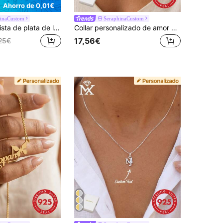
Ahorro de 0,01€
hinaCustom
SeraphinaCustom
Collar minimalista de plata de ley 925 inspirado en el estilo egipcio, personalizable, se puede grabar 2-3 nombres, fechas o números en inglés, adecuado para el Día de San Valentín, fiestas, aniversarios y cumpleaños
Collar personalizado de amor eterno de plata de ley 925 - Collar de pareja con símbolo del infinito - Joyería personalizada para mujer - Collar de nombre hecho a mano de plata - Elegante collar con nombre
17,56€
25€