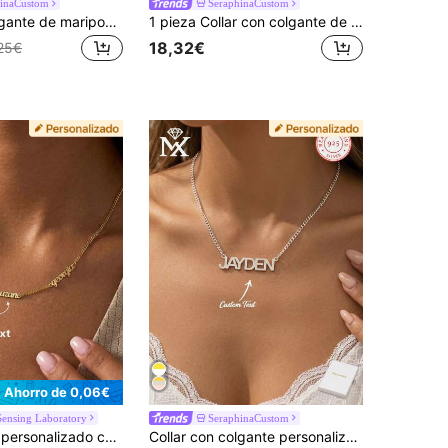
hinaCustom
SeraphinaCustom
Collar con colgante de mariposa de plata de ley 925 con nombre en inglés personalizado, de moda callejera, diseño único, accesorio versátil adecuado para cualquier ocasión y temporada
1 pieza Collar con colgante de plata de ley 925 con nombre en inglés personalizado, accesorio de moda personalizado adecuado para usar en exteriores y viajes
18,32€
25€
Ahorro de 0,06€
Sensing Laboratory
SeraphinaCustom
1 pieza Collar personalizado con múltiples nombres, collar colgante con varios nombres, collar con nombre de familia, collar con nombre de amigo, regalo del Día de la Madre, regalo de Navidad, letra, grabado, decorativo, elegante, moderno, personalizado, único, regalo familiar, regalo ideal para él, regalo ideal para ella, hijo, hija
Collar con colgante personalizado con nombre en inglés de plata de ley 925, de lujo y moda, exquisito y vintage, versátil y práctico, adecuado para cualquier ocasión y temporada. Es un excelente regalo para el Día de San Valentín, el Día de la Madre, Navidad, Acción de Gracias y cumpleaños para damas. Plata, de moda, colorido, vintage, unisex