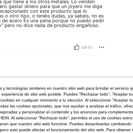
gia que tiene a los otros metales. Lo venden
iero gastar dinero para que un joyero me diga
ecepcionado con este producto que lo
s o otro tipo, o tenéis dudas, ya sabeis, no es
res de acero Es una pena porque no puedo pedir
o" pero no dice nada de producto engañoso.
Útil (1)
tilo: plata
Tipo de Estilo:
plata
 y tecnologías similares en nuestro sitio web para brindar el servicio qu
 han echado plata
r experiencia de sitio web posible. Puedes "Rechazar todo", "Aceptar t
aber anuncios como
quiera es de metal.
 cookies en cualquier momento a tu elección. Al seleccionar "Aceptar to
das las cookies opcionales, que nos ayudan a analizar el tráfico, ofre
ejoradas y personalizar el contenido y los anuncios para complementa
EIN. Al seleccionar "Rechazar todo", permites el uso de cookies estri
acen que nuestro sitio web funcione. Puedes desactivarlas cambiando 
Útil (1)
pero esto puede afectar el funcionamiento del sitio web. Para obtener