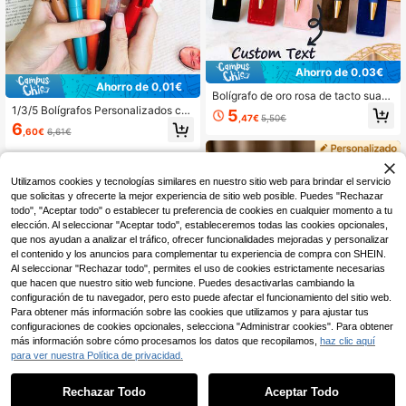
Ahorro de 0,03€
Ahorro de 0,01€
Bolígrafo de oro rosa de tacto suav
e personalizado y grabado, bolígraf
1/3/5 Bolígrafos Personalizados co
5
,47€
5,50€
o de escritura de lujo con nombre p
n Diseños de Rostro Personalizable
6
,60€
6,61€
ersonalizado, papelería de escritura
s, Adecuados para la Temporada de
suave, diseño minimalista multifunc
Regreso a la Escuela, Útiles Escolar
ional, regalo ideal para mujeres, da
es, Cumpleaños, Aniversarios, Acci
mas de honor, regreso a la escuela,
ón de Gracias, Decoraciones de Fie
Utilizamos cookies y tecnologías similares en nuestro sitio web para brindar el servicio
Navidad y aniversario de boda
sta, Útiles de Oficina y Escolares, Ú
que solicitas y ofrecerte la mejor experiencia de sitio web posible. Puedes "Rechazar
tiles de Oficina y Otras Ocasiones.
todo", "Aceptar todo" o establecer tu preferencia de cookies en cualquier momento a tu
elección. Al seleccionar "Aceptar todo", estableceremos todas las cookies opcionales,
que nos ayudan a analizar el tráfico, ofrecer funcionalidades mejoradas y personalizar
el contenido y los anuncios para complementar tu experiencia de compra con SHEIN.
Al seleccionar "Rechazar todo", permites el uso de cookies estrictamente necesarias
que hacen que nuestro sitio web funcione. Puedes desactivarlas cambiando la
configuración de tu navegador, pero esto puede afectar el funcionamiento del sitio web.
Para obtener más información sobre las cookies que utilizamos y para ajustar tus
configuraciones de cookies opcionales, selecciona "Administrar cookies". Para obtener
más información sobre cómo procesamos los datos que recopilamos,
haz clic aquí
para ver nuestra Política de privacidad.
1
0
Rechazar Todo
Aceptar Todo