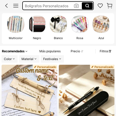
Bolígrafos Personalizados
Boli Personalizados
Boligrafo Personalizados
Multicolor
Negro
Blanco
Rosa
Azul
Recomendados
Más populares
Precio
Filtros
Color
Material
Festivales