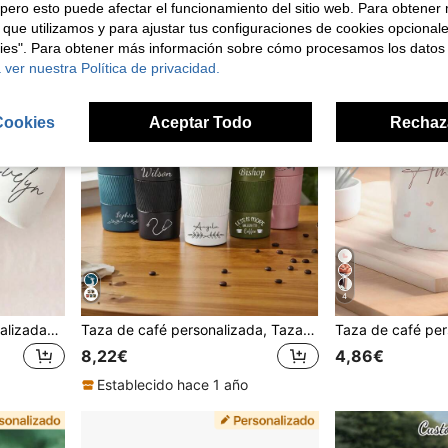
pero esto puede afectar el funcionamiento del sitio web. Para obtener
 que utilizamos y para ajustar tus configuraciones de cookies opcional
kies". Para obtener más información sobre cómo procesamos los datos
 ver nuestra Política de privacidad.
Cookies
Aceptar Todo
Rechaz
4
Tazas de cerámica personalizadas, tazas de café, nombres y texto personalizables, regalos de boda, regalos del Día de San Valentín, regalos de cumpleaños, amantes del té, regalos de Acción de Gracias, para ella, él, novio, novia, familia, madre, padre, aniversario, regalo personalizado
Taza de café personalizada, Taza de viaje para café, Taza de acero inoxidable aislada, Taza de viaje reutilizable, Vaso de café personalizado, Taza de acero inoxidable, Regalo para él, Regalo para ella, Taza de té, Regalos personalizados, Tonos tierra mate, Regalo del Día del Padre, Ideas de regalo
8,22€
4,86€
Establecido hace 1 año