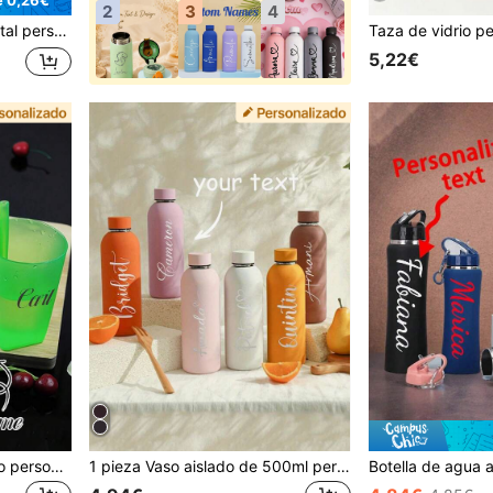
2
3
4
afé, Taza de café, Regalo para ella, Equipo de camping & senderismo, Multifuncional, Sofisticado, Compatible con portavasos de coche
5,22€
4pcs/Set Vasos de plástico personalizados con pajitas integradas, Vasos portátiles de 12.17oz, Colores aleatorios, Perfectos para fiestas y reuniones familiares
1 pieza Vaso aislado de 500ml personalizado, con nombre personalizado e impresión floral, taza de café recta, vaso para coche, vaso aislado personalizado, regalo de cumpleaños personalizado, regalo para dama de honor, regalo del Día de la Madre, personalizado de alta calidad exquisito