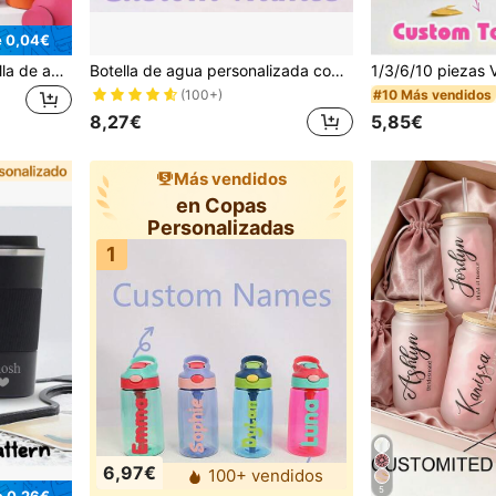
e 0,04€
1 pieza Taza de café/botella de agua de doble pared de acero inoxidable personalizada, taza de viaje aislada para deportes, 500ml/17oz taza con nombre personalizado, múltiples colores, adecuada como regalo de vuelta a la escuela, vacaciones y cumpleaños
Botella de agua personalizada con grabado de nombre, taza aislada con patrón de flores de cumpleaños, regalo de Navidad para dama de honor, regalo para ella, taza personalizada, regalo personalizado, botellas de agua al por mayor, botella de agua para viajes, regalo para maestro, regalo único
#10 Más vendidos
(100+)
8,27€
5,85€
Más vendidos
en Copas
Personalizadas
1
6,97€
100+ vendidos
5
e 0,26€