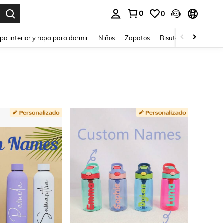
0
0
ar. Press Enter to select.
pa interior y ropa para dormir
Niños
Zapatos
Bisutería Y Accesorio