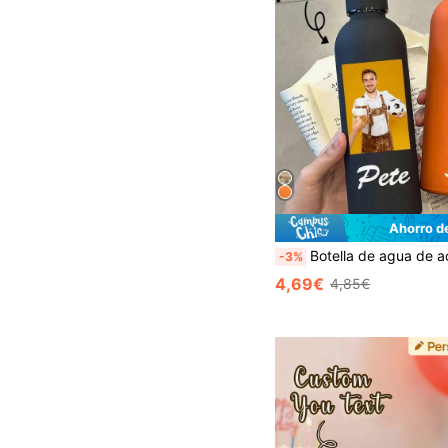
Ahorro d
Botella de agua de acero inoxidable de doble pared con aislamiento al vacío personalizada con foto y nombre, estilo minimalista diario, personalizada con foto y nombre, taza de bebida práctica y de mod
-3%
4,69€
4,85€