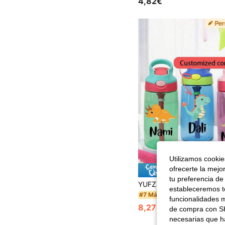
4,82€
Utilizamos cookies
ofrecerte la mejo
Ahorro d
tu preferencia de
estableceremos to
#7 Más vendidos
funcionalidades m
8,27€
8,34€
de compra con SH
necesarias que h