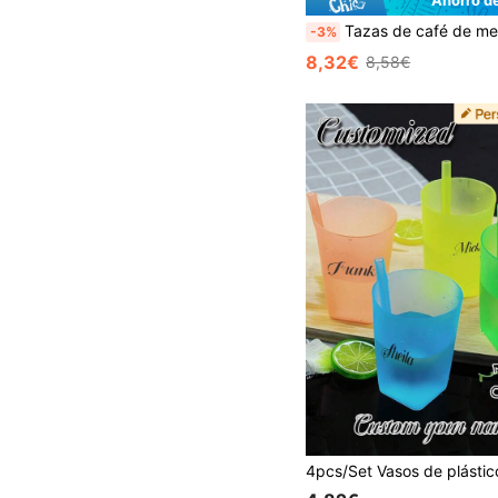
Tazas de café de metal personalizadas de 380ML, 510ML, Taza de viaje personalizada, Tazas de café/té de acero inoxidable grabadas personalizadas, Taza de viaje, Taza de café, Taza de viaje para caliente - frío, Regalo para él/ella, Regalos para empleadas mujeres compañeras de trabajo, Regalo de oficina para ella, Taza personalizada, Taza de viaje para café, Taza de c
-3%
8,32€
8,58€