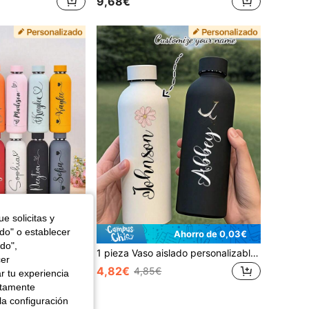
9,68€
e solicitas y
odo" o establecer
Ahorro de 0,03€
do",
Botella de agua de acero inoxidable con aislamiento al vacío y texto personalizado, taza de viaje grabada a medida, regalo personalizado para novio, novia, mamá, papá, cumpleaños y graduación
1 pieza Vaso aislado personalizable de 500ml, se puede personalizar con nombre, taza de café cilíndrica recta, taza de viaje para coche, taza de acero inoxidable, regalo de cumpleaños, regalo para dama de honor, regalo del Día de la Madre, cocina & comedor, regalo personalizado
cer
4,82€
4,85€
r tu experiencia
ctamente
la configuración