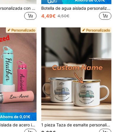
Taza de vidrio personalizada con tapa de bambú y pajita, taza de vidrio esmerilado o transparente, taza de bebida fría personalizada, taza de café helado, taza de café personalizada, taza de bebida fría popular, vajilla estética, regalo de dama de honor, favor de fiesta, regalo creativo para amigos, taza con nombre personalizado
Botella de agua aislada personalizada, botella de agua aislada con nombre personalizable, botella de agua deportiva, adecuada para la escuela, viajes, oficina, gimnasio, estilo minimalista, multifuncional, decorativa, reutilizable, refinada, de alta calidad, linda, moderna, personalizable, cocina casera, regalo del Día del Padre
4,49€
4,50€
Ahorro de 0,01€
Botella de agua aislada de acero inoxidable personalizada, botella de agua de fitness personalizada, botella de agua deportiva, con pajita, fácil de limpiar, adecuada para deportes, uso diario, también se puede regalar a familia, amigos, de alta calidad exquisita, regreso a la escuela
1 pieza Taza de esmalte personalizada con nombre de 350ml con diseño de coche vintage, tazas DIY para jugo, leche, café helado, regalo personalizado para papá, amigos, familia, artículos esenciales de bebida para el hogar, oficina y cocina