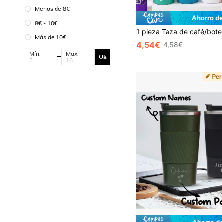
14
Menos de 8€
Ahorro d
8€ - 10€
Más de 10€
4,54€
4,58€
Mín:
Máx:
Ok
Ahorro d