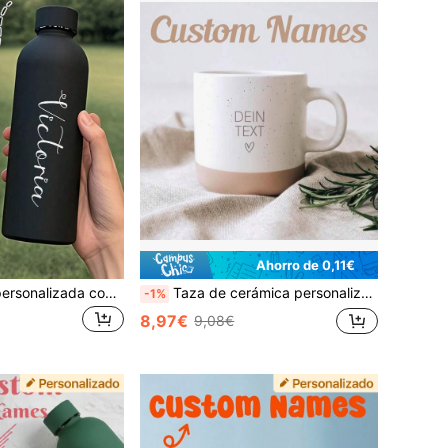
Ahorro de 0,11€
Botella de agua personalizada con nombre y mes de cumpleaños, taza de café de acero inoxidable de doble pared aislada, botella deportiva para refrescos, taza portátil para bebidas calientes, regalo personalizado para hombres, familia y amigos, regalo del Día del Padre
Taza de cerámica personalizada con tu texto, taza de gres con grabado personalizado y base sin esmaltar, taza de café individual hecha de porcelana de gres, taza de regalo única hecha a mano para maestros y artículos de café personalizados, estilo granja
-1%
8,97€
9,08€