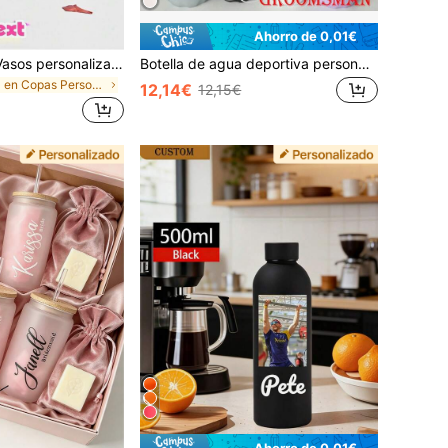
Ahorro de 0,01€
1/3/6/10 piezas Vasos personalizados para bebidas frías de fiesta, adecuados para fiesta de boda, se puede imprimir nombre y título, material reforzado, con tapa y pajita, adecuados para boda, despedida de soltero, fiesta de cumpleaños, deportes al aire libre, playa
Botella de agua deportiva personalizada grabada con pajita, botella de bebida de acero inoxidable de doble pared al vacío, regalo de boda, regalo de fitness/regreso a la escuela para él/ella
en Copas Personalizadas
12,14€
12,15€
Ahorro de 0,01€