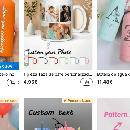
8
e 0,16€
a para uso diario, regalo atento para amigos, familiares y seres queridos
1 pieza Taza de café personalizada, personaliza tu foto/nombre, regalo ideal para festivales, aniversarios, recuerdos para familias & amigos, adecuado para empresas, individuos, oficinas, hogar.
4,95€
11,48€