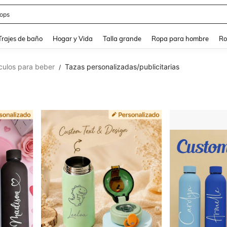
ops
and down arrow keys to navigate search Búsqueda Reciente and Buscar y Encontr
Trajes de baño
Hogar y Vida
Talla grande
Ropa para hombre
Ro
ículos para beber
Tazas personalizadas/publicitarias
/