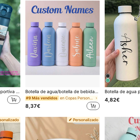
1 pieza Botella de agua deportiva personalizada, personalizable con foto y texto, botella de agua de plástico a prueba de fugas, 780ml/26oz con asa, botella de agua para viajes al aire libre, adecuada para fitness y viajes, regalo ideal de cumpleaños, regalo de graduación, regalo del Día de la Madre/Día del Padre
Botella de agua/botella de bebida de acero inoxidable personalizada/regalo para despedida de soltera/padrino/damas de honor/regalo para él/botella aislada, botellas de agua, botella de agua con monograma, botellas grabadas, botella de agua personalizada, botella personalizada, botellas de agua a granel, botellas personalizadas, regalos para damas de honor, taza de agua deportiva, regalo para la fiesta nupcial, regalo para maestro, botella de agua de metal, regalo personalizado, diseño elegante, artículos esenciales de cocina, vaso personalizado con pajita
en Copas Personalizadas
#9 Más vendidos
4,82€
8,37€