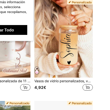
 más información
es, selecciona
 que recopilamos,
ar Todo
Taza de café personalizada de 11 oz - Taza de cerámica con nombre personalizado y diseño de chica linda y relajada, apta para lavavajillas y microondas, para bebidas calientes/frías, oficina, hogar, regalo de cumpleaños, Navidad, accesorios de barra de café, vajilla de oficina, ilustración juguetona, regalo reflexivo
Vasos de vidrio personalizados, vaso para dama de honor, taza de café helado, regalos de propuesta para dama de honor, cristalería personalizada, regalo de cumpleaños para ella, vaso con forma de lata
4,92€