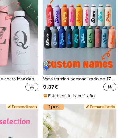
Botella de agua de acero inoxidable personalizada, recuerdo de boda para damas de honor y padrinos, regalo para maestro, mamá y papá, regalo de boda para invitados
Vaso térmico personalizado de 17 oz, taza de viaje grabada a medida, vaso de playa, vaso de acero inoxidable, regalo de fin de semana para la novia, vaso térmico grabado con láser, vaso térmico personalizado, artículos esenciales de playa, regalo de cumpleaños
9,37€
Establecido hace 1 año