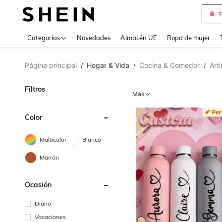
T
Use up 
Categorías
Novedades
Almacén UE
Ropa de mujer
Página principal
Hogar & Vida
Cocina & Comedor
Art
/
/
/
Filtros
Más
Color
Multicolor
Blanco
Marrón
Ocasión
Diario
Vacaciones