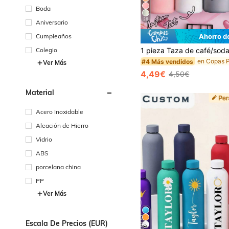
Boda
26
Aniversario
Cumpleaños
Ahorro d
Colegio
#4 Más vendidos
Ver Más
4,49€
4,50€
Material
Acero Inoxidable
Aleación de Hierro
Vidrio
ABS
porcelana china
PP
Ver Más
Escala De Precios (EUR)