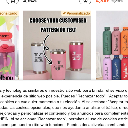
4,94€
4,84€
4,85€
 y tecnologías similares en nuestro sitio web para brindar el servicio qu
5
r experiencia de sitio web posible. Puedes "Rechazar todo", "Aceptar t
e 0,07€
 cookies en cualquier momento a tu elección. Al seleccionar "Aceptar to
YUFZX 1 pieza Botella de agua personalizada para regreso a clases, botella de agua grabada personalizada, taza de camping y viaje, vaso térmico para frío y calor, botella de agua con tema de animales de dibujos animados, botella de agua para estudiantes, botella de agua deportiva, taza con pajita, suministros para campamento de verano, regalo de regreso a clases, regalo para el aula, regalo de cumpleaños, regalo del Día de San Valentín, regalo de Halloween, regalo de Navidad, artículos esenciales de cocina, regalo del Día de la Madre, botella de agua, vaso personalizado
1 pieza Taza de viaje de acero inoxidable personalizada - Taza de café de doble aislamiento con opción de nombre personalizado | Acabado elegante de niebla | Reutilizable, multifuncional, regalo del Día del Padre
das las cookies opcionales, que nos ayudan a analizar el tráfico, ofre
en Copas Personalizadas
6,08€
4,88€
ejoradas y personalizar el contenido y los anuncios para complementa
EIN. Al seleccionar "Rechazar todo", permites el uso de cookies estri
acen que nuestro sitio web funcione. Puedes desactivarlas cambiando 