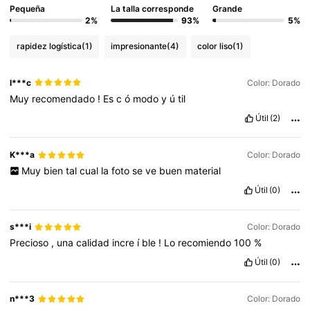
Pequeña
La talla corresponde
Grande
2%
93%
5%
rapidez logística
(1)
impresionante
(4)
color liso
(1)
l***c
Color: Dorado
Muy
recomendado
!
Es
c
ó
modo
y
ú
til
Útil
(2)
K***a
Color: Dorado
Muy
bien
tal
cual
la
foto
se
ve
buen
material
Útil
(0)
s***i
Color: Dorado
Precioso
,
una
calidad
incre
í
ble
!
Lo
recomiendo
100
%
Útil
(0)
n***3
Color: Dorado