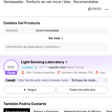
Geniaaaales
.
Perfecto
se
ven
incre
í
bles
.
Recomendable
.
Útil
(0)
Detalles Del Producto
Material:
Acero Inoxidable
Ver más
Información de seguridad y contactos
5.5K Seguidores
4,85
Light Sensing Laboratory
b***n
está navegando
Vendedor
5.5K Seguidores
4,85
10K+ Compra repetida
Aumento de rebajas 74%
Aumento
Esta tienda está seleccionada como
「Botique de moda」
5.5K Seguidores
4,85
Seguir
Todos los artículos
También Podría Gustarte
5.5K Seguidores
4,85
Recomendados
Bolsos y Equipaje
Material Escolar & Oficina
Hog