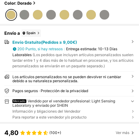
nte, colorido, vintage, sencillo, unisex, casual, lindo,
Color: Dorado
personalizado, único, regalos ideales para él, regalo
s ideales para ella, ella, novio, novia, papá, mamá, f
amilia, amigos, para aniversarios, para cumpleaños,
para graduación, para baile de graduación, para fie
sta, collares de palabras finas personalizados, cóm
odo y fácil, glamour de Año Nuevo, joyería para da
Envío a
Spain
mas, regalos para mamá
Envío Gratuito(Pedidos ≥ 9,00€)
200 Punto, si hay retrasos
Entrega estimada:
10-13 Días
Laborables
(Los pedidos que incluyen artículos personalizados suelen
tardar entre 1 y 4 días más de lo habitual en procesarse, y los artículos
personalizados se enviarán en un paquete separado.)
Los artículos personalizados no se pueden devolver ni cambiar
debido a su naturaleza personalizada.
Pagos seguros · Protección de la privacidad
Vendido por el vendedor profesional: Light Sensing
Mercado
Laboratory y enviado por SHEIN
Información y bligaciones del Vendedor
Para reportar a este vendedor y/o producto
4,80
(100+)
Ver más