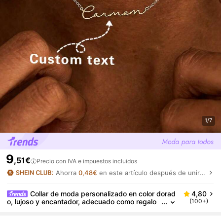
1/7
9
,51€
Precio con IVA e impuestos incluidos
Ahorra
0,48€
en este artículo después de unirte.
Collar de moda personalizado en color dorad
4,80
o, lujoso y encantador, adecuado como regalo
(100+)
de cumpleaños/aniversario/festividad para par
eja, amigo o familia, negro, plateado, dorado, elega