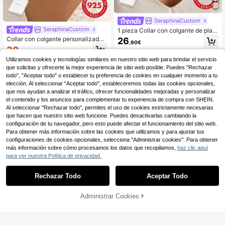
SeraphinaCustom
SeraphinaCustom
1 pieza Collar con colgante de plata
de ley 925 con nombre en inglés pe
Collar con colgante personalizado
26
,90€
rsonalizado, de moda y minimalista,
de plata de ley 925, collar con dije d
30
adecuado para usar al aire de viaje,
,24€
30,25€
e letra de lujo, adecuado para uso d
accesorio elegante
Utilizamos cookies y tecnologías similares en nuestro sitio web para brindar el servicio
iario de mujeres, también un regalo i
deal para fiestas, cumpleaños y ani
que solicitas y ofrecerte la mejor experiencia de sitio web posible. Puedes "Rechazar
versarios. Adecuado para regalar a
todo", "Aceptar todo" o establecer tu preferencia de cookies en cualquier momento a tu
parejas, amigos y madres. De color
elección. Al seleccionar "Aceptar todo", estableceremos todas las cookies opcionales,
dorado, de moda y colorido, un rega
que nos ayudan a analizar el tráfico, ofrecer funcionalidades mejoradas y personalizar
lo ideal para hombres, mujeres, novi
el contenido y los anuncios para complementar tu experiencia de compra con SHEIN.
os, novias, padres, madres, familia y
Al seleccionar "Rechazar todo", permites el uso de cookies estrictamente necesarias
amigos, adecuado para aniversario
que hacen que nuestro sitio web funcione. Puedes desactivarlas cambiando la
s, cumpleaños, graduaciones, baile
s, fiestas, el Día de la Madre y otras
configuración de tu navegador, pero esto puede afectar el funcionamiento del sitio web.
ocasiones.
Para obtener más información sobre las cookies que utilizamos y para ajustar tus
configuraciones de cookies opcionales, selecciona "Administrar cookies". Para obtener
más información sobre cómo procesamos los datos que recopilamos,
haz clic aquí
para ver nuestra Política de privacidad.
Rechazar Todo
Aceptar Todo
Al hacer clic en "Personalizar", accedes a estos Términos y Condiciones.
Administrar Cookies
Personalizar ahora