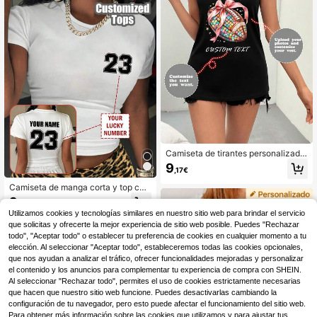
rsonalizable, parte superior sin man
gas de verano personalizada, parte
superior de hombros anchos para m
ujer, ropa de mujer, parte superior d
e mujer personalizada, parte superi
or deportiva retro, blusa.
Camiseta de tirantes personalizada
para mujer, regalo personalizado y
9
,17€
chaleco de mujer - Agrega tu propio
texto y fotos (lema/cita/actitud/lem
Camiseta de manga corta y top cort
a de vida/foto familiar/selfie/foto de
o personalizados para mujer. Agreg
9
mascota/foto de amigo) para diseña
,70€
a tu texto y número de la suerte, eli
r tu patrón único. Estos chalecos se
Utilizamos cookies y tecnologías similares en nuestro sitio web para brindar el servicio
ge tu fuente y color favoritos, perso
pueden regalar a novias o usarse c
que solicitas y ofrecerte la mejor experiencia de sitio web posible. Puedes "Rechazar
naliza el diseño delantero y trasero,
omo atuendos de pareja, ropa depor
crea una camiseta de manga corta i
todo", "Aceptar todo" o establecer tu preferencia de cookies en cualquier momento a tu
tiva negra de verano
mpresa personalizada. Adecuado p
elección. Al seleccionar "Aceptar todo", estableceremos todas las cookies opcionales,
ara juegos, deportes, aniversarios,
que nos ayudan a analizar el tráfico, ofrecer funcionalidades mejoradas y personalizar
San Valentín, Día de la Madre, cum
el contenido y los anuncios para complementar tu experiencia de compra con SHEIN.
pleaños y otras festividades. Texto
Al seleccionar "Rechazar todo", permites el uso de cookies estrictamente necesarias
personalizado, estilo casual cómod
que hacen que nuestro sitio web funcione. Puedes desactivarlas cambiando la
o, diseño personalizado, top para m
configuración de tu navegador, pero esto puede afectar el funcionamiento del sitio web.
ujer, top impreso personalizado, ca
miseta de manga corta para mujer.
Para obtener más información sobre las cookies que utilizamos y para ajustar tus