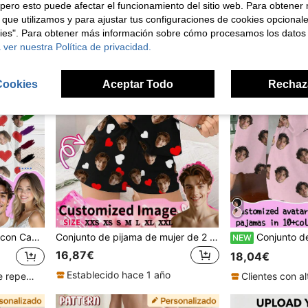
pero esto puede afectar el funcionamiento del sitio web. Para obtener
 que utilizamos y para ajustar tus configuraciones de cookies opcional
kies". Para obtener más información sobre cómo procesamos los datos
 ver nuestra Política de privacidad.
Cookies
Aceptar Todo
Rechaz
ada para el Hogar, Amigos y Reuniones Festivas
Conjunto de pijama de mujer de 2 piezas con estampado de corazón y foto personalizada de cara - Ropa de estar por casa casual para el hogar, regalo romántico del Día de San Valentín, conjunto de pijama de mujer
Conjunto de pijama personalizado para mujer de Printstory, personalizable 
NEW
16,87€
18,04€
Establecido hace 1 año
Clientes con alta tasa de repetición