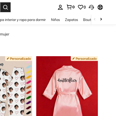
0
0
ar. Press Enter to select.
pa interior y ropa para dormir
Niños
Zapatos
Bisutería Y Accesorio
 mujer