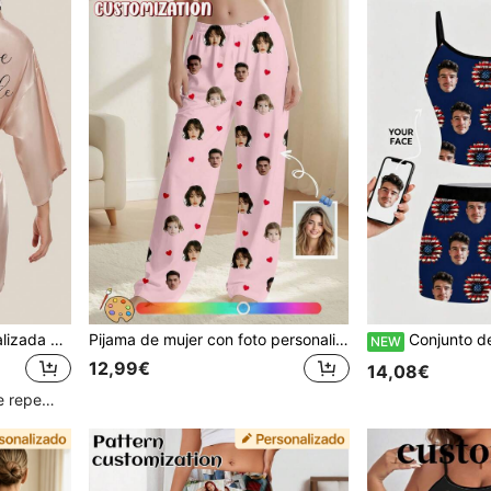
1 pieza Bata corta personalizada para dama de honor, hermana, madre, fiesta, con estampado de transferencia de calor de cebolla negra, regalo de boda
Pijama de mujer con foto personalizada, ropa de dormir con retrato personalizado, regalo de aniversario para la esposa
Conjunto de pijama personalizado con foto de perro, estampado de cara personalizada, 
NEW
12,99€
14,08€
Clientes con alta tasa de repetición