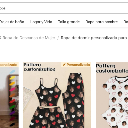
ops
and down arrow keys to navigate search Búsqueda Reciente and Buscar y Encontr
Trajes de baño
Hogar y Vida
Talla grande
Ropa para hombre
Ro
& Ropa de Descanso de Mujer
Ropa de dormir personalizada para
/