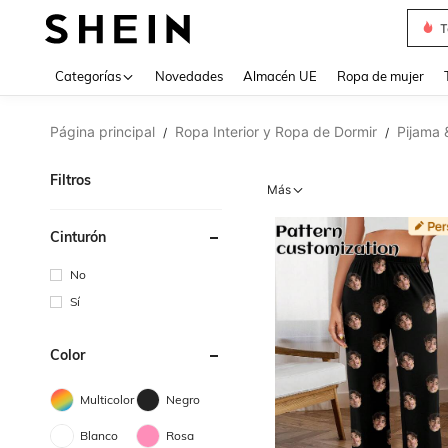
T
Use up 
Categorías
Novedades
Almacén UE
Ropa de mujer
Página principal
Ropa Interior y Ropa de Dormir
Pijama 
/
/
Filtros
Más
Cinturón
No
Sí
Color
Multicolor
Negro
Blanco
Rosa