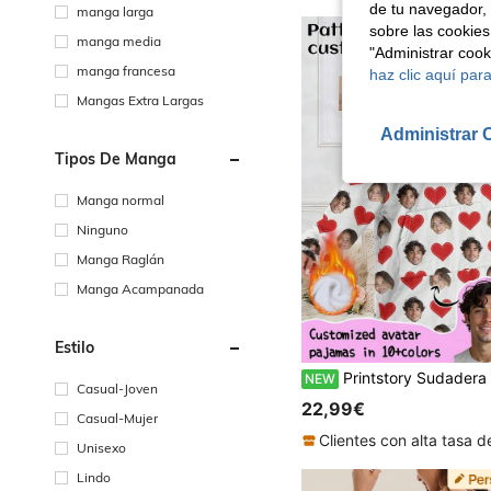
de tu navegador, 
manga larga
sobre las cookies
manga media
"Administrar coo
manga francesa
haz clic aquí para
Mangas Extra Largas
Administrar 
Tipos De Manga
Manga normal
Ninguno
Manga Raglán
Manga Acampanada
Estilo
Printstory Sudadera con Capucha de Manta de Felpa Personalizada para Mujer, Franela Gruesa, Personalizable con Cualquier Patrón, Adecu
NEW
Casual-Joven
22,99€
Casual-Mujer
Unisexo
Lindo