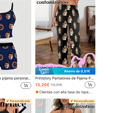
Ahorro de 0,01€
top corto de tirantes y shorts, conjunto de ropa interior divertida, regalo broma patriótico con girasol para mujeres y esposas
Printstory Pantalones de Pijama Personalizados para Mujer, Se Puede Imprimir Cualquier Patrón, Adecuado Como Regalo Único Para Familia, Amigos y Fiestas Festivas
13,20€
13,21€
Clientes con alta tasa de repetición