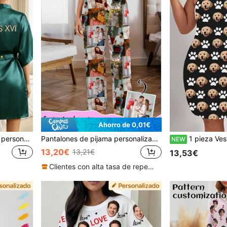
Ahorro de 0,01€
Bata de satén tipo kimono personalizada con bordado de nombre a doble cara, bata de baño de seda con cinturón para novia y damas de honor, regalo para fiesta nupcial y preparación de boda
Pantalones de pijama personalizados para mujer de Printstory, se puede imprimir cualquier patrón, regalo único personalizado, adecuado para familia, amigos y fiestas festivas
1 pieza Vestido camisola personalizado para mujer con estampad
NEW
13,20€
13,21€
13,53€
Clientes con alta tasa de repetición