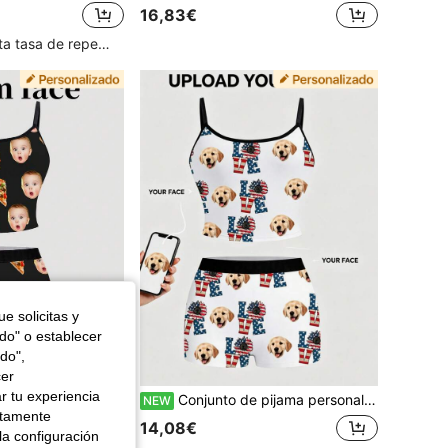
16,83€
Clientes con alta tasa de repetición
e solicitas y
odo" o establecer
do",
cer
r tu experiencia
iples caras, camisola y shorts, ropa de dormir, regalo novedoso del Día de San Valentín para la esposa
Conjunto de pijama personalizado con cara de perro, camiseta de tirantes y pantalones cortos con foto de mascota personalizada, ropa de dormir con estampado patriótico de bandera estadounidense LOVE, conjunto de ropa interior tipo boy shorts
NEW
ctamente
14,08€
la configuración