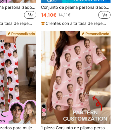
Conjunto de pijama personalizado para mujer Printstory, personalizable con cualquier patrón, regalo único para familia, amigos y fiestas de vacaciones
Conjunto de pijama personalizado para mujer de Printstory, personalizable con cualquier patrón, regalo único y personalizado, adecuado para familia, amigos, fiestas festivas
14,10€
14,11€
Clientes con alta tasa de repetición
Clientes con alta tasa de repetición
7
Pijamas personalizados para mujer de Printstory, personalizados con cualquier patrón, regalo personalizado único, adecuado para familia, amigos, fiestas de vacaciones
1 pieza Conjunto de pijama personalizado para mujer con cara y texto, negro, con cara personalizada, LOVE y estampado de corazón rosa, tela suave, estilo casual, adecuado para uso en el hogar