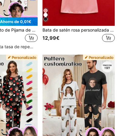
Ahorro de 0,01€
Printstory Conjunto de Pijama de 3 Piezas Personalizado para Mujer, Personalizable con Cualquier Patrón, Adecuado como Regalo para Familia, Amigos o Fiestas de Vacaciones
Bata de satén rosa personalizada para mujer, kimono de novia personalizado, regalo de boda para dama de honor y Día de San Valentín
12,99€
Clientes con alta tasa de repetición