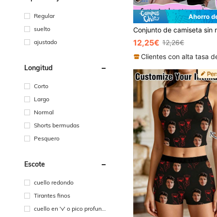
Regular
Ahorro d
suelto
12,25€
ajustado
12,26€
Longitud
Corto
Largo
Normal
Shorts bermudas
Pesquero
Escote
cuello redondo
Tirantes finos
cuello en 'v' o pico profund