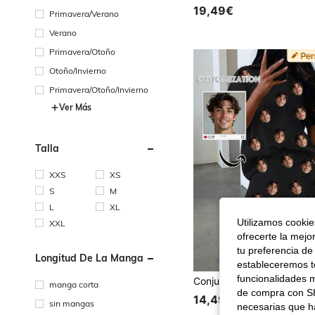
19,49€
Primavera/Verano
Verano
Primavera/Otoño
Otoño/Invierno
Primavera/Otoño/Invierno
Ver Más
Talla
XXS
XS
S
M
L
XL
Utilizamos cookies
XXL
ofrecerte la mejo
tu preferencia de
Longitud De La Manga
estableceremos to
funcionalidades m
manga corta
de compra con SH
14,49€
sin mangas
necesarias que h