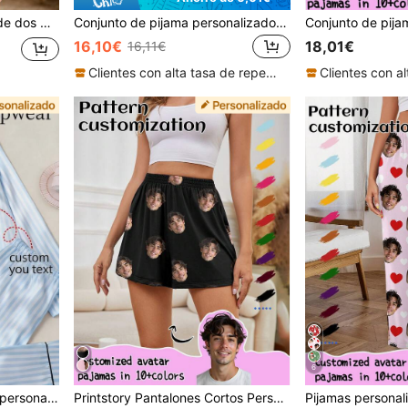
vino y brindis, regalo romántico para la esposa
Conjunto de pijama personalizado para mujer de Printstory, personalizable con cualquier patrón, regalo único y personalizado, adecuado para familia, amigos y fiestas festivas
16,10€
18,01€
16,11€
Clientes con alta tasa de repetición
6
Bata de baño tipo kimono personalizada para mujer, pijama corto sexy con estampado, regalo de Navidad y Día de San Valentín, para dama de honor
Printstory Pantalones Cortos Personalizados para Mujer, Personalizados con Cualquier Patrón, Regalo Único Personalizado, Adecuado para Familia y Amigos, Fiestas de Vacaciones