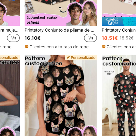
Pijamas personalizados para mujer de Printstory, personalizados con cualquier patrón, regalo personalizado único, adecuado para familia, amigos, fiestas festivas
Printstory Conjunto de pijama de 3 piezas personalizado para mujer, personalizable con cualquier patrón, adecuado como regalo para familia, amigos o fiestas festivas
16,10€
18,51€
18,52€
Clientes con alta tasa de repetición
Clientes con alta tasa de repetición