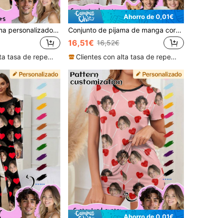
Ahorro de 0,01€
Conjunto de pijama personalizado para mujer de Printstory, se puede imprimir cualquier patrón, regalo único y personalizado, adecuado para familia, amigos y fiestas festivas
Conjunto de pijama de manga corta personalizado para mujer de Printstory, se puede imprimir cualquier patrón, adecuado como regalo único para familia, amigos y fiestas festivas
16,51€
16,52€
Clientes con alta tasa de repetición
Clientes con alta tasa de repetición
Ahorro de 0,01€