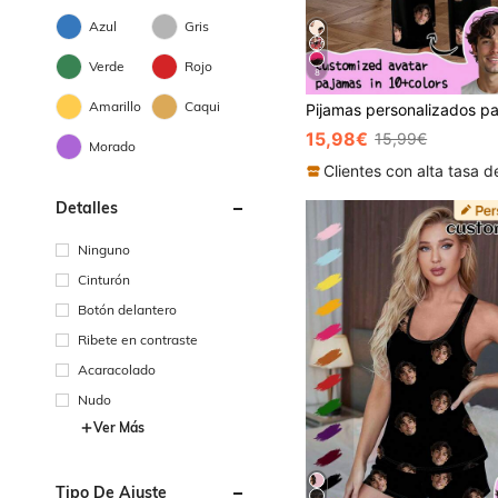
Azul
Gris
Verde
Rojo
8
Amarillo
Caqui
15,98€
15,99€
Morado
Detalles
Ninguno
Cinturón
Botón delantero
Ribete en contraste
Acaracolado
Nudo
Ver Más
Tipo De Ajuste