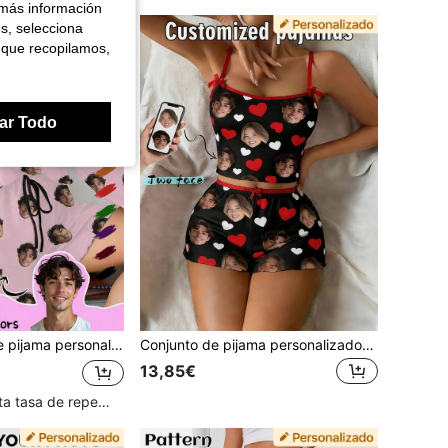
 más información
es, selecciona
 que recopilamos,
ar Todo
con cualquier patrón, adecuado como regalo único para familiares y amigos, perfecto para fiestas de vacaciones
Conjunto de pijama personalizado con cara para mujer, camiseta de tirantes y shorts con foto personalizada, ropa de estar en casa con estampado de corazones, regalo acogedor para ella
13,85€
Clientes con alta tasa de repetición