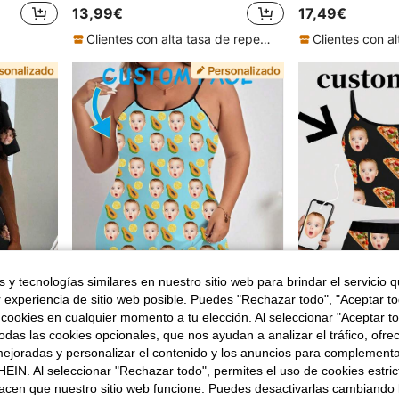
13,99€
17,49€
Clientes con alta tasa de repetición
 y tecnologías similares en nuestro sitio web para brindar el servicio qu
r experiencia de sitio web posible. Puedes "Rechazar todo", "Aceptar t
 cookies en cualquier momento a tu elección. Al seleccionar "Aceptar to
das las cookies opcionales, que nos ayudan a analizar el tráfico, ofre
ejoradas y personalizar el contenido y los anuncios para complementa
Conjunto de pijama de mujer con foto personalizada del rostro, estampado divertido de manga corta y pantalón corto, regalo para la familia y mejores amigos
Vestido de tirantes finos personalizado para mujer, azul claro, con rostro de bebé personalizado, estampado de papaya y limón, ribete negro, tela suave y ligera
Conjunto de pijama de dos piezas personalizado con foto, estampado de múlt
NEW
NEW
EIN. Al seleccionar "Rechazar todo", permites el uso de cookies estri
13,93€
14,08€
acen que nuestro sitio web funcione. Puedes desactivarlas cambiando 