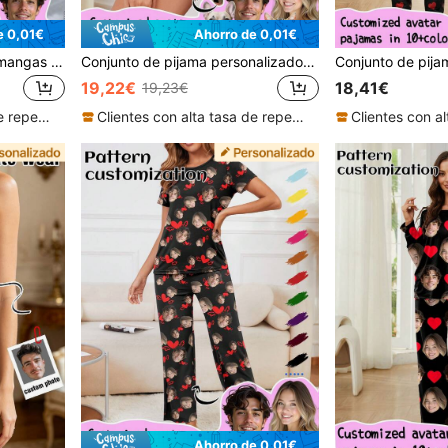
e 0,01€
Ahorro de 0,01€
Conjunto de camiseta sin mangas personalizada para mujer de Printstory, personalizable con cualquier patrón, adecuado como regalo único para familiares y amigos, perfecto para fiestas festivas
Conjunto de pijama personalizado para mujer de Printstory, personalizable con cualquier patrón, regalo único y personalizado, adecuado para familia, amigos, fiestas festivas
19,22€
18,41€
19,23€
Clientes con alta tasa de repetición
Clientes con alta tasa de repetición
Ahorro de 0,01€