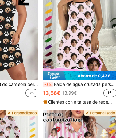
Ahorro de 0,43€
o de perro, patrón de huella de pata negra, tela suave, ropa de dormir cómoda para el hogar
Falda de agua cruzada personalizada de Printstory, personalizada con cualquier patrón, regalo personalizado único, adecuado para familia, amigos, fiestas festivas
-3%
13,56€
13,99€
Clientes con alta tasa de repetición