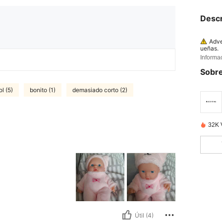
Descr
Adve
ueñas.
Informa
Sobre
l (5)
bonito (1)
demasiado corto (2)
32K 
Útil (4)