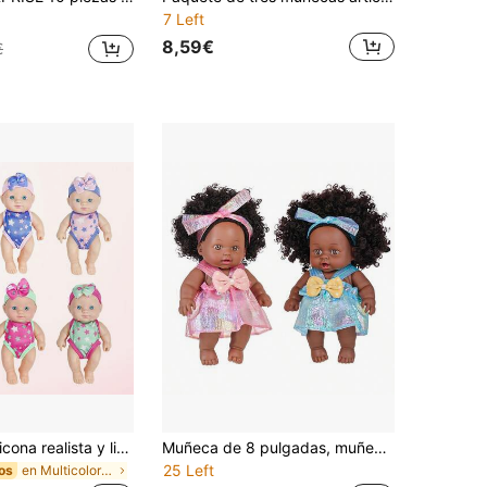
7 Left
8,59€
€
Muñeca de silicona realista y linda, regalo de cumpleaños para niños, muñeca para vestir para niñas, muñeca decorativa para el hogar
Muñeca de 8 pulgadas, muñeca linda con cabello afro negro, atuendo con lazo exquisito, adecuada como regalo para niños, familia y amigos, regalo de vacaciones, regalo de cumpleaños, adecuada para niños de 3 años en adelante para jugar, muñeca de juguete
25 Left
en Multicolor Muñecas para niños
os