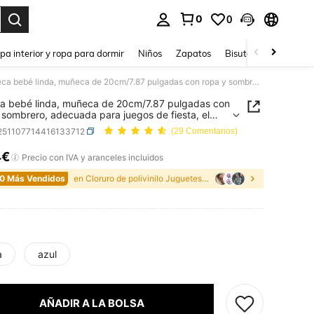
0
0
ar. Press Enter to select.
pa interior y ropa para dormir
Niños
Zapatos
Bisutería Y Accesorio
Muñeca bebé linda, muñeca de 20cm/7.87 pulgadas con ropa y sombrero, adecuada para juegos de fiesta, el mejor regalo festivo para niños, regalos de Navidad y Halloween
 bebé linda, muñeca de 20cm/7.87 pulgadas con
 sombrero, adecuada para juegos de fiesta, el
regalo festivo para niños, regalos de Navidad y
l251107714416133712
(29 Comentarios)
ween
4€
ICE AND AVAILABILITY
Precio con IVA y aranceles incluidos
0 Más Vendidos
en Cloruro de polivinilo Juguetes de muñecas para
a
azul
AÑADIR A LA BOLSA