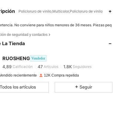
ipción
Policloruro de vinilo,Multicolor,Policloruro de vinilo
rtencia. No conviene para niños menores de 36 meses. Piezas peq
4,89
47
1.8K
ción de seguridad y contactos
 La Tienda
4,89
47
1.8K
RUOSHENG
Vendedor
4,89
47
1.8K
Calificación
Artículos
Seguidores
j***o
pagado
Hace 1 día
Vendido recientemente
12K Compra repetida
4,89
47
1.8K
Todos los artículos
Seguir
4,89
47
1.8K
4,89
47
1.8K