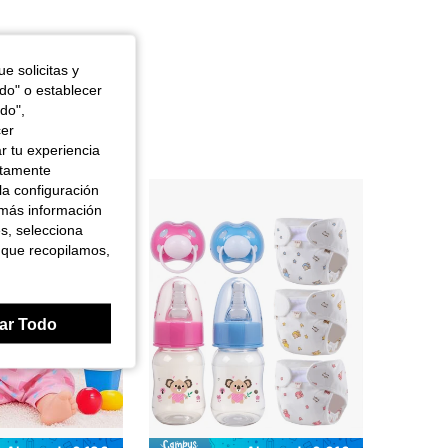
e solicitas y
odo" o establecer
do",
cer
r tu experiencia
ctamente
la configuración
 más información
es, selecciona
 que recopilamos,
ar Todo