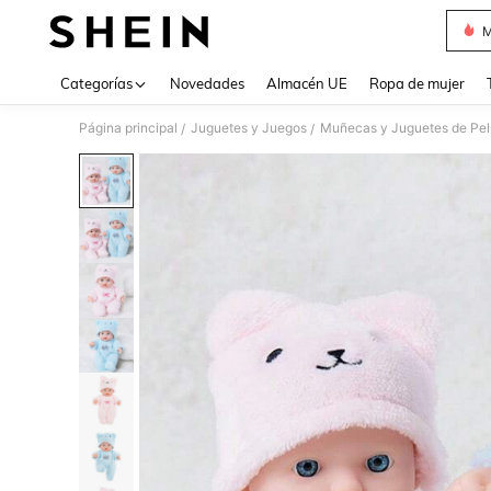
M
Use up 
Categorías
Novedades
Almacén UE
Ropa de mujer
Página principal
Juguetes y Juegos
Muñecas y Juguetes de Pel
/
/