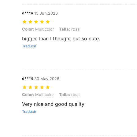
d***a
15 Jun,2026
Color: Multicolor, Talla: rosa
Color:
Multicolor
Talla:
rosa
bigger than I thought but so cute.
Traducir
d***4
30 May,2026
Color: Multicolor, Talla: rosa
Color:
Multicolor
Talla:
rosa
Very nice and good quality
Traducir