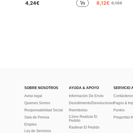
24 Left
24 Left
4,24€
6,12€
6,18€
#4 Más vendidos
24 Left
SOBRE NOSOTROS
AYUDA & APOYO
SERVICIO 
Aviso legal
Información De Envío
Contácteno
Quienes Somos
Desistimiento/Devoluciones
Pagos & Im
Responsabilidad Social
Reembolso
Puntos
Cómo Realizar El
Sala de Prensa
Preguntas f
Pedido
Empleo
Rastrear El Pedido
Ley de Servicios