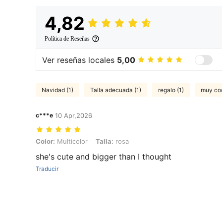
4,82
Política de Reseñas
Ver reseñas locales
5,00
Navidad (1)
Talla adecuada (1)
regalo (1)
muy coo
c***e
10 Apr,2026
Color: Multicolor, Talla: rosa
Color:
Multicolor
Talla:
rosa
she's cute and bigger than I thought
Traducir