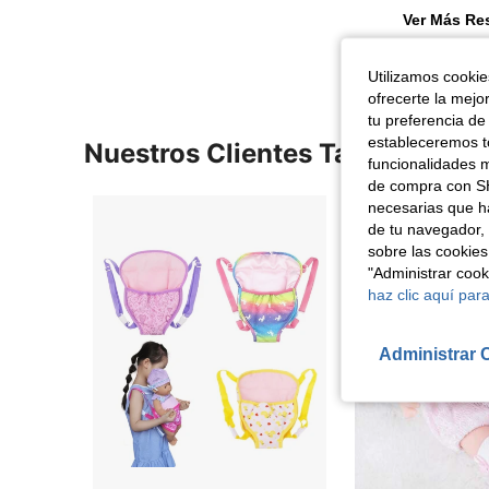
Ver Más Re
Utilizamos cookies
ofrecerte la mejo
tu preferencia de
estableceremos to
Nuestros Clientes También Vie
funcionalidades m
de compra con SH
necesarias que h
de tu navegador, 
sobre las cookies
"Administrar coo
haz clic aquí para
Administrar 