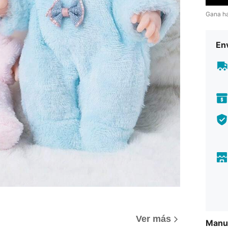
Gana h
Env
Ver más
Manua