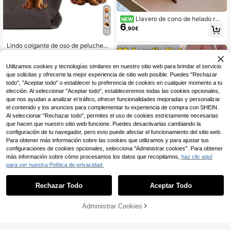
Llavero de cono de helado rea
NEW
6
lista y fresco de verano – Colgante
,90€
13
de bolso creativo 3D dulce, regalo
perfecto para la vuelta a la escuela,
Lindo colgante de oso de peluche ri
cumpleaños de mejor amigo, decor
3
zado - marrón, decoración de árbol
ación versátil y exquisita para múlti
,48€
de Navidad, adorable adorno de per
ples tipos de bolsos
Utilizamos cookies y tecnologías similares en nuestro sitio web para brindar el servicio
ro de acrílico, colgante de acrílico li
gero, adecuado para billetera, moch
que solicitas y ofrecerte la mejor experiencia de sitio web posible. Puedes "Rechazar
ila, coche, hogar - sin necesidad de
todo", "Aceptar todo" o establecer tu preferencia de cookies en cualquier momento a tu
energía, regalo para amantes de las
elección. Al seleccionar "Aceptar todo", estableceremos todas las cookies opcionales,
mascotas, accesorios para el coch
que nos ayudan a analizar el tráfico, ofrecer funcionalidades mejoradas y personalizar
e, decoración divertida, textura sua
el contenido y los anuncios para complementar tu experiencia de compra con SHEIN.
ve, plano 2D, decoración para exteri
Al seleccionar "Rechazar todo", permites el uso de cookies estrictamente necesarias
ores, recuerdo, regalo, obsequio per
que hacen que nuestro sitio web funcione. Puedes desactivarlas cambiando la
fecto para volver a la escuela
configuración de tu navegador, pero esto puede afectar el funcionamiento del sitio web.
Para obtener más información sobre las cookies que utilizamos y para ajustar tus
configuraciones de cookies opcionales, selecciona "Administrar cookies". Para obtener
más información sobre cómo procesamos los datos que recopilamos,
haz clic aquí
para ver nuestra Política de privacidad.
Rechazar Todo
Aceptar Todo
8
Llavero de motocicleta de acrílico 2
3
D - Réplica realista de motocicleta
Administrar Cookies
AÑADIR A LA BOLSA
,56€
6
con placa de matrícula con temátic
a de motocicleta (Japón/Corea/Indi
Vigour Summer Llavero de lagarto a
a) - Multicolor (Rojo, Verde, Azul, R