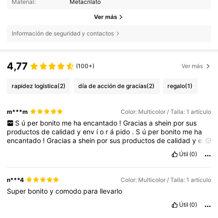
Material:
Metacrilato
Ver más
Información de seguridad y contactos
4,77
(100+)
Ver más
rapidez logística
(2)
día de acción de gracias
(2)
regalo
(1)
m***m
Color: Multicolor / Talla: 1 artículo
S
ú
per
bonito
me
ha
encantado
!
Gracias
a
shein
por
sus
productos
de
calidad
y
env
í
o
r
á
pido
.
S
ú
per
bonito
me
ha
encantado
!
Gracias
a
shein
por
sus
productos
de
calidad
y
env
í
o
r
á
pido
.
S
ú
per
bonito
me
ha
encantado
!
Gracias
a
shein
Útil
(0)
por
sus
productos
de
calidad
y
env
í
o
r
á
pido
.
S
ú
per
bonito
me
ha
encantado
!
Gracias
a
shein
por
sus
productos
de
calidad
y
env
í
o
r
á
pido
.
S
ú
per
bonito
me
ha
encantado
!
n***4
Color: Multicolor / Talla: 1 artículo
Gracias
a
shein
por
sus
productos
de
calidad
y
env
í
o
r
á
pido
.
Super
bonito
y
comodo
para
llevarlo
S
ú
per
bonito
me
ha
encantado
!
Gracias
a
shein
por
sus
productos
de
calidad
y
env
í
o
r
á
pido
.
S
ú
per
bonito
me
ha
Útil
(0)
encantado
!
Gracias
a
shein
por
sus
productos
de
calidad
y
env