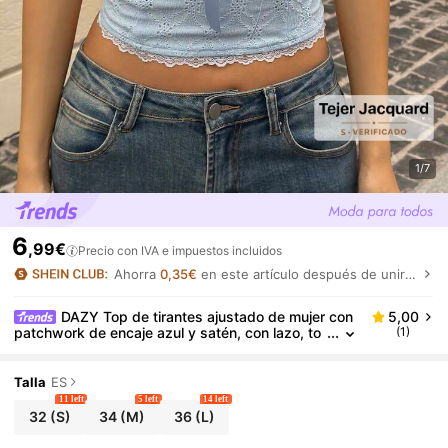
1/7
6
,99€
Precio con IVA e impuestos incluidos
Ahorra
0,35€
en este artículo después de unirte.
DAZY Top de tirantes ajustado de mujer con
5,00
patchwork de encaje azul y satén, con lazo, to
(1)
p corto de verano
Talla
ES
11 left
5 left
14 left
32
(S)
34
(M)
36
(L)