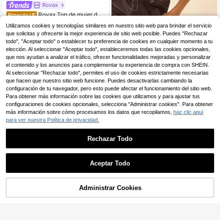
Rovax
Rovax Top de mujer de
Almacén UE
unicolor plisado ajustado versátil pa
7
#atuendoscasuales
Utilizamos cookies y tecnologías similares en nuestro sitio web para brindar el servicio
,49€
ra uso diario
que solicitas y ofrecerte la mejor experiencia de sitio web posible. Puedes "Rechazar
Easelle Camiseta Sin M
Almacén UE
angas Ajustada Para Mujer Con Teji
todo", "Aceptar todo" o establecer tu preferencia de cookies en cualquier momento a tu
6
,49€
do De Camuflaje De Punto
elección. Al seleccionar "Aceptar todo", estableceremos todas las cookies opcionales,
que nos ayudan a analizar el tráfico, ofrecer funcionalidades mejoradas y personalizar
el contenido y los anuncios para complementar tu experiencia de compra con SHEIN.
Al seleccionar "Rechazar todo", permites el uso de cookies estrictamente necesarias
que hacen que nuestro sitio web funcione. Puedes desactivarlas cambiando la
configuración de tu navegador, pero esto puede afectar el funcionamiento del sitio web.
Para obtener más información sobre las cookies que utilizamos y para ajustar tus
configuraciones de cookies opcionales, selecciona "Administrar cookies". Para obtener
más información sobre cómo procesamos los datos que recopilamos,
haz clic aquí
para ver nuestra Política de privacidad.
Rechazar Todo
Aceptar Todo
Administrar Cookies
AÑADIR A LA BOLSA