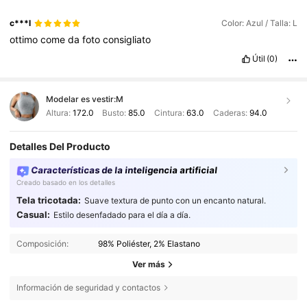
c***l
Color: Azul / Talla: L
ottimo
come
da
foto
consigliato
Útil
(0)
Modelar es vestir:
M
Altura:
172.0
Busto:
85.0
Cintura:
63.0
Caderas:
94.0
Detalles Del Producto
Características de la inteligencia artificial
Creado basado en los detalles
Tela tricotada:
Suave textura de punto con un encanto natural.
Casual:
Estilo desenfadado para el día a día.
Composición:
98% Poliéster, 2% Elastano
Ver más
Información de seguridad y contactos