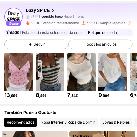
2M Seguidores
4,84
Dazy SPICE
m***t
está navegando
2M Seguidores
4,84
999K+ Vendido recientemente
999K+ Compra repetida
A
Esta tienda está seleccionada como
「Botique de moda」
2M Seguidores
4,84
Seguir
Todos los artículos
2M Seguidores
4,84
2M Seguidores
4,84
13
8
7
9
6
,99€
,49€
,34€
,99€
,
2M Seguidores
4,84
También Podría Gustarte
Recomendados
Ropa Interior y Ropa de Dormir
Joyas & Relojes
2M Seguidores
4,84