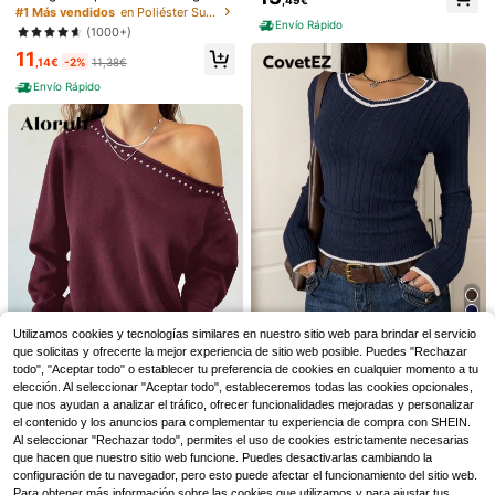
y a la moda, ajuste holgado para m
#1 Más vendidos
en Poliéster Suéteres de mujer
ujer, ligero, estilo versátil casual par
Envío Rápido
(1000+)
a viajes y playa, boho chic
11
,14€
-2%
11,38€
Envío Rápido
SHEIN LUNE Suéter casual de man
ga larga de unicolor para mujer, par
10
Suéter de punto casual y sexy para
Utilizamos cookies y tecnologías similares en nuestro sitio web para brindar el servicio
,39€
-25%
13,99€
a otoño/invierno, parte superior de
8
mujer de largo medio con tela de m
13
que solicitas y ofrecerte la mejor experiencia de sitio web posible. Puedes "Rechazar
manga larga
,30€
alla transparente, mangas acampan
todo", "Aceptar todo" o establecer tu preferencia de cookies en cualquier momento a tu
CovetEZ
adas, estilo bohemio, para playa, va
Envío Rápido
elección. Al seleccionar "Aceptar todo", estableceremos todas las cookies opcionales,
CovetEZ Suéter de mujer con cuell
caciones y otoño
10
que nos ayudan a analizar el tráfico, ofrecer funcionalidades mejoradas y personalizar
o en V acanalado y rayas de contra
(1000+)
el contenido y los anuncios para complementar tu experiencia de compra con SHEIN.
ste
15
Aloruh
Al seleccionar "Rechazar todo", permites el uso de cookies estrictamente necesarias
,99€
Aloruh Suéter holgado de punto ca
que hacen que nuestro sitio web funcione. Puedes desactivarlas cambiando la
sual con decoración de remaches v
(1000+)
configuración de tu navegador, pero esto puede afectar el funcionamiento del sitio web.
intage y hombro asimétrico, color n
Para obtener más información sobre las cookies que utilizamos y para ajustar tus