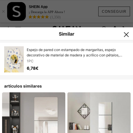
SHEIN App
×
CONSEGUIR
¡ Descarga la APP Ahora !
(1,350)
Similar
Espejo de pared con estampado de margaritas, espejo
decorativo de material de madera y acrílico con pétalos,
espejo único para decoración de sala de estar, dormitorio y
1PC
baño
6,78€
artículos similares