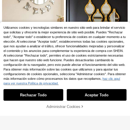
mitorio, grosor medio
ciones en dormitorios, salas de esta
r, estudios, cocinas y talla grande.
1 pieza Espejo de maquillaje de cue
3
ro, espejo de belleza plegable y por
,09€
tátil de gran tamaño, adecuado par
Utilizamos cookies y tecnologías similares en nuestro sitio web para brindar el servicio
a dormitorios escolares, dormitorios,
30/16 piezas/Set Pegatinas de par
baños, oficinas, casas de alquiler, a
que solicitas y ofrecerte la mejor experiencia de sitio web posible. Puedes "Rechazar
5
ed de mariposa acrílica 3D, calcom
ccesorios de baño, decoración del
todo", "Aceptar todo" o establecer tu preferencia de cookies en cualquier momento a tu
,34€
anías autoadhesivas a prueba de a
hogar, decoración de la habitación,
elección. Al seleccionar "Aceptar todo", estableceremos todas las cookies opcionales,
gua con efecto espejo, adecuadas
decoración del dormitorio, viajes, b
que nos ayudan a analizar el tráfico, ofrecer funcionalidades mejoradas y personalizar
para decoración diaria del hogar, su
odas
el contenido y los anuncios para complementar tu experiencia de compra con SHEIN.
perficie plana, pared, estudio, sala
Al seleccionar "Rechazar todo", permites el uso de cookies estrictamente necesarias
de estar, decoración de puerta, peg
atinas de forma irregular
que hacen que nuestro sitio web funcione. Puedes desactivarlas cambiando la
configuración de tu navegador, pero esto puede afectar el funcionamiento del sitio web.
Para obtener más información sobre las cookies que utilizamos y para ajustar tus
configuraciones de cookies opcionales, selecciona "Administrar cookies". Para obtener
Juego de 12 piezas de espejos de b
más información sobre cómo procesamos los datos que recopilamos,
haz clic aquí
Juego de 12 espejos de baño con fo
3
año con forma de lágrima dorada 2
para ver nuestra Política de privacidad.
4
,77€
rma de lágrima negra 2D | Espejo de
Mostrar artículos similares con stock
Ver todo
,23€
D | Espejo decorativo artístico para
corativo artístico para baño, sala de
4
baño, sala de estar, pared de fondo
estar, pared de entrada | Decoració
Rechazar Todo
Aceptar Todo
de entrada | Decoración del hogar,
Lo sentimos, este producto está agotado.
n del hogar, regalo
CASSILANDO Espejo ar
Almacén UE
regalo
queado de longitud total 162 * 53c
(1000+)
m espejo de aterrizaje, espejo de at
59
Administrar Cookies
AGOTADO
,99€
errizaje de marco de aleación de al
uminio, espejo de pared grande del
4-7 días hábiles
dormitorio con soporte, espejo de v
estuario (negro)