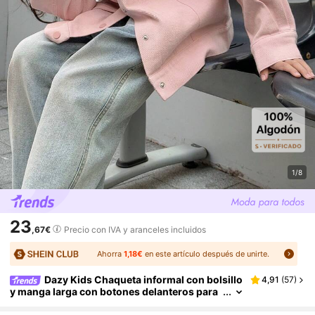
1/8
23
,67€
Precio con IVA y aranceles incluidos
Ahorra
1,18€
en este artículo después de unirte.
Dazy Kids Chaqueta informal con bolsillo
4,91
(
57
)
y manga larga con botones delanteros para
niña preadolescente