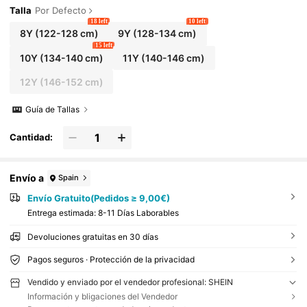
Talla
Por Defecto
18 left
10 left
8Y
(122-128 cm)
9Y
(128-134 cm)
15 left
10Y
(134-140 cm)
11Y
(140-146 cm)
12Y
(146-152 cm)
Guía de Tallas
Cantidad:
Envío a
Spain
Envío Gratuito(Pedidos ≥ 9,00€)
Entrega estimada:
8-11 Días Laborables
Devoluciones gratuitas en 30 días
Pagos seguros · Protección de la privacidad
Vendido y enviado por el vendedor profesional: SHEIN
Información y bligaciones del Vendedor