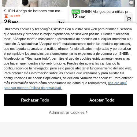
SHEIN Abrigo de botones con mang
SHEIN Abrigos para niñas prea
NEW
as largas, hombros caídos y forro de
12
dolescentes, nueva chaqueta de ot
14 Left
,99€
peluche azul claro para niña preado
oño con estampado de lunares, cort
26
,99€
lescente en otoño e invierno
e holgado y cuello alto
Utilizamos cookies y tecnologías similares en nuestro sitio web para brindar el servicio
que solicitas y ofrecerte la mejor experiencia de sitio web posible. Puedes "Rechazar
todo", "Aceptar todo" o establecer tu preferencia de cookies en cualquier momento a tu
elección. Al seleccionar "Aceptar todo", estableceremos todas las cookies opcionales,
que nos ayudan a analizar el tráfico, ofrecer funcionalidades mejoradas y personalizar
el contenido y los anuncios para complementar tu experiencia de compra con SHEIN.
Al seleccionar "Rechazar todo", permites el uso de cookies estrictamente necesarias
que hacen que nuestro sitio web funcione. Puedes desactivarlas cambiando la
configuración de tu navegador, pero esto puede afectar el funcionamiento del sitio web.
Para obtener más información sobre las cookies que utilizamos y para ajustar tus
configuraciones de cookies opcionales, selecciona "Administrar cookies". Para obtener
más información sobre cómo procesamos los datos que recopilamos,
haz clic aquí
para ver nuestra Política de privacidad.
Rechazar Todo
Aceptar Todo
6
Administrar Cookies
AÑADIR A LA BOLSA
VibeCoz
Chaqueta cortavientos de manga la
SHEIN Chaqueta de esti
Almacén UE
17
rga con cuello redondo de moda par
15
lo callejero casual para niña preado
,45€
,83€
-1%
15,99€
a niñas, ropa exterior minimalista ca
lescente, cuello de motocicleta, cre
sual para niña mayor, primavera/aut