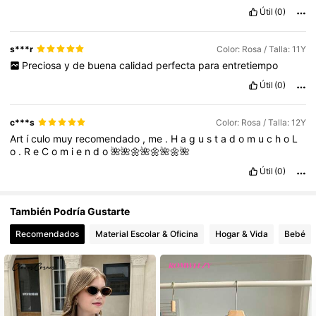
Útil
(0)
160K Seguidores
4,88
s***r
Color: Rosa / Talla: 11Y
Preciosa
y
de
buena
calidad
perfecta
para
entretiempo
Útil
(0)
c***s
Color: Rosa / Talla: 12Y
Art
í
culo
muy
recomendado
,
me
.
H
a
g
u
s
t
a
d
o
m
u
c
h
o
L
o
.
R
e
C
o
m
i
e
n
d
o
🌺🌺🌼🌺🌼🌺🌼🌺
Útil
(0)
También Podría Gustarte
Recomendados
Material Escolar & Oficina
Hogar & Vida
Bebé