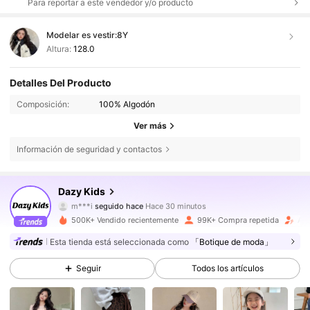
Para reportar a este vendedor y/o producto
Modelar es vestir:
8Y
Altura:
128.0
Detalles Del Producto
Composición:
100% Algodón
Ver más
Información de seguridad y contactos
160K Seguidores
4,88
Dazy Kids
m***i
seguido hace
Hace 30 minutos
h***m
está navegando
500K+ Vendido recientemente
99K+ Compra repetida
Aum
160K Seguidores
4,88
Esta tienda está seleccionada como
「Botique de moda」
Seguir
Todos los artículos
160K Seguidores
4,88