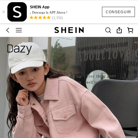
SHEIN App
×
CONSEGUIR
¡ Descarga la APP Ahora !
(1,350)