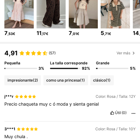
160K Seguidores
4,88
160K Seguidores
4,88
7
11
7
5
14
,53€
,17€
,01€
,71€
160K Seguidores
4,88
4,91
(57)
Ver más
Pequeña
La talla corresponde
Grande
160K Seguidores
4,88
3%
92%
5%
impresionante
(2)
como una princesa
(1)
clásico
(1)
160K Seguidores
4,88
j***r
Color: Rosa / Talla: 12Y
Precio
chaqueta
muy
c
ó
moda
y
sienta
genial
160K Seguidores
4,88
Útil
(0)
160K Seguidores
4,88
3***1
Color: Rosa / Talla: 10Y
Muy
chula
.