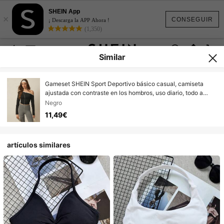
SHEIN App
×
CONSEGUIR
¡ Descarga la APP Ahora !
(1,350)
Similar
Gameset SHEIN Sport Deportivo básico casual, camiseta
ajustada con contraste en los hombros, uso diario, todo a
juego, para mujer en otoño
Negro
11,49€
artículos similares