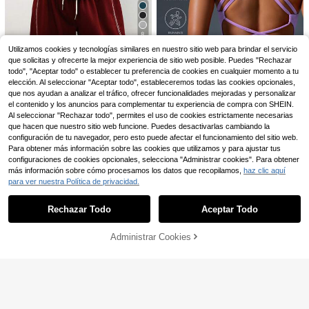
ara mujeres
Minker
Sujetador deportivo de mujer con c
8
uello redondo, elástico, relleno extr
8
,38€
aíble y ribete de punto con letra de
Utilizamos cookies y tecnologías similares en nuestro sitio web para brindar el servicio
moda
Camiseta sin mangas d
Almacén UE
que solicitas y ofrecerte la mejor experiencia de sitio web posible. Puedes "Rechazar
8
e ajuste holgado de unicolor para u
,99€
todo", "Aceptar todo" o establecer tu preferencia de cookies en cualquier momento a tu
so diario, correr, fitness, primavera
y verano, blanco
elección. Al seleccionar "Aceptar todo", estableceremos todas las cookies opcionales,
que nos ayudan a analizar el tráfico, ofrecer funcionalidades mejoradas y personalizar
el contenido y los anuncios para complementar tu experiencia de compra con SHEIN.
Al seleccionar "Rechazar todo", permites el uso de cookies estrictamente necesarias
5
que hacen que nuestro sitio web funcione. Puedes desactivarlas cambiando la
Slayform
configuración de tu navegador, pero esto puede afectar el funcionamiento del sitio web.
Para obtener más información sobre las cookies que utilizamos y para ajustar tus
Slayform Slayform Cam
Almacén UE
7
iseta deportiva de tirantes cruzado
configuraciones de cookies opcionales, selecciona "Administrar cookies". Para obtener
,49€
s sin costuras para mujeres para el
más información sobre cómo procesamos los datos que recopilamos,
haz clic aquí
Año Nuevo Chino
para ver nuestra Política de privacidad.
Mostrar artículos similares con stock
Ver todo
8
Rechazar Todo
Aceptar Todo
Lo sentimos, este producto está agotado.
Slayform
Slayform Sujetador dep
Almacén UE
9
Administrar Cookies
ortivo de mujer con tirantes cruzad
AGOTADO
,49€
32
os, cuello halter, patchwork de mall
11
a y color liso
MUSERA
Ahorro de 5,63€
Musera Sport Sujetador
Almacén UE
11
deportivo de coordinado con escot
MUSERA
,68€
e en pico, busto fruncido, espalda a
Musera Sport Parte sup
Almacén UE
bierta y cuello halter, con estampad