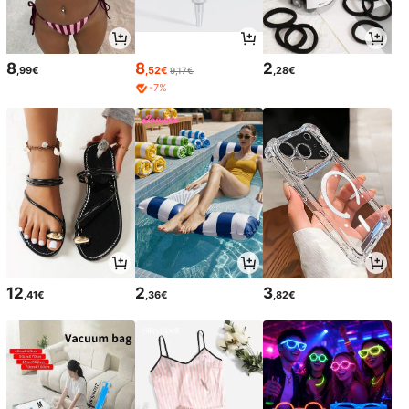
8
8
2
,99€
,52€
,28€
9,17€
-7%
12
2
3
,41€
,36€
,82€