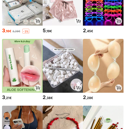
3
5
2
,16€
,19€
,45€
3,26€
-3%
3
2
2
,21€
,38€
,28€