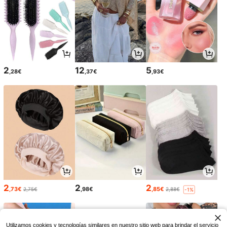
2
12
5
,28€
,37€
,93€
2
2
2
,73€
,98€
,85€
2,75€
2,88€
-1%
Utilizamos cookies y tecnologías similares en nuestro sitio web para brindar el servicio