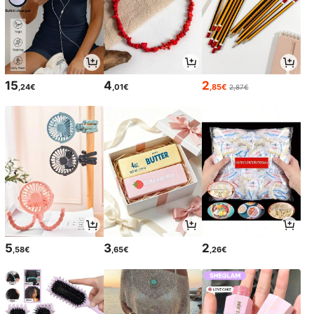
15
4
2
,24€
,01€
,85€
2,87€
5
3
2
,58€
,65€
,26€