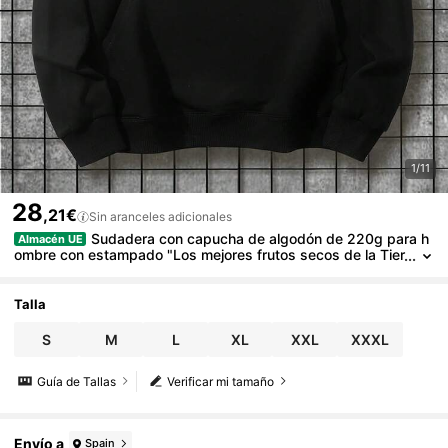
1/11
28
,21€
Sin aranceles adicionales
Sudadera con capucha de algodón de 220g para h
Almacén UE
ombre con estampado "Los mejores frutos secos de la Tier
ra", de corte regular, de manga larga con bolsillos, lavable
a máquina
Talla
S
M
L
XL
XXL
XXXL
Guía de Tallas
Verificar mi tamaño
Envío a
Spain