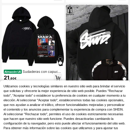
bre, ideal para primavera, uso diario
ual para hombre, manga larga, otoñ
y adecuada para la calle y activida
o/invierno
des al aire libre.
Sudaderas con capucha
Almacén UE
de la gira de 2025 del rapero Maka
21
,60€
Aura, sudaderas con capucha de m
oda hip hop para hombres y mujere
Utilizamos cookies y tecnologías similares en nuestro sitio web para brindar el servicio
s, regalo para fans, sudaderas overs
que solicitas y ofrecerte la mejor experiencia de sitio web posible. Puedes "Rechazar
Sudadera con capucha
ize, ropa de calle
Almacén UE
oversize para hombres - Sudadera
todo", "Aceptar todo" o establecer tu preferencia de cookies en cualquier momento a tu
34
,13€
de estilo graffiti rojo y negro con bol
elección. Al seleccionar "Aceptar todo", estableceremos todas las cookies opcionales,
sillo canguro, letras blancas, corte h
que nos ayudan a analizar el tráfico, ofrecer funcionalidades mejoradas y personalizar
olgado y casual, lavable a máquina
el contenido y los anuncios para complementar tu experiencia de compra con SHEIN.
de fibra de poliéster, adecuada para
Al seleccionar "Rechazar todo", permites el uso de cookies estrictamente necesarias
moda urbana y atuendos casuales
que hacen que nuestro sitio web funcione. Puedes desactivarlas cambiando la
configuración de tu navegador, pero esto puede afectar el funcionamiento del sitio web.
Para obtener más información sobre las cookies que utilizamos y para ajustar tus