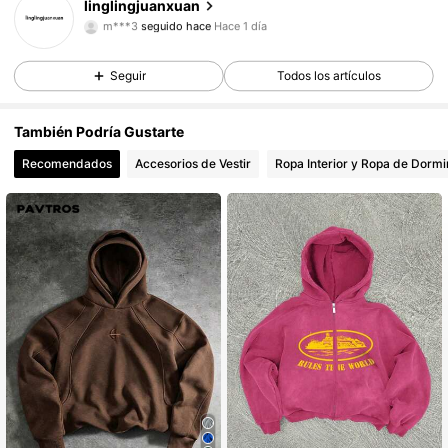
linglingjuanxuan
91 Seguidores
4,72
m***3
seguido hace
Hace 1 día
91 Seguidores
4,72
Seguir
Todos los artículos
91 Seguidores
4,72
91 Seguidores
4,72
También Podría Gustarte
91 Seguidores
4,72
Recomendados
Accesorios de Vestir
Ropa Interior y Ropa de Dormi
91 Seguidores
4,72