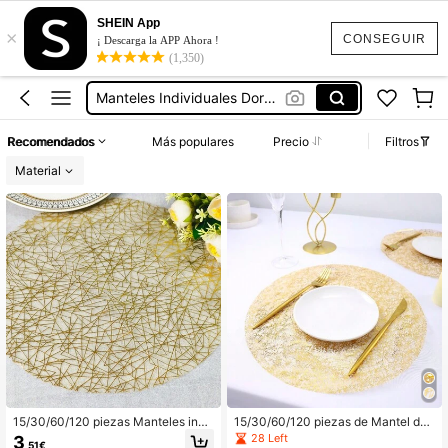
Manteles Individuales
SHEIN App
×
Salvamantel Individual
CONSEGUIR
¡ Descarga la APP Ahora !
(1,350)
Manteles Individuales Dorados
Servilletas Papel
Mantel Individual Dorado
Recomendados
Más populares
Precio
Filtros
Manteles Individuales
Material
15/30/60/120 piezas Manteles indi
15/30/60/120 piezas de Mantel des
viduales de tul navideños, con patr
echable de encaje y lámina de oro,
28 Left
3
,51€