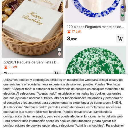
7
120 piezas Elegantes manteles des
echables dorados - 33*33cm, mant
17 Left
eles de mesa redondos de poliéster
3
con diseño de malla brillante, adecu
,85€
ados para bodas, cumpleaños, festi
vales - Ideal para catering y decora
ción del hogar, manteles de mesa
50/20/1 Paquete de Servilletas Des
echables para Fiestas de Cumpleañ
9 Left
os, Servilletas Blancas con Impresió
2
n Dorada y Decoración Elegante de
,26€
Lámina Oro Rosa, Adecuadas para
Utilizamos cookies y tecnologías similares en nuestro sitio web para brindar el servicio
Celebraciones de Cenas de Mujere
que solicitas y ofrecerte la mejor experiencia de sitio web posible. Puedes "Rechazar
s, Decoración, Día de San Valentín,
todo", "Aceptar todo" o establecer tu preferencia de cookies en cualquier momento a tu
Boda de San Valentín, Cumpleaños
elección. Al seleccionar "Aceptar todo", estableceremos todas las cookies opcionales,
y Otras Ocasiones
7
que nos ayudan a analizar el tráfico, ofrecer funcionalidades mejoradas y personalizar
el contenido y los anuncios para complementar tu experiencia de compra con SHEIN.
Ahorro de 0,01€
Al seleccionar "Rechazar todo", permites el uso de cookies estrictamente necesarias
120 manteles individuales desecha
que hacen que nuestro sitio web funcione. Puedes desactivarlas cambiando la
bles dorados elegantes - 33 x 33 c
18 Left
configuración de tu navegador, pero esto puede afectar el funcionamiento del sitio web.
m, manteles redondos de poliéster c
Para obtener más información sobre las cookies que utilizamos y para ajustar tus
4
on diseño de malla brillante, ideales
,31€
4,32€
configuraciones de cookies opcionales, selecciona "Administrar cookies". Para obtener
para bodas, cumpleaños y festivale