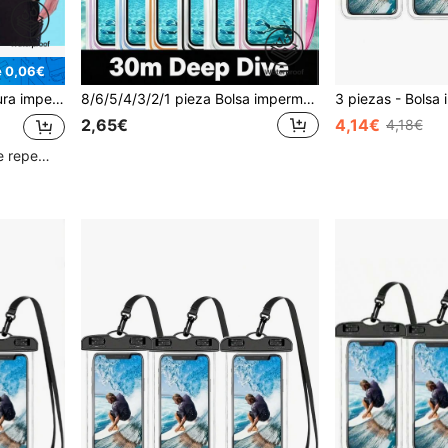
e 0,06€
cintura impermeable unisex de PVC para almacenamiento
8/6/5/4/3/2/1 pieza Bolsa impermeable para teléfono, Bolsa impermeable universal para teléfono, Funda impermeable para teléfono con cojín de aire, Funda impermeable para teléfono para nadar bajo el agua, Bolsa seca para teléfono de playa, Adecuada para teléfonos inteligentes con cierre y función de cojín de aire flotante, Adecuada para entusiastas del buceo y surfistas. Bolsa de playa, Se puede usar para parques acuáticos y rafting, Puede acomodar todos los teléfonos, Proporciona protección integral. Esencial para vacaciones en la playa, viajes en crucero, cumpleaños, Año Nuevo, accesorios, amigos, regalos divertidos, verano, playa,
2,65€
4,14€
4,18€
Clientes con alta tasa de repetición