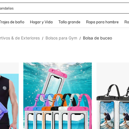
andalias
and down arrow keys to navigate search Búsqueda Reciente and Buscar y Encontr
Trajes de baño
Hogar y Vida
Talla grande
Ropa para hombre
Ro
tivos & de Exteriores
Bolsos para Gym
Bolsa de buceo
/
/