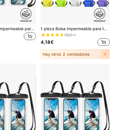
3 piezas - Bolsa impermeable para teléfono, Bolsa seca impermeable para teléfono, Adecuada para iPhone 15/14/13 Pro Max Plus, Se ajusta hasta 7.0 pulgadas, Funda impermeable grande para teléfono
1 pieza Bolsa impermeable para teléfono, bolsa de cintura impermeable con sellado triple capa y pantalla táctil, adecuado para actividades al aire libre, natación, rafting y buceo para almacenar el teléfono de forma segura y seca como equipo de exterior
(500+)
4,18€
Hay otros
2
vendedores