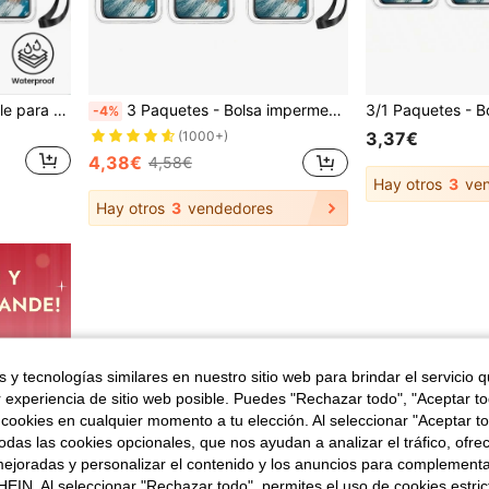
3 piezas Bolsa impermeable para teléfono, Bolsa seca impermeable para teléfono, Compatible con iPhone 15/14/13 Pro Max Plus, Admite estuche protector impermeable para pantallas de hasta 7.0 pulgadas
3 Paquetes - Bolsa impermeable para teléfono, bolsa seca impermeable para teléfono celular, compatible con iPhone 15/14/13 Pro Max Plus y teléfonos celulares de hasta 7.0 pulgadas, funda impermeable para teléfono de gran tamaño
-4%
3,37€
(1000+)
4,38€
4,58€
Hay otros
3
ven
Hay otros
3
vendedores
 y tecnologías similares en nuestro sitio web para brindar el servicio qu
r experiencia de sitio web posible. Puedes "Rechazar todo", "Aceptar t
 cookies en cualquier momento a tu elección. Al seleccionar "Aceptar to
das las cookies opcionales, que nos ayudan a analizar el tráfico, ofre
ejoradas y personalizar el contenido y los anuncios para complementa
EIN. Al seleccionar "Rechazar todo", permites el uso de cookies estri