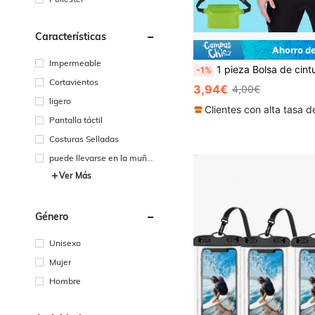
Características
Ahorro d
Impermeable
1 pieza Bolsa de cintura impermeable para natación, Bolsa de cintura/hombro impermeable de PVC, Estuche impermeable para teléfono, Bolsa de 
-1%
Cortavientos
3,94€
4,00€
ligero
Pantalla táctil
Costuras Selladas
puede llevarse en la muñec
a o el brazo
Ver Más
Género
Unisexo
Mujer
Hombre