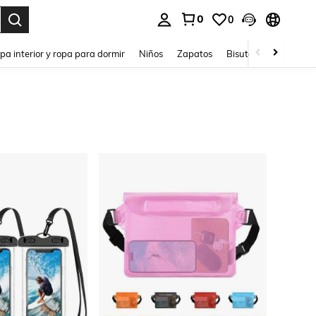
0
0
ar. Press Enter to select.
pa interior y ropa para dormir
Niños
Zapatos
Bisutería Y Accesorio