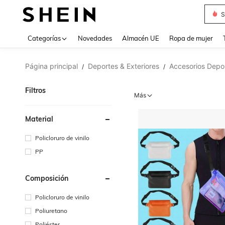
S
Use up 
Categorías
Novedades
Almacén UE
Ropa de mujer
Página principal
Deportes & Exteriores
Accesorios Depor
/
/
Filtros
Más
Material
Policloruro de vinilo
PP
Composición
Policloruro de vinilo
Poliuretano
Poliéster