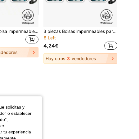
3/1 Paquetes - Bolsa impermeable para teléfono, bolsa seca impermeable para teléfono celular, compatible con iPhone 15/14/13 Pro Max Plus teléfono celular hasta 7.0'' funda impermeable grande para teléfono
3 piezas Bolsas impermeables para teléfono, Bolsas secas impermeables para teléfono, Adecuadas para teléfonos 15/14/13 Pro Max Plus, Soportan hasta 7.0 pulgadas de tamaño, Fundas impermeables para teléfono
8 Left
4,24€
dedores
Hay otros
3
vendedores
e solicitas y
odo" o establecer
do",
cer
r tu experiencia
ctamente