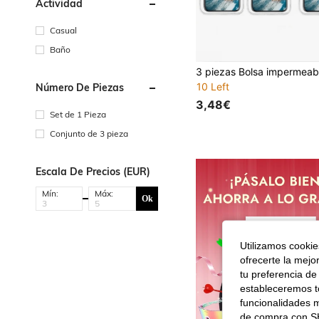
Actividad
Casual
Baño
10 Left
Número De Piezas
3,48€
Set de 1 Pieza
Conjunto de 3 pieza
Escala De Precios (EUR)
Mín:
Máx:
Ok
Utilizamos cookies
ofrecerte la mejo
tu preferencia de
estableceremos to
funcionalidades m
de compra con SH