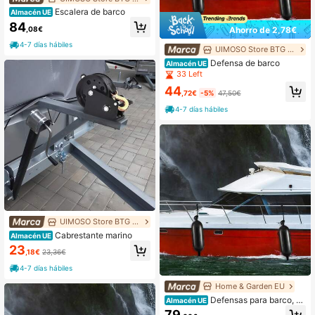
Escalera de barco
Almacén UE
84
,08€
Ahorro de 2,78€
4-7 días hábiles
UIMOSO Store BTG EU
Defensa de barco
Almacén UE
33 Left
44
,72€
-5%
47,50€
4-7 días hábiles
UIMOSO Store BTG EU
Cabrestante marino
Almacén UE
23
,18€
23,36€
4-7 días hábiles
Home & Garden EU
Defensas para barco, de
Almacén UE
fensas de 8.5" x 26" para atraque, d
79