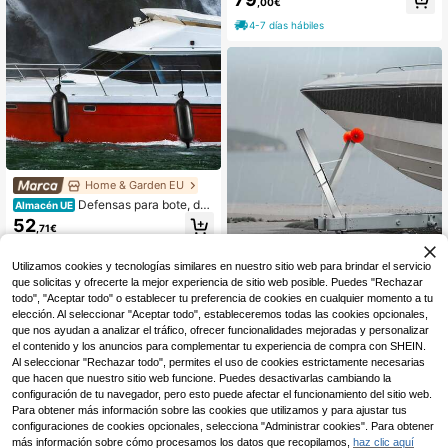
,00€
efensa inflable acanalada con orific
ios centrales, defensa de atraque m
4-7 días hábiles
arina para barco con bomba de aire,
4 agujas y 4 cuerdas y bolsa de alm
acenamiento, negro
Home & Garden EU
Defensas para bote, def
Almacén UE
ensas para bote de 6.5" x 23" para
52
,71€
atraque, defensa inflable acanalada
con orificios centrales, defensa de
4-7 días hábiles
atraque para bote marino con bomb
Utilizamos cookies y tecnologías similares en nuestro sitio web para brindar el servicio
a de aire, 4 agujas y 4 cuerdas y bo
UIMOSO Store BTG EU
que solicitas y ofrecerte la mejor experiencia de sitio web posible. Puedes "Rechazar
lsa de almacenamiento, negro
Cabrestante marino
Almacén UE
todo", "Aceptar todo" o establecer tu preferencia de cookies en cualquier momento a tu
54
elección. Al seleccionar "Aceptar todo", estableceremos todas las cookies opcionales,
,28€
-4%
56,68€
que nos ayudan a analizar el tráfico, ofrecer funcionalidades mejoradas y personalizar
4-7 días hábiles
el contenido y los anuncios para complementar tu experiencia de compra con SHEIN.
Al seleccionar "Rechazar todo", permites el uso de cookies estrictamente necesarias
que hacen que nuestro sitio web funcione. Puedes desactivarlas cambiando la
configuración de tu navegador, pero esto puede afectar el funcionamiento del sitio web.
Para obtener más información sobre las cookies que utilizamos y para ajustar tus
configuraciones de cookies opcionales, selecciona "Administrar cookies". Para obtener
más información sobre cómo procesamos los datos que recopilamos,
haz clic aquí