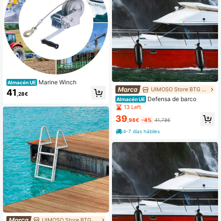
Marine Winch
Almacén UE
UIMOSO Store BTG EU
41
,28€
Defensa de barco
Almacén UE
13 Left
39
,98€
-4%
41,78€
4-7 días hábiles
UIMOSO Store BTG EU