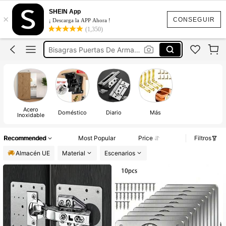
Bisagras Para Puertas
SHEIN App
×
Bisagra Puerta Armario
CONSEGUIR
¡ Descarga la APP Ahora !
(1,350)
Visagras Para Puertas
Bisagras Puertas De Armarios
Bisagras Puerta Cocina
Bisagras Para Puertas
Bisagra Puerta Armario
Acero
Doméstico
Diario
Más
Inoxidable
Recommended
Most Popular
Price
Filtros
Almacén UE
Material
Escenarios