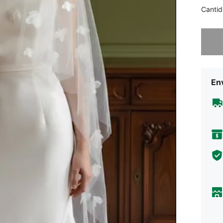
Cantid
Lo sent
Env