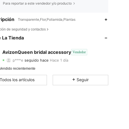
Para reportar a este vendedor y/o producto
ipción
Transparente,Flor,Poliamida,Plantas
4,84
50
124
ción de seguridad y contactos
4,84
50
124
 La Tienda
4,84
50
124
AvizonQueen bridal accessory
Vendedor
p***e
seguido hace
Hace 1 día
4,84
50
124
Calificación
Artículos
Seguidores
Vendido recientemente
4,84
50
124
Todos los artículos
Seguir
4,84
50
124
4,84
50
124
4,84
50
124
4,84
50
124