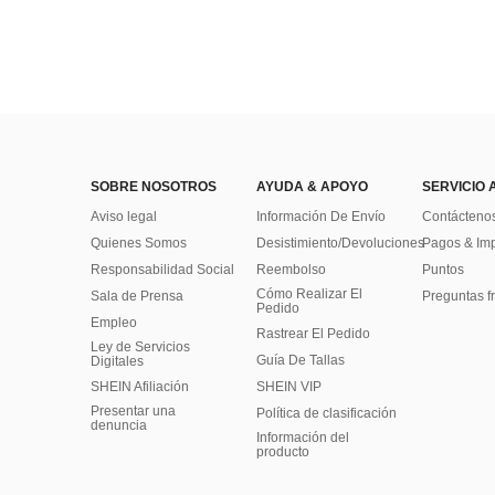
SOBRE NOSOTROS
AYUDA & APOYO
SERVICIO 
Aviso legal
Información De Envío
Contácteno
Quienes Somos
Desistimiento/Devoluciones
Pagos & Im
Responsabilidad Social
Reembolso
Puntos
Cómo Realizar El
Sala de Prensa
Preguntas f
Pedido
Empleo
Rastrear El Pedido
Ley de Servicios
Guía De Tallas
Digitales
SHEIN Afiliación
SHEIN VIP
Presentar una
Política de clasificación
denuncia
​Información del
producto