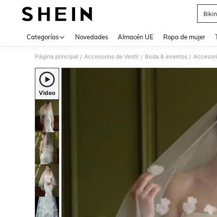
Bikin
Use up 
Categorías
Novedades
Almacén UE
Ropa de mujer
Página principal
Accesorios de Vestir
Boda & eventos
Accesori
/
/
/
Video