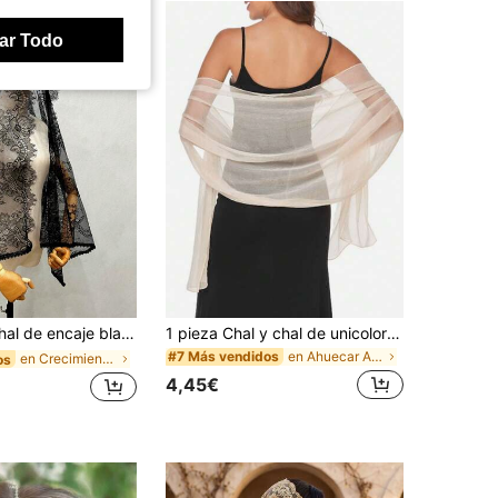
ar Todo
aje blanco de novia, velo de boda negro estilo latino, accesorios de Halloween, Día de San Valentín, otoño
1 pieza Chal y chal de unicolor para mujer, para vestido de noche, pañuelo ligero para invitados de boda, dama de honor, elegante, fiesta
en Ahuecar Accesorios De Boda
#7 Más vendidos
en Crecimiento más rápido Accesorios De Boda
os
4,45€