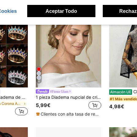
Cookies
Aceptar Todo
Rechaz
6
Chal de enc
#Fiesta Glam
Almacén UE
1 pieza Elegante diadema de mujer con decoración de cristales con diseño de corona, adecuada para decoración de tocado real, accesorios para el cabello de boda
1 pieza Diadema nupcial de cristal hecha a mano de estilo minimalista, adecuada para fiestas, celebraciones y uso diario
#1 Más vendid
en Corona Accesorios De Boda
5,99€
4,98€
Clientes con alta tasa de repetición