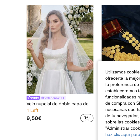
Utilizamos cookies
ofrecerte la mejo
tu preferencia de
4
estableceremos to
funcionalidades m
#fiestadenovia
#BrilloRealdeB
de compra con SH
Velo nupcial de doble capa de 2 m de largo, puede cubrir el rostro, adecuado para bodas en la iglesia
necesarias que h
1 Left
23 Left
de tu navegador, 
9,50€
16,39€
sobre las cookies
Establecido hac
"Administrar coo
haz clic aquí para