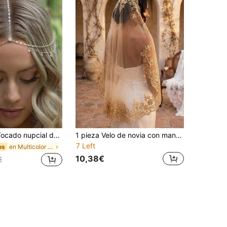
el cabello bohemios de moda, tocado de boda en color dorado y plateado. Accesorios para el Día de San Valentín
1 pieza Velo de novia con mantilla de encaje y lentejuelas, longitud hasta los dedos, con peine para novias, para celebraciones, iglesia y misa, en colores verde, rojo y dorado
7 Left
en Multicolor Tocados de novia
os
10,38€
€