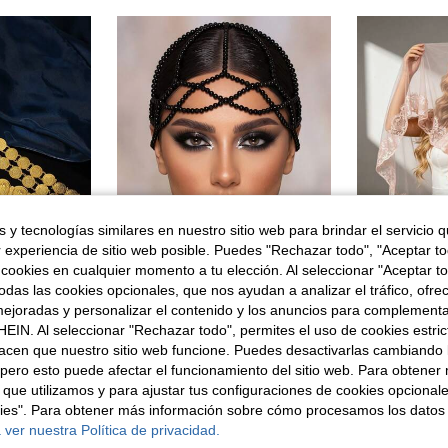
 y tecnologías similares en nuestro sitio web para brindar el servicio qu
r experiencia de sitio web posible. Puedes "Rechazar todo", "Aceptar t
 cookies en cualquier momento a tu elección. Al seleccionar "Aceptar to
das las cookies opcionales, que nos ayudan a analizar el tráfico, ofre
ejoradas y personalizar el contenido y los anuncios para complementa
oda
Buffy Bridal
#Fiesta 
EIN. Al seleccionar "Rechazar todo", permites el uso de cookies estri
1 pieza Nuevo Accesorio Árabe para Mujer Cadena de Cintura de Aleación Larga con Moneda y Borla, Joyería Corporal Accesorios del Día de San Valentín
Tocado boho hecho a mano con cuentas en blanco y negro, cadena para la cabeza de novia, accesorio para el cabello de mujer adecuado para boda y fiesta
acen que nuestro sitio web funcione. Puedes desactivarlas cambiando 
2 Left
8,78€
pero esto puede afectar el funcionamiento del sitio web. Para obtener
16,70€
 que utilizamos y para ajustar tus configuraciones de cookies opcional
e 1 año
kies". Para obtener más información sobre cómo procesamos los datos
 ver nuestra Política de privacidad.