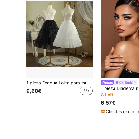
1 pieza Enagua Lolita para mujer CH, tul cristal blanco corto de 40 cm, tul cristal largo de 80 cm, tul cristal de doble capa con forro, falda sin ballenas, enagua ajustable
CX Bridal
9,68€
8 Left
6,57€