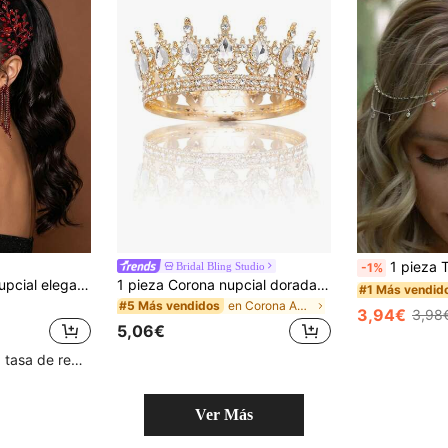
1 pieza Tocado nupcial de lujo para mujer, accesorios para 
Bridal Bling Studio
-1%
1 pieza Diadema nupcial elegante hecha a mano con strass, accesorio para el cabello de mujer, decoración de boda, adecuada para celebración, baile, fotografía, fiesta
1 pieza Corona nupcial dorada, Tiara de princesa de cristal, Corona de boda/cumpleaños de alta gama
#1 Más vendid
en Corona Accesorios De Boda
#5 Más vendidos
3,94€
3,98
5,06€
Clientes con alta tasa de repetición
Ver Más