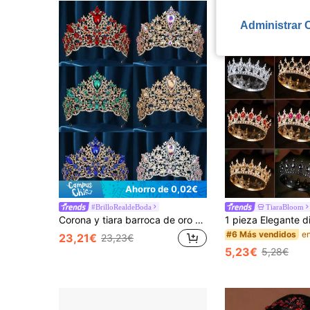
Administrar 
Ahorro de 0,02€
#BrilloRealdeBoda
TiaraBloom
Corona y tiara barroca de oro con cristal y perla, coronas de novia y reina para boda, tiaras decorativas de princesa con rhinestone, accesorios para el cabello para mujeres y niñas
#6 Más vendidos
23,21€
23,23€
5,23€
5,28€