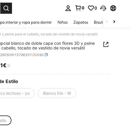
0
0
ar. Press Enter to select.
pa interior y ropa para dormir
Niños
Zapatos
Bisutería Y Accesorio
 y peine para el cabello, tocado de vestido de novia versátil
upcial blanco de doble capa con flores 3D y peine
l cabello, tocado de vestido de novia versátil
c260509113798351120090
31€
ICE AND AVAILABILITY
de Estilo
co lechoso - yo
Blanco frío - W
alla