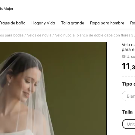
is Mujer
and down arrow keys to navigate search Búsqueda Reciente and Buscar y Encontr
Trajes de baño
Hogar y Vida
Talla grande
Ropa para hombre
Ro
os para bodas
Velos de novia
Velo nupcial blanco de doble capa con flores 3D
/
/
Velo n
para e
SKU: s
11
,
PR
Tipo 
Blan
Talla
Unit