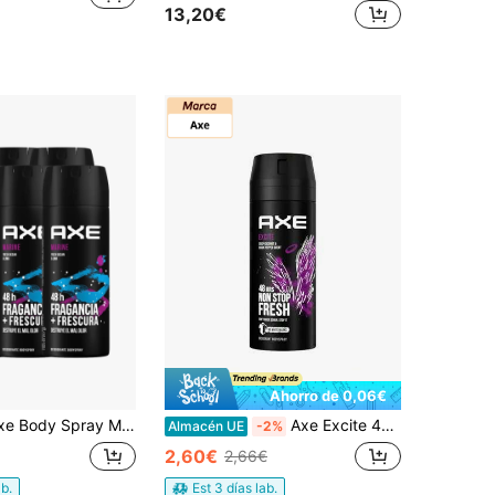
13,20€
Ahorro de 0,06€
 Body Spray Marine Pack 6 x 150 ml
Axe Excite 48H Fresh Deodorant Body Spray Fragancia para hombres 150ml ✅ Entrega de 1-3 días
Almacén UE
-2%
2,60€
2,66€
ab.
Est 3 días lab.