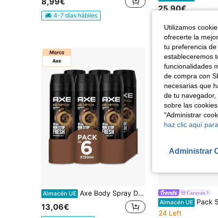
8,99€
25,90€
4-7 días hábiles
RRP:
40,00€
Utilizamos cookies
4-5 días hábiles
ofrecerte la mejo
tu preferencia de
estableceremos to
funcionalidades m
de compra con SH
necesarias que h
de tu navegador, 
sobre las cookies
"Administrar coo
haz clic aquí para
Administrar 
Axe Body Spray Dark Temptation Pack 6x150ml
Caravan
Almacén UE
Pack 5 Perfumes o Individual Mujer Saphir Spectrum Eau de Parf
Almacén UE
13,06€
24 Left