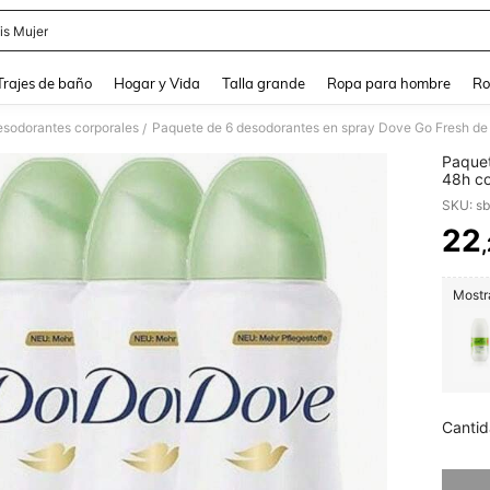
is Mujer
and down arrow keys to navigate search Búsqueda Reciente and Buscar y Encontr
Trajes de baño
Hogar y Vida
Talla grande
Ropa para hombre
Ro
sodorantes corporales
Paquete de 6 desodorantes en spray Dove Go Fresh de 4
/
Paquet
48h co
SKU: s
22
PR
Mostra
Cantid
Lo sent