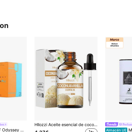
ron
Hllozzi Aceite esencial de coco y vainilla de 30ml/60ml/100ml, extracto de planta de esencia de coco y vainilla, fragancia sutil de larga duración, multiusos para rostro, Body, difusor, masaje, cuidado de la piel, diseño de botella portátil, gran opción de regalo para días festivos
bes
Perfum
a Cítrica para Hombres con Notas de Mandarina, Ámbar y, Larga Duración y Estilo Sofisticado
Maison Alha
Almacén UE