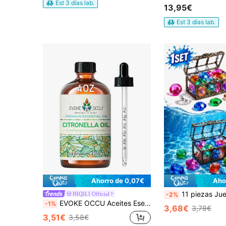
Est 3 días lab.
13,95€
Est 3 días lab.
Ahorro de 0,07€
Aho
11 piezas Juego de búsqueda del tesoro submarino, gemas de buceo de colores con cofre del tesoro pirata, accesorios para juego de buceo 
HIQILI Official
-2%
EVOKE OCCU Aceites Esenciales de Citronela, 118mL/30mL/10mL Aceite de Citronela Premium para Limpieza, Ambientador, Difusor, Humidificador, Purificador, Cuidado de la Piel, Spray para Exteriores
-1%
3,68€
3,78€
3,51€
3,58€