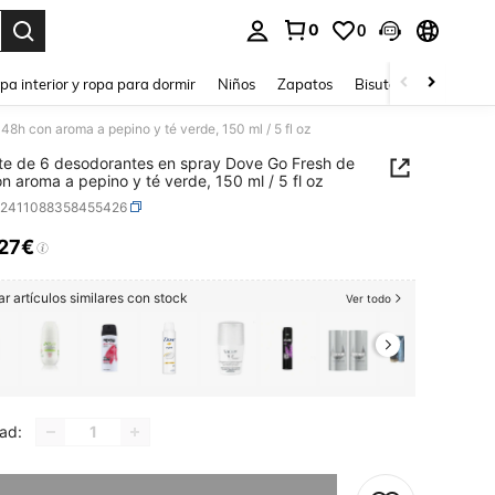
0
0
ar. Press Enter to select.
pa interior y ropa para dormir
Niños
Zapatos
Bisutería Y Accesorio
8h con aroma a pepino y té verde, 150 ml / 5 fl oz
e de 6 desodorantes en spray Dove Go Fresh de
n aroma a pepino y té verde, 150 ml / 5 fl oz
b2411088358455426
,27€
ICE AND AVAILABILITY
r artículos similares con stock
Ver todo
ad:
imos, este producto está agotado.