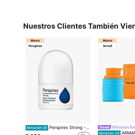
Nuestros Clientes También Vie
Perspirex Strong - Antitranspirante roll-on 20 ml
Perfumes Ára
Almacén UE
ARMAF Odyssey Mandarin Sky EDP 100ml – Fragancia Amaderad
Almacén UE