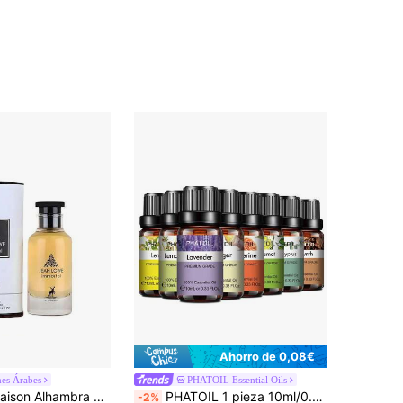
Ahorro de 0,08€
es Árabes
PHATOIL Essential Oils
mbra Jean Lowe Immortal Perfume Para Hombre 100 ML Eau de Parfum Lujo y Misterio Importado de Dubai
PHATOIL 1 pieza 10ml/0.33fl.Oz Aceites Esenciales Para Difusores Humidificador Aromaterapia Masaje Baño Relajación, Lavanda, Jazmín, Eucalipto, Vainilla, Menta, Sándalo, Incienso, Naranja Dulce, Limón, Rosa, Bergamota, Árbol de Té, Clavo, Limoncillo
-2%