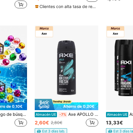
Clientes con alta tasa de repetición
rro de 0,10€
Ahorro de 0,20€
en piscina para fiesta de piscina de verano, fiesta de playa, juegos acuáticos, suministros de diversión al aire libre
Axe APOLLO 48H Fresh Body Spray Fragancia para hombres 150ml ✅ Entrega de 1-3 días
Axe
Almacén UE
-7%
Almacén UE
2,60€
13,33€
2,80€
Est 3 días lab.
Est 3 días l