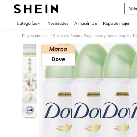
Bikin
Use up 
Categorías
Novedades
Almacén UE
Ropa de mujer
Página principal
Belleza & Salud
Fragancias y aromaterapia
De
/
/
/