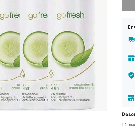
Env
Descr
Informa