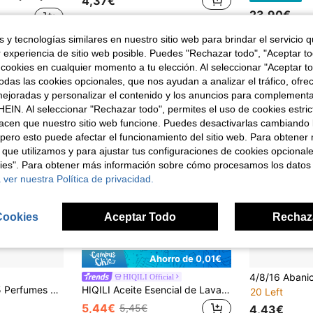
4,37€
23,90€
4-5 días há
 y tecnologías similares en nuestro sitio web para brindar el servicio qu
r experiencia de sitio web posible. Puedes "Rechazar todo", "Aceptar t
 cookies en cualquier momento a tu elección. Al seleccionar "Aceptar to
das las cookies opcionales, que nos ayudan a analizar el tráfico, ofre
ejoradas y personalizar el contenido y los anuncios para complementa
EIN. Al seleccionar "Rechazar todo", permites el uso de cookies estri
acen que nuestro sitio web funcione. Puedes desactivarlas cambiando 
pero esto puede afectar el funcionamiento del sitio web. Para obtener
 que utilizamos y para ajustar tus configuraciones de cookies opcional
kies". Para obtener más información sobre cómo procesamos los datos
 ver nuestra Política de privacidad.
Cookies
Aceptar Todo
Rechaz
Ahorro de 0,01€
HIQILI Official
um 200 ml, Fragancia Floral, Larga Duración con Vaporizador, Ideal para Uso Diario y Regalo para Mujer
HIQILI Aceite Esencial de Lavanda Rosa Jazmín, 30mL/1.01 Fl.Oz. Aceite Puro de Eucalipto Árbol de Té Pachulí para Cuidado de Piel&Cabello Masaje Relajación Corporal Baño, También se Usa en Velas DIY& Fabricación de Jabón Difusor Purificador Regalos Hotel Dormitorio Fragancia del Hogar
20 Left
5,44€
5,45€
4,43€