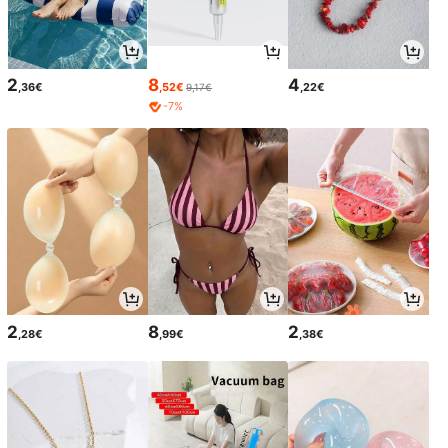
2
8
4
,36€
,52€
,22€
9,17€
-7%
2
8
2
,28€
,99€
,38€