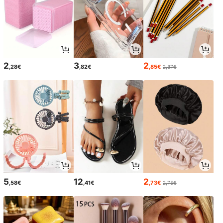
2
3
2
,28€
,82€
,85€
2,87€
5
12
2
,58€
,41€
,73€
2,75€