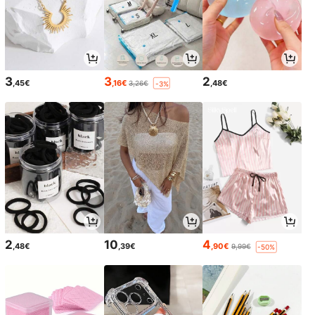
3
3
2
,45€
,16€
,48€
3,26€
-3%
2
10
4
,48€
,39€
,90€
9,99€
-50%