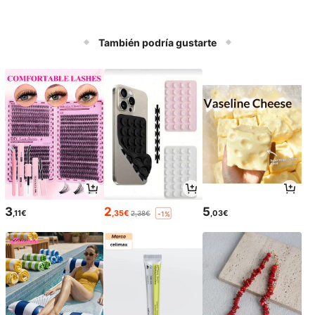
También podría gustarte
3
2
5
,11€
,35€
,03€
2,38€
-1%